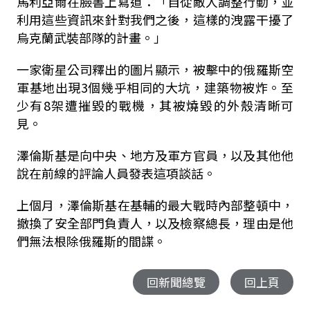
馬利亞爾在臉書上寫道：「自從敵人調整行動，並
利用這些資訊來針對我們之後，這樣的洩露干擾了
烏克蘭武裝部隊的計畫。」
一家衛星公司釋出的圖片顯示，被擊中的俄羅斯空
軍基地出現3個幾乎相同的大坑，建築物被炸。至
少有8架遭摧毀的戰機，其被燒毀的外殼清晰可
見。
澤倫斯基是向中央、地方及軍方官員，以及其他他
說在前線的評論人員發表這項談話。
上個月，澤倫斯基在基輔的最大戰時內部整頓中，
撤換了安全部門負責人，以及檢察總長，理由是他
們無法根除俄羅斯的間諜。
回新聞總覽
回上頁