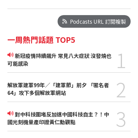
Podcasts URL 訂閱複製
一周熱門話題 TOP5
1
新冠疫情持續飆升 常見八大症狀 沒發燒也
可能感染
2
解放軍建軍99年／「建軍節」前夕 「匿名者
64」攻下多個解放軍網站
3
對中科技圍堵反加速中國科技自主？！中
國光刻機量產印證黃仁勳觀點