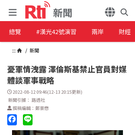
新聞
總覽
#漢光42號演習
兩岸
財經
:::
/
新聞
憂軍情洩露 澤倫斯基禁止官員對媒
體談軍事戰略
2022-08-12 09:46(12-13 20:15更新)
新聞引據： 路透社
撰稿編輯：鄭景懋