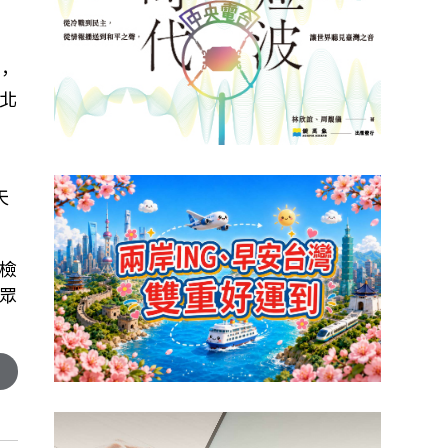
，
北
天
檢
眾