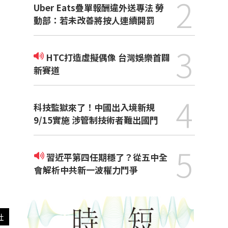
2
Uber Eats疊單報酬違外送專法 勞
動部：若未改善將按人連續開罰
3
HTC打造虛擬偶像 台灣娛樂首闢
新賽道
4
科技監獄來了！中國出入境新規
9/15實施 涉管制技術者難出國門
5
習近平第四任期穩了？從五中全
會解析中共新一波權力鬥爭
社