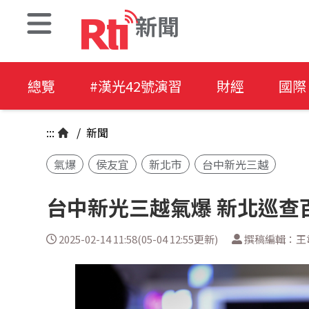
新聞
總覽
#漢光42號演習
財經
國際
:::
/
新聞
氣爆
侯友宜
新北市
台中新光三越
台中新光三越氣爆 新北巡查
2025-02-14 11:58(05-04 12:55更新)
撰稿編輯：王