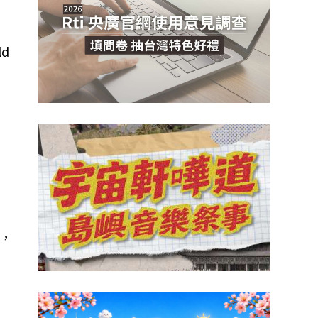
d
尼
，
它