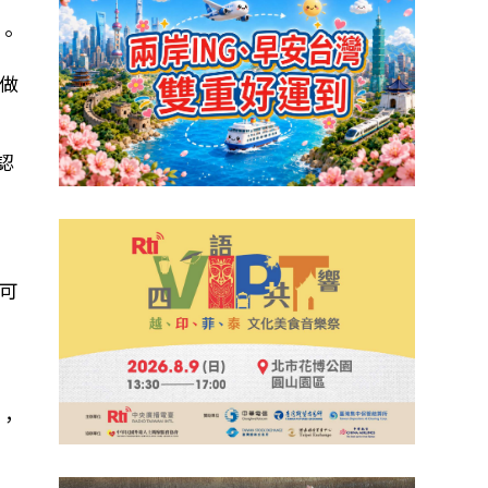
。
做
認
可
，