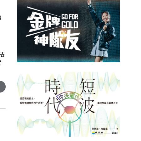
需
支
武