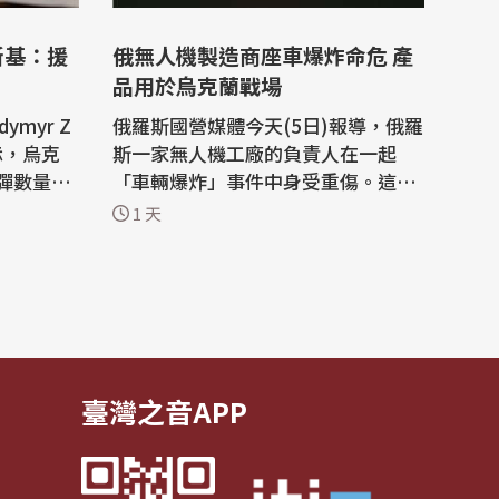
斯基：援
俄無人機製造商座車爆炸命危 產
品用於烏克蘭戰場
myr Z
俄羅斯國營媒體今天(5日)報導，俄羅
表示，烏克
斯一家無人機工廠的負責人在一起
彈數量，
「車輛爆炸」事件中身受重傷。這似
正積極尋
乎是數日內第二起針對俄國防務官員
1 天
生產愛國
的暗殺未遂事件。 法新社報導，35歲
的卡查克(Vladimir Tkachuk)是設在
烏克蘭始
葉卡捷琳堡(Yekaterinburg)的無人
截飛彈。
機製造商Uraldronzavod的負責人。
蘭首都基
俄羅斯「工商日報」(Kommersant)
報導，...
臺灣之音APP