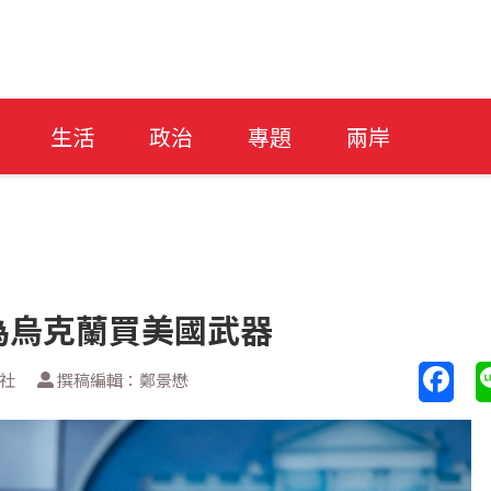
生活
政治
專題
兩岸
為烏克蘭買美國武器
透社
撰稿編輯：鄭景懋