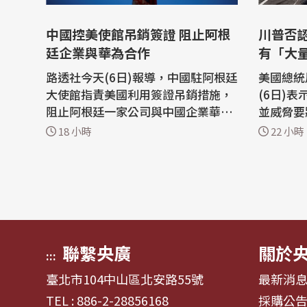
中國控美使館吊銷簽證 阻止阿根
川普否
廷企業與華為合作
有「大
路透社今天(6日)報導，中國駐阿根廷
美國總統川
大使館指責美國利用簽證吊銷措施，
(6日)
阻止阿根廷一家公司與中國企業華為
並威脅要
(Huawei)的合作，稱此舉是對國家主
進監獄，
18 小時
22 小時
權和自由市場原則的冒犯。 中國大使
經爆發。 這位共和黨領導人在他
館5日深夜在社群媒體上發佈一份聲
「真實社群」
明表示：「美國駐阿根廷大使館蓄意
抨擊了關
煽炒『中國威脅論』，泛化國家安全
導，稱美
概念，並以吊銷簽證方式赤裸裸阻止
某些特定
正常...
多細節。.
聯繫央廣
關於
:::
臺北市104中山區北安路55號
最新消
TEL : 886-2-28856168
採購公