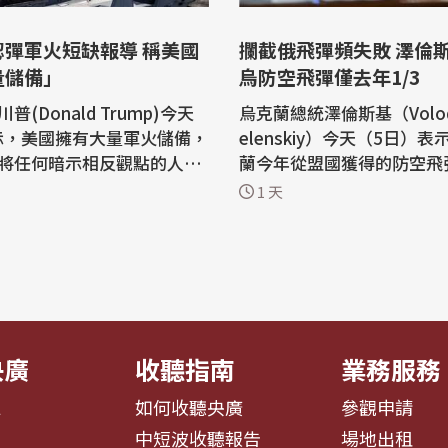
認彈軍火短缺報導 稱美國
攔截俄飛彈頻失敗 澤倫
量儲備」
烏防空飛彈僅去年1/3
普(Donald Trump)今天
烏克蘭總統澤倫斯基（Volody
表示，美國擁有大量軍火儲備，
elenskiy）今天（5日）
將任何暗示相反觀點的人送
蘭今年從盟國獲得的防空飛
他對伊朗戰爭的不滿顯然已
只有去年的三分之一。基輔
1 天
的
求美國授權，讓烏克蘭自行
(Truth Social)平台上
者（Patriot）攔截飛彈。 路透社報
於武器庫存減少的媒體報
導，自俄烏戰爭爆發以來，
國擁有「大量軍火，尤其是
終未能取得足夠的愛國者攔
種類」，但沒有具體說明更
隨著俄羅斯近來加強對烏克
..
輔和南部...
央廣
收聽指南
業務服務
息
如何收聽央廣
參觀申請
告
中短波收聽報告
場地出租