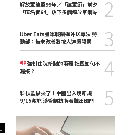
2
解放軍建軍99年／「建軍節」前夕
「匿名者64」攻下多個解放軍網站
3
Uber Eats疊單報酬違外送專法 勞
動部：若未改善將按人連續開罰
4
強制住院新制的兩難 社區如何不
漏接？
5
科技監獄來了！中國出入境新規
9/15實施 涉管制技術者難出國門
社