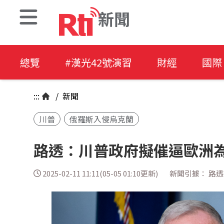
新聞
總覽
#漢光42號演習
財經
國際
:::
/
新聞
川普
俄羅斯入侵烏克蘭
路透：川普政府擬催逼歐洲
2025-02-11 11:11(05-05 01:10更新)
新聞引據： 路