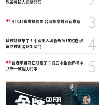
改善將按人連續開罰
3
HTC打造虛擬偶像 台灣娛樂首闢新賽道
4
科技監獄來了！中國出入境新規9/15實施 涉
管制技術者難出國門
5
習近平第四任期穩了？從五中全會解析中
共新一波權力鬥爭