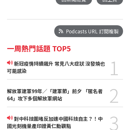
Podcasts URL 訂閱複製
一周熱門話題 TOP5
1
新冠疫情持續飆升 常見八大症狀 沒發燒也
可能感染
2
解放軍建軍99年／「建軍節」前夕 「匿名者
64」攻下多個解放軍網站
3
對中科技圍堵反加速中國科技自主？！中
國光刻機量產印證黃仁勳觀點