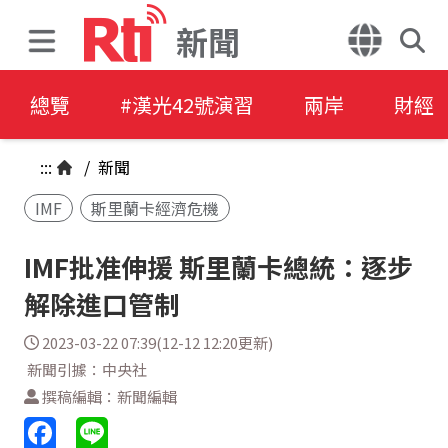
新聞
總覽
#漢光42號演習
兩岸
財經
:::
/
新聞
IMF
斯里蘭卡經濟危機
IMF批准伸援 斯里蘭卡總統：逐步
解除進口管制
2023-03-22 07:39(12-12 12:20更新)
新聞引據：中央社
撰稿編輯：新聞編輯