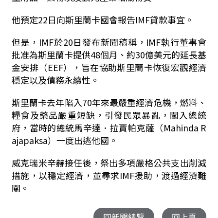
他預定22日向斯里蘭卡國會報告IMF貸款事宜。
但是，IMF於20日發布新聞稿稱，IMF執行董事會
批准為斯里蘭卡提供48個月、約30億美元的延長基
金安排（EEF），旨在協助斯里蘭卡恢復宏觀經濟
穩定以及債務永續性。
斯里蘭卡去年陷入70年來最嚴重經濟危機，燃料、
糧食及藥品嚴重短缺，引發民眾暴亂，闖入總統
府，當時的總統馬辛達．拉賈帕克薩（Mahinda R
ajapaksa）一度出逃他國。
威克瑞米辛赫接任後，祭出多項嚴格公共支出削減
措施，以穩定經濟，並尋求IMF援助，渡過經濟難
關。
回新聞總覽
回上頁