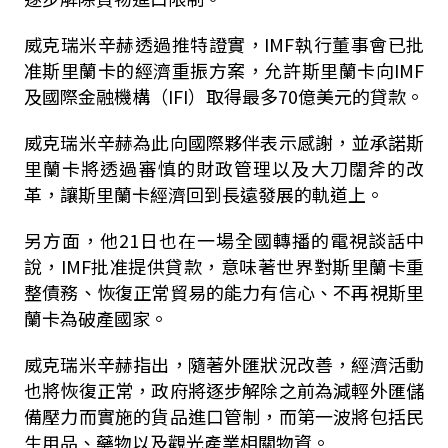
威克瑞米辛赫透過推特證實，IMF執行董事會已批
准斯里蘭卡的經濟重振方案，允許斯里蘭卡向IMF
及國際金融機構（IFI）取得最多70億美元的貸款。
威克瑞米辛赫為此向國際夥伴表示感謝，並承諾斯
里蘭卡將透過審慎的財政管理以及大刀闊斧的改
革，讓斯里蘭卡經濟回到長遠發展的軌道上。
另方面，他21日也在一場全國轉播的電視談話中
說，IMF批准提供貸款，意味著世界對斯里蘭卡重
整債務、恢復正常貿易的能力有信心、不再視斯里
蘭卡為破產國家。
威克瑞米辛赫指出，隨著外匯狀況改善，經濟活動
也將恢復正常，政府將逐步解除之前為減輕外匯儲
備壓力而實施的貨品進口管制，而第一波將包括民
生用品、藥物以及觀光產業相關物資。