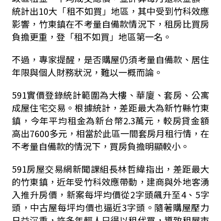
統計出10大「租不如買」地區，其中受到竹科效應
影響，竹東鎮在不考量自備款情況下，租房比買房
負擔更重，登「租不如買」地區第一名。
不過，專家提醒，是否購屋仍須考量自備款、居住
年限與個人財務狀況，難以一概而論。
591實價登錄統計範圍為大樓、華廈、套房、公寓
成屋住宅交易。根據統計，差距最大為新竹縣竹東
鎮，今年平均租金為新台幣2.3萬元，較房貸金額
高出7600多元，相當於此區一間套房月租行情，在
不考量自備款的情況下，買房負擔明顯較小。
591房屋交易網新聞課組長林哲緯指出，差距最大
的竹東鎮，近年受竹科效應帶動，建商與外地客湧
入推升房價，新案每坪均價從2字頭飆升至4、5字
頭，中古屋每坪均價也逼近3字頭。隨著購屋壓力
日益沉重，許多年輕人只得以租代買，導致租屋市