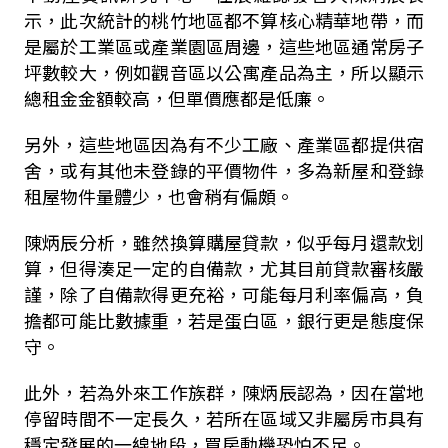
示，此次統計的桃竹地區都不算核心精華地帶，而
是屬於工業區或產業園區周邊，這些地區通常房子
坪數較大，例如觀音區以公寓產品為主，所以顯示
總租金金額較高，但單價應都是低廉。
另外，這些地區因為有不少工廠、產業區都提供宿
舍，或有其他未登錄的平價物件，多為新屋和登錄
租屋物件量體少，也會稍有偏頗。
陳炳辰分析，雖然換算購屋貸款，似乎每月還款划
算，但得湊足一定的自備款，尤其目前貸款審核嚴
謹，除了自備款得更充裕，可能每月利率偏高，負
擔都可能比數據重，若是蛋白區，銀行更是態度保
守。
此外，若為外來工作族群，陳炳辰認為，因在當地
停留時間不一定長久，若所在區域又非屬房市具有
穩定發展的一線地段，買房動機恐怕不足。