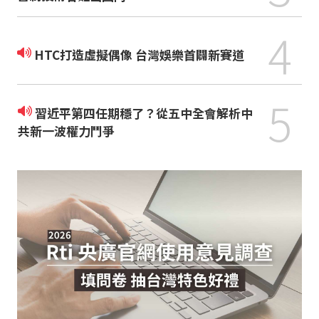
4
HTC打造虛擬偶像 台灣娛樂首闢新賽道
5
習近平第四任期穩了？從五中全會解析中
共新一波權力鬥爭