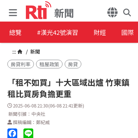
新聞
總覽
#漢光42號演習
財經
國際
:::
/
新聞
房貸利率
租屋政策
房貸
「租不如買」十大區域出爐 竹東鎮
租比買房負擔更重
2025-06-08 21:30(06-08 21:41更新)
新聞引據：中央社
撰稿編輯：鄭紀威