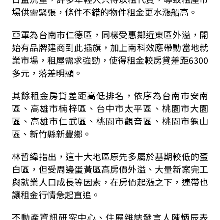
場供需緊張，條件不錯的物件租金更水漲船高。
亞軍為台南市仁德區，同樣受惠鄰近東區外溢，開
始有品牌建商到此插旗，加上南科效應帶動當地就
業市場，租屋需求強勁，使得租金較房貸差距6300
多元，落差明顯。
其餘租金房貸差距高低排名，依序為台南市安南
區、高雄市楠梓區、台中市太平區、桃園市大園
區、高雄市仁武區、桃園市觀音區、桃園市龜山
區、新竹縣新豐鄉。
林哲緯指出，這十大地區原先多屬於基期較低的蛋
白區，但受周邊蛋黃區高房價外溢、大量新案完工
與就業人口成長等因素，在房價起漲之下，連帶也
讓租金行情急起直追。
不動產資訊研究中心、住展雜誌發言人陳炳辰表