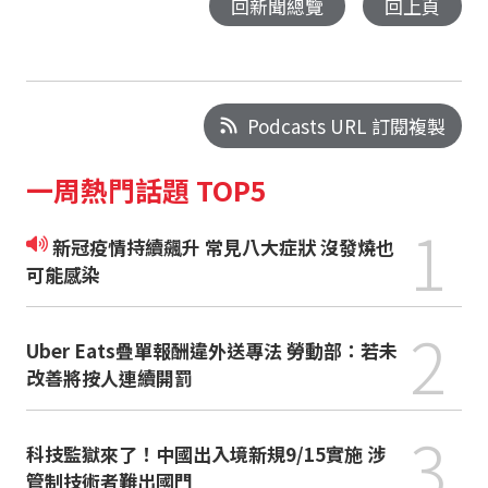
回新聞總覽
回上頁
Podcasts URL 訂閱複製
一周熱門話題 TOP5
1
新冠疫情持續飆升 常見八大症狀 沒發燒也
可能感染
2
Uber Eats疊單報酬違外送專法 勞動部：若未
改善將按人連續開罰
3
科技監獄來了！中國出入境新規9/15實施 涉
管制技術者難出國門