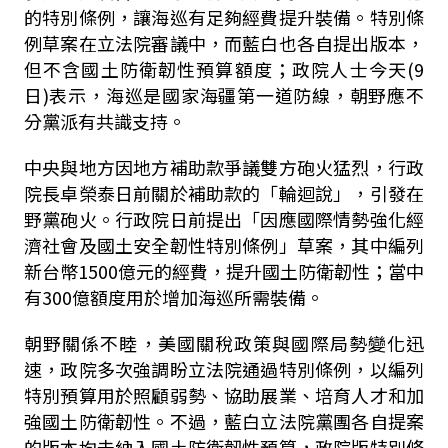
的特別條例，讓海巡有足夠經費提升裝備。特別條
例草案在立法院審議中，而藍白也各自提出版本，
但不含國土防衛韌性預算額度；政院人士今天
(9
日
)
表示，海巡是國家海疆第一道防線，朝野應不
分黨派有共識支持。
中央與地方因地方補助款爭議雙方砲火猛烈，行政
院長卓榮泰日前關於補助款的「輪迴說」，引發在
野黨砲火。行政院日前提出「因應國際情勢強化經
濟社會及國土安全韌性特別條例」草案，其中編列
新台幣
1500
億元的經費，提升國土防衛韌性；當中
有
300
億額度用於增加海巡所需裝備。
朝野關係不睦，美國關稅政策與國際局勢變化迅
速，政院多次強調盼立法院通過特別條例，以編列
特別預算用於照顧弱勢、協助展業、培育人才和加
強國土防衛韌性。不過，藍白立法院黨團各自提案
的版本均未納入國土防衛韌性預算，政院版特別條