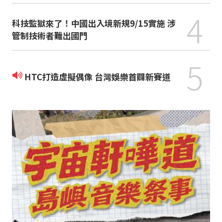
4
科技監獄來了！中國出入境新規9/15實施 涉
管制技術者難出國門
5
HTC打造虛擬偶像 台灣娛樂首闢新賽道