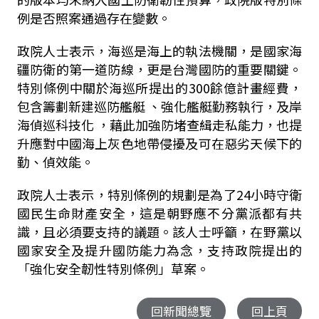
例是否照案通過存在變數。
政院人士表示，海巡是海上的執法機關，是國家海
疆防衛的第一道防線，更是台灣國防的重要關鍵。
特別條例中關於海巡所提出的
300
餘億計畫經費，
包含籌劃新建巡防艦艇
、強化艦艇勤務執行，及岸
海偵巡科技化
，藉此加強防堵查緝走私能力，也提
升應對中國海上灰色地帶侵擾及可在惡劣天候下的
勤、偵效能。
政院人士表示，特別條例的規劃是為了
24
小時守衛
國民生命財產安全，這是朝野應不分黨派都有共
識，且必須要支持的議題。該人士呼籲，在野黨以
國家安全及提升國防能力為念，支持政院提出的
「強化安全韌性特別條例」草案。
回新聞總覽
回上頁