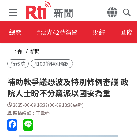
新聞
總覽
#漢光42號演習
財經
國際
:::
/
新聞
行政院
4100億特別條例
補助款爭議恐波及特別條例審議 政
院人士盼不分黨派以國安為重
2025-06-09 16:33(06-09 18:30更新)
撰稿編輯：王韋婷