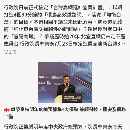
行政院日前正式核定「台灣高鐵延伸宜蘭計畫」，以期
打造4個90分鐘的「環島高效鐵路網」，落實「均衡台
灣」的目標。不過相關爭議並未因此落幕，究竟這是政
府「強化東台灣交通韌性的新起點」？還是反對者口中
的「盲腸高鐵」？ 爭議歷時逾20年 北宜直鐵仍未走下歷
史舞台 行政院長卓榮泰7月23日核定造價高達新台幣3,
5...
2 天
卓榮泰指明年度總預算集4大優點 兼顧科技、國安及債務
平衡
行政院正籌編明年度中央政府總預算，院長卓榮泰今天