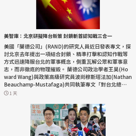
美智庫：北京研擬降台新策 封鎖斬首認知戰三合一
美國「蘭德公司」(RAND)的研究人員近日發表專文，探
討北京去年提出一項結合封鎖、精準打擊和認知作戰等
方式迅速降服台北的軍事概念，側重瓦解公眾和軍事意
志，而非徹底的物理摧毀。 蘭德公司政治學者王昊(Ho
ward Wang)與政策高級研究員波尚穆斯塔法加(Nathan
Beauchamp-Mustafaga)共同執筆專文「對台北總體
戰：中國探...
1 天