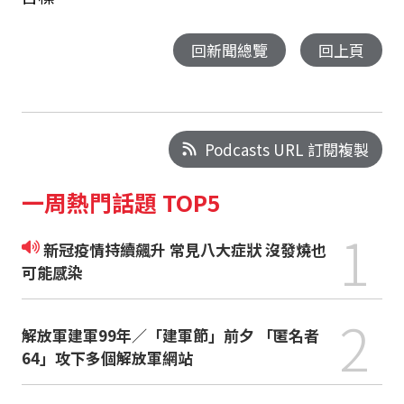
回新聞總覽
回上頁
Podcasts URL 訂閱複製
一周熱門話題 TOP5
1
新冠疫情持續飆升 常見八大症狀 沒發燒也
可能感染
2
解放軍建軍99年／「建軍節」前夕 「匿名者
64」攻下多個解放軍網站