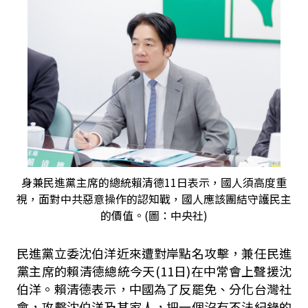
身兼民進黨主席的總統賴清德11日表示，國人須高度重
視，面對中共惡意操作的認知戰，國人應該團結守護民主
的價值。(圖：中央社)
民進黨立委沈伯洋近來遭對岸點名攻擊，兼任民進
黨主席的賴清德總統今天
(11
日
)
在中常會上聲援沈
伯洋。賴清德表示，中國為了反罷免、分化台灣社
會，攻擊沈伯洋及其家人，把一個沒有不法紀錄的