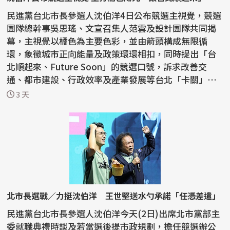
民進黨台北市長參選人沈伯洋4日公布競選主視覺，競選
團隊總幹事吳思瑤、文宣召集人范雲及設計團隊共同揭
幕，主視覺以橘色為主要色彩，並由箭頭構成無限循
環，象徵城市正向能量及政策環環相扣，同時提出「台
北順起來、Future Soon」的競選口號，訴求改善交
通、都市建設、行政效率及產業發展等台北「卡關」問
題。 沈...
3 天
北市長選戰／力挺沈伯洋 王世堅送水勺承諾「任憑差遣」
民進黨台北市長參選人沈伯洋今天(2日)出席北市黨部主
委就職典禮時談及若當選後提市政規劃，擔任競選辦公