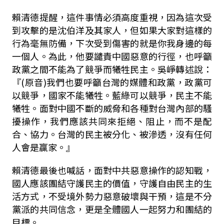
賴清德提醒，這件事情必須高度重視，因為這次受
到攻擊的是沈伯洋及其家人，但如果大家對這樣的
行為毫無防備，下次受到傷害的就是你我身邊的每
一個人。為此，他要譴責中國惡意的行徑，也呼籲
政黨之間不能為了競爭而犧牲民主。吳崢轉述說：
『
(
原音
)
我們也要呼籲台灣的媒體和政黨，政黨可
以競爭，國家不能犧牲。藍綠可以競爭，民主不能
犧牲。面對中國不斷的威脅和各種對台灣內部的騷
擾操作，我們應該共同來拒絕、阻止，而不是配
合、協力。台灣的民主被分化、被滲透，沒有任何
人會是贏家。』
賴清德最後也喊話，面對中共惡意操作的認知戰，
國人應該團結守護民主的價值，守護自由民主的生
活方式，不受境外勢力惡意破壞與干預，這是不分
黨派的共同信念，更是全體國人一起努力和團結的
目標。