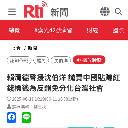
新聞
總覽
#漢光42號演習
財經
國際
:::
/
新聞
播放聆聽
認知作戰
罷免
沈伯洋
賴清德聲援沈伯洋 譴責中國貼賺紅
錢標籤為反罷免分化台灣社會
2025-06-11 16:19(06-11 18:08更新)
撰稿編輯：劉玉秋