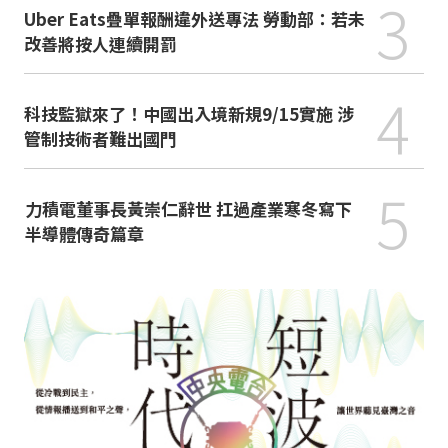
3
Uber Eats疊單報酬違外送專法 勞動部：若未
改善將按人連續開罰
4
科技監獄來了！中國出入境新規9/15實施 涉
管制技術者難出國門
5
力積電董事長黃崇仁辭世 扛過產業寒冬寫下
半導體傳奇篇章