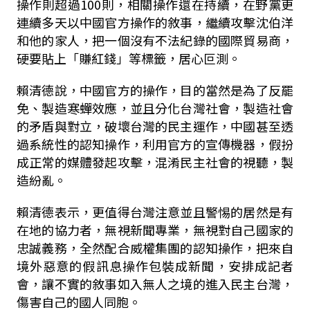
操作則超過
100
則，相關操作還在持續，在野黨更
連續多天以中國官方操作的敘事，繼續攻擊沈伯洋
和他的家人，把一個沒有不法紀錄的國際貿易商，
硬要貼上「賺紅錢」等標籤，居心叵測。
賴清德說，中國官方的操作，目的當然是為了反罷
免、製造寒蟬效應，並且分化台灣社會，製造社會
的矛盾與對立，破壞台灣的民主運作，中國甚至透
過系統性的認知操作，利用官方的宣傳機器，假扮
成正常的媒體發起攻擊，混淆民主社會的視聽，製
造紛亂。
賴清德表示，更值得台灣注意並且警惕的居然是有
在地的協力者，無視新聞專業，無視對自己國家的
忠誠義務，全然配合威權集團的認知操作，把來自
境外惡意的假訊息操作包裝成新聞，安排成記者
會，讓不實的敘事如入無人之境的進入民主台灣，
傷害自己的國人同胞。