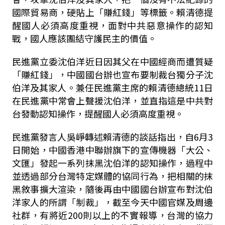
國際貿易商，硬貼上「賺紅錢」等標籤。賴清德提
醒國人必須高度重視，面對中共惡意操作的認知
戰，國人應該團結守護民主的價值。
民進黨立委沈伯洋近日因其父在中國經商而遭質疑
「賺紅錢」，中國國台辦也宣布要制裁台獨分子沈
伯洋及其家人。
兼任民進黨主席的賴清德總統
11
日
在民進黨中常會上聲援沈伯洋，並直指這是中共對
台發動認知操作，提醒國人必須高度重視。
民進黨發言人吳崢轉述賴清德的談話指出，自
6
月
3
日開始，中國香港中聯辦旗下的宣傳機器「大公、
文匯」發起一系列抹黑沈伯洋的認知操作，過程中
並透過部分台灣特定媒體的協同行為，把相關的抹
黑敘事擴大渲染，隨後再由中國國台辦宣布對沈伯
洋家人的所謂「制裁」，截至今天中國官媒及周邊
社群，有將近
200
則以上的不實報導，台灣的協力