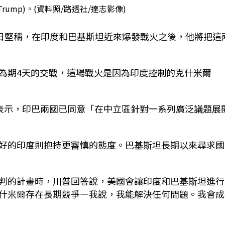
 Trump)。(資料照/路透社/達志影像)
日堅稱，在印度和巴基斯坦近來爆發戰火之後，他將把這
為期
4
天的交戰，這場戰火是因為印度控制的克什米爾
表示，印巴兩國已同意「在中立區針對一系列廣泛議題展
好的印度則抱持更審慎的態度。巴基斯坦長期以來尋求國
判的計畫時，川普回答說，美國會讓印度和巴基斯坦進行
什米爾存在長期競爭—我說，我能解決任何問題。我會成