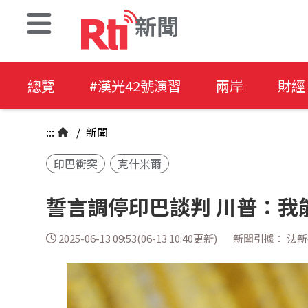
新聞
總覽
#漢光42號演習
兩岸
財經
:::
/
新聞
印巴衝突
克什米爾
誓言調停印巴談判 川普：我
2025-06-13 09:53(06-13 10:40更新)
新聞引據： 法