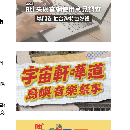
兩
開
際
談
為