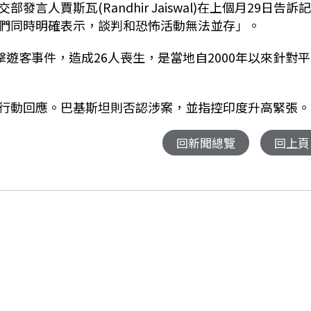
交部發言人賈斯瓦
(Randhir Jaiswal)
在上個月
29
日告訴
們同時明確表示，談判和恐怖活動無法並存」。
擊遊客事件，造成
26
人喪生，是當地自
2000
年以來針對平
行動回應。巴基斯坦則否認涉案，並指控印度升高緊張。
回新聞總覽
回上頁