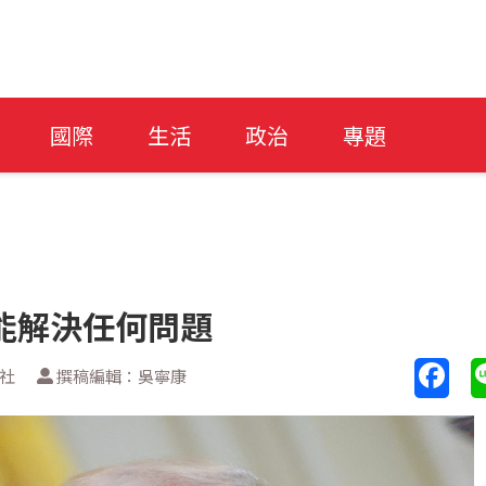
國際
生活
政治
專題
能解決任何問題
新社
撰稿編輯：吳寧康