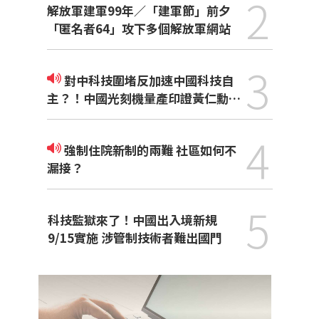
2
解放軍建軍99年／「建軍節」前夕
「匿名者64」攻下多個解放軍網站
3
對中科技圍堵反加速中國科技自
主？！中國光刻機量產印證黃仁勳觀
點
4
強制住院新制的兩難 社區如何不
漏接？
5
科技監獄來了！中國出入境新規
9/15實施 涉管制技術者難出國門