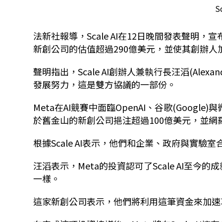
S
法新社報導，
Scale AI
在
12
日晚間發表聲明，宣
新創公司的估值超過
290
億美元，並使其創辦人
聲明指出，
Scale AI
創辦人兼執行長汪滔
(Alexan
發展努力，這是雙方協議的一部份。
Meta
在
AI
競賽中面臨
OpenAI
、谷歌
(Google)
與
於舊金山的新創公司挹注超過
100
億美元，並網
根據
Scale AI
表示，他們和企業、政府與實驗室
汪滔表示，
Meta
的投資認可了
Scale AI
至今的成
一樣。
這家新創公司表示，他們將利用這筆資金來加速