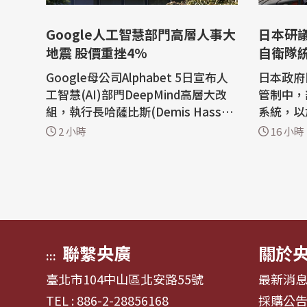
Google人工智慧部門高層人事大
日本研
地震 股價重挫4%
自衛隊
Google母公司Alphabet 5日宣布人
日本政府
工智慧(AI)部門DeepMind高層大改
管制中，
組，執行長哈薩比斯(Demis Hassab
系統，以
is)轉任董事長，Gemini模型的數名
軍的作戰
2 小時
16 小時
負責人包括狄恩(Jeff Dean)離職，股
隊機密情
價應聲挫4%。 路透社報導，Google
經亞洲(Ni
(谷歌)的DeepMind原已處於緊要關
是未來5
頭，其最新Gemini模型的旗艦版本原
態戰爭的
定6月推出，至今卻仍未發布，引發
底日本安
投資人和業界擔憂...
定。...
聯繫央廣
關於
:::
臺北市104中山區北安路55號
最新消
TEL : 886-2-28856168
採購公