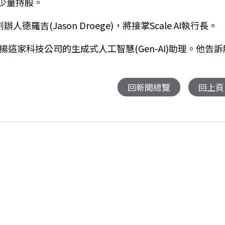
少量持股。
創辦人德羅吉
(Jason Droege)
，將接掌
Scale AI
執行長。
揚這家科技公司的生成式人工智慧
(Gen-AI)
助理。他告訴
回新聞總覽
回上頁