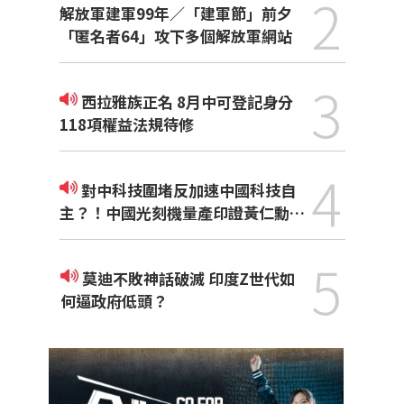
2
解放軍建軍99年／「建軍節」前夕
「匿名者64」攻下多個解放軍網站
3
西拉雅族正名 8月中可登記身分
118項權益法規待修
4
對中科技圍堵反加速中國科技自
主？！中國光刻機量產印證黃仁勳觀
點
5
莫迪不敗神話破滅 印度Z世代如
何逼政府低頭？