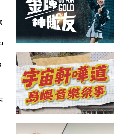
I)
AI
位
來