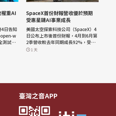
權重AI
SpaceX首份財報營收優於預期
受惠星鏈AI事業成長
府4日告知
美國太空探索科技公司（SpaceX）4
pen-w
日公布上市後首份財報，4月到6月第
安全測試。
2季營收較去年同期成長92%，受惠
作法，恐
於「星鏈」衛星網路與人工智慧（A
1 天
安全性更
I）事業強勁成長。 路透社報導，科
技大亨馬斯克（Elon Musk）創辦的
AI)系
SpaceX報告營收為78億美元，而去
motron
年同期為41億美元。根據倫敦證券交
型則由特
易所集團（LSEG）數據，第2季營收
優於市場預期的...
臺灣之音APP