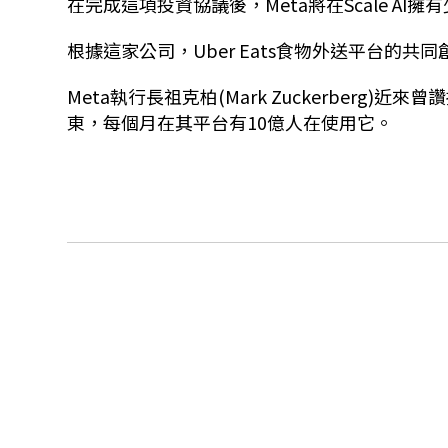
在完成這項投資協議後，
Meta
將在
Scale AI
擁有
根據這家公司，
Uber Eats
食物外送平台的共同
Meta
執行長祖克柏
(Mark Zuckerberg)
近來曾讚
東，每個月在其平台有
10
億人在使用它。