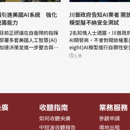
議引進美國AI系統 強化
川普政府告知AI業者 開放
統籌能力
模型擬不納安全測試
目前正研議在自衛隊的指揮
2名知情人士透露，川普政
部署多套美國人工智慧(AI)
AI開發商，不會對開放權重(o
加速決策並進一步整合與美
eight)AI模型進行自願性
行動；然而，如何避免自衛
民團認為，這種私下討論的
1 天
資外洩也將成一大難題。 日
令外界對政府評估AI模型的
kkei Asia)報導，AI系統將
添疑慮。 路透社報導，開放權重是指
年防衛能力轉型以適應新型
核心組件公開可用的人工智慧(
關鍵，具體細節預計將在年
統，像是輝達(Nvidia)的Ne
全保障相關3文書修訂前確
和Meta的Llama；閉源模
定公司控制，...
央廣
收聽指南
業務服務
息
如何收聽央廣
參觀申請
告
中短波收聽報告
場地出租