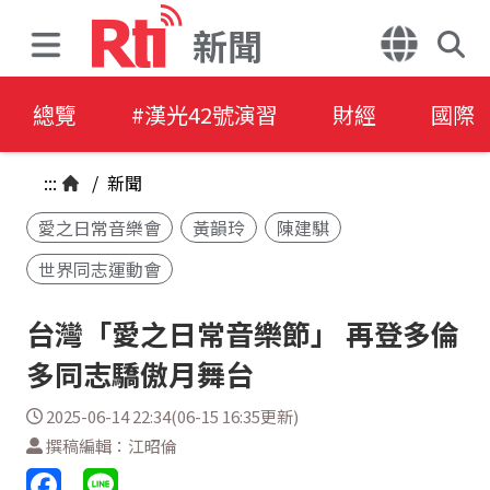
新聞
總覽
#漢光42號演習
財經
國際
:::
/
新聞
愛之日常音樂會
黃韻玲
陳建騏
世界同志運動會
台灣「愛之日常音樂節」 再登多倫
多同志驕傲月舞台
2025-06-14 22:34(06-15 16:35更新)
撰稿編輯：江昭倫