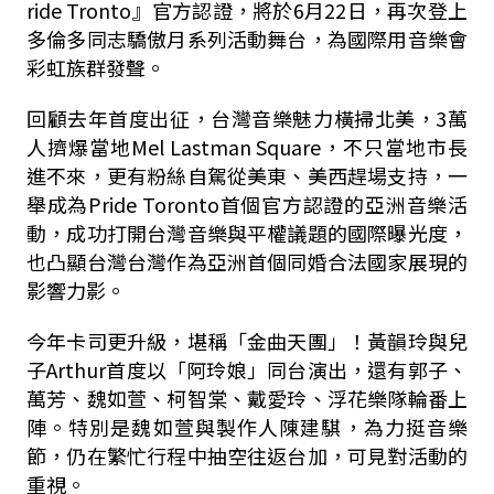
ride Tronto』官方認證，將於6月22日，再次登上
多倫多同志驕傲月系列活動舞台，為國際用音樂會
彩虹族群發聲。
回顧去年首度出征，台灣音樂魅力橫掃北美，3萬
人擠爆當地Mel Lastman Square，不只當地市長
進不來，更有粉絲自駕從美東、美西趕場支持，一
舉成為Pride Toronto首個官方認證的亞洲音樂活
動，成功打開台灣音樂與平權議題的國際曝光度，
也凸顯台灣台灣作為亞洲首個同婚合法國家展現的
影響力影。
今年卡司更升級，堪稱「金曲天團」！黃韻玲與兒
子Arthur首度以「阿玲娘」同台演出，還有郭子、
萬芳、魏如萱、柯智棠、戴愛玲、浮花樂隊輪番上
陣。特別是魏如萱與製作人陳建騏，為力挺音樂
節，仍在繁忙行程中抽空往返台加，可見對活動的
重視。