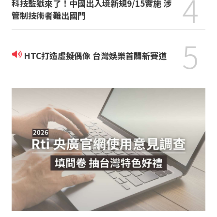
4
科技監獄來了！中國出入境新規9/15實施 涉
管制技術者難出國門
5
HTC打造虛擬偶像 台灣娛樂首闢新賽道