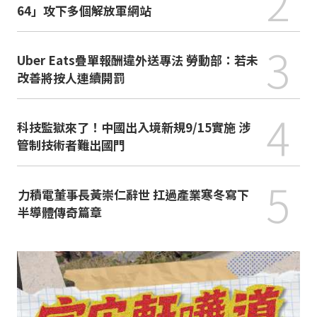
2
64」攻下多個解放軍網站
3
Uber Eats疊單報酬違外送專法 勞動部：若未
改善將按人連續開罰
4
科技監獄來了！中國出入境新規9/15實施 涉
管制技術者難出國門
5
力積電董事長黃崇仁辭世 扛過產業寒冬寫下
半導體傳奇篇章