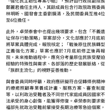
「強化民主韌性專案小組」，預計由行政院副院長
鄭麗君擔任主持人，其餘成員包含行政院政務委員
林明昕、國發會主委劉鏡清，及民間委員互推4位
至6位擔任。
此外，卓榮泰會中也提出幾項要求，包含「不義遺
址保存行動策略」草案部分，文化部應於7月底前
將草案具體完成，報院核定；「戰後原住民族轉型
正義強化方案」草案也應於7月底前修正後再報
院，未來推動過程中，應充分考量原住民族受壓迫
經驗的特殊性與需求、各部落的歷史發展脈絡，從
「族群主流化」的視野妥善推動。
與會委員同時呼籲，政府應研擬符合促轉條例精神
的療癒照顧專業養成計畫、服務方案、審查制度
等，以利政治受難者及不同世代家庭成員因國家不
法承受的身心創傷，能獲得修復。卓榮泰則要求衛
福部先就政治受難前輩接受長期治療等急迫個案，