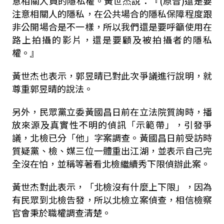
意相關人員的隱私權。黃世杰說：『
(
原音
)
還是要
注意相關人的隱私，在公共場合的隱私保障程度跟
非公開場合是不一樣，所以我們還是要呼籲使用在
路上拍攝的影片，還是要顧及被拍攝者的隱私
權。』
黃世杰也表示，郭昱晴已對此次爭議進行說明，就
尊重郭昱晴的說法。
另外，民眾黨立委黃國昌日前在立法院質詢時，播
放來源及真實性不明的偵訊「示範帶」，引發爭
議，北檢已分「他」字案調查。黃國昌日前受訪時
質疑黨、檢、媒三位一體重出江湖，並表示自己完
全沒在怕，並稱等著看北檢繼續秀下限偵辦此案。
黃世杰對此表示，「北檢沒有什麼上下限」，因為
有民眾到北檢告發，所以北檢立案偵查，相信檢察
官會秉於職權調查清楚。