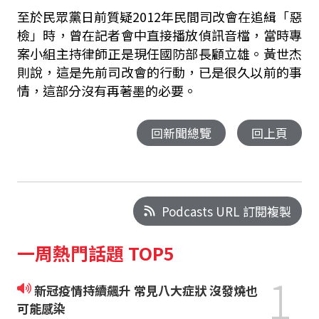
至於民眾黨日前質疑
2012
年民間司改會在追緝「惡
檢」時，曾在記者會中直接播放偵訊音檔，當時專
案小組主持律師正是現任國防部長顧立雄。黃世杰
則說，這是先前司改會的行動，已是很久以前的事
情，這部分沒有再著墨的必要。
回新聞總覽
回上頁
Podcasts URL 訂閱複製
一周熱門話題 TOP5
1
新冠疫情持續飆升 常見八大症狀 沒發燒也
可能感染