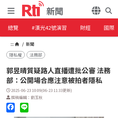
新聞
總覽
#漢光42號演習
財經
國際
:::
/
新聞
隱私權
法務部
郭昱晴質疑路人直播遭批公審 法務
部：公開場合應注意被拍者隱私
2025-06-23 10:09(06-23 11:33更新)
撰稿編輯：劉玉秋