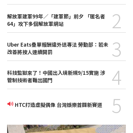
2
解放軍建軍99年／「建軍節」前夕 「匿名者
64」攻下多個解放軍網站
3
Uber Eats疊單報酬違外送專法 勞動部：若未
改善將按人連續開罰
4
科技監獄來了！中國出入境新規9/15實施 涉
管制技術者難出國門
5
HTC打造虛擬偶像 台灣娛樂首闢新賽道