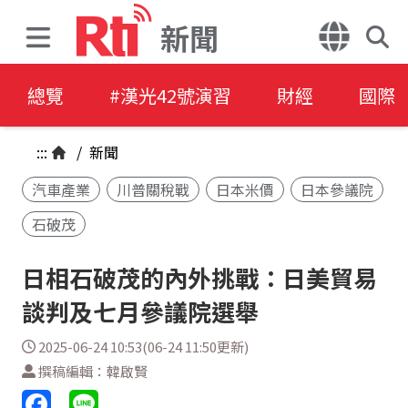
新聞
總覽
#漢光42號演習
財經
國際
:::
/
新聞
汽車產業
川普關稅戰
日本米價
日本參議院
石破茂
日相石破茂的內外挑戰：日美貿易
談判及七月參議院選舉
2025-06-24 10:53(06-24 11:50更新)
撰稿編輯：韓啟賢