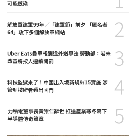
可能感染
2
解放軍建軍99年／「建軍節」前夕 「匿名者
64」攻下多個解放軍網站
3
Uber Eats疊單報酬違外送專法 勞動部：若未
改善將按人連續開罰
4
科技監獄來了！中國出入境新規9/15實施 涉
管制技術者難出國門
5
力積電董事長黃崇仁辭世 扛過產業寒冬寫下
半導體傳奇篇章