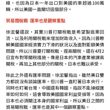
線，也因為日本一年出口到美國的車超過
100
萬
輛，所以美國一直關切這個部分。
貿易關稅戰
匯率也是觀察重點
徐浤馨還說，其實川普打關稅戰是希望製造業回
流，以及利用關稅戰來增加財政收入。因為川普瞭
解美國國家經濟實力下滑的狀況以及面對鉅額美債
問題，所以川普要打關稅戰、提高關稅，還在
4
月
2
日宣布對等關稅措施。像是日本的汽車產業被課高
關稅，再加上其他部分的關稅，日本也難以承受。
除此之外還有匯率問題，徐浤馨指出，雖然美日雙
方都說沒有談論匯率。但川普一直盯著日本央行，
同時也盯著台灣，中國還有韓國，指說不能操縱匯
率如何如何，這會導致美國國家利益受損等。因為
日本也必須關注本身的國家利益，所以美日之間的
貿易
關稅戰，
匯率也是其中一個觀察重點。