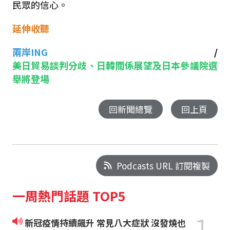
民眾的信心。
延伸收聽
兩岸
ING
/
美日貿易談判分歧、日韓關係展望及日本參議院選
舉將登場
回新聞總覽
回上頁
Podcasts URL 訂閱複製
一周熱門話題 TOP5
1
新冠疫情持續飆升 常見八大症狀 沒發燒也