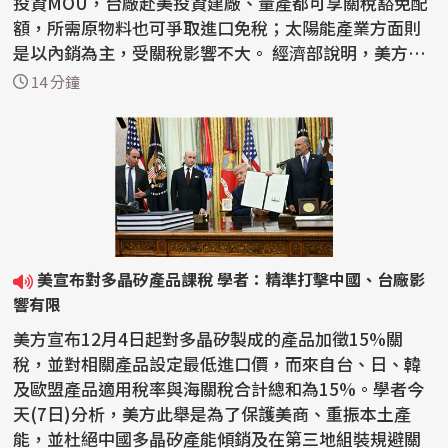
投資MOU，台廠赴美投資建廠、量產都可享關稅豁免配
額，所需原物料也可爭取進口免稅；太陽能產業方面則
是以內銷為主，受關稅影響不大。 經濟部說明，美方目
的在...
14 分鐘
美宣布對多晶矽產品課稅 學者：精準打擊中國、台廠影
響有限
美方宣布12月4日起對多晶矽製成的產品加徵15%關
稅，並對相關產品設定最低進口價，而來自台、日、韓
及歐盟產品適用稅率與海關稅合計總和為15%。學者今
天(7日)分析，美方此舉是為了保護美商、重振本土產
能，並杜絕中國多晶矽產能傾銷及在第三地組裝規避關