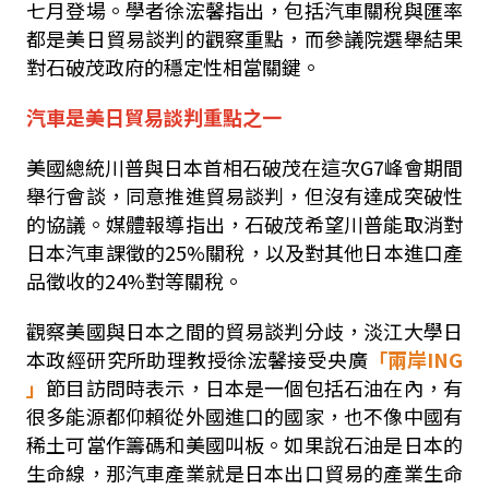
七月登場。學者徐浤馨指出，包括汽車關稅與匯率
都是美日貿易談判的觀察重點，而參議院選舉結果
對石破茂政府的穩定性相當關鍵。
汽車是美日貿易談判重點之一
美國總統川普與日本首相石破茂在這次
G7
峰會期間
舉行會談，同意推進貿易談判，但沒有達成突破性
的協議。媒體報導指出，石破茂希望川普能取消對
日本汽車課徵的
25%
關稅，以及對其他日本進口產
品徵收的
24%
對等關稅。
觀察美國與日本之間的貿易談判分歧，淡江大學日
本政經研究所助理教授徐浤馨接受央廣
「兩岸
ING
」
節目訪問時表示，日本是一個包括石油在內，有
很多能源都仰賴從外國進口的國家，也不像中國有
稀土可當作籌碼和美國叫板。如果說石油是日本的
生命線，那汽車產業就是日本出口貿易的產業生命