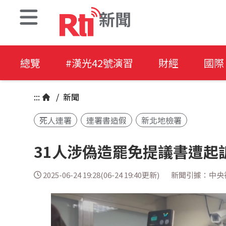
新聞
總覽
#漢光42號演習
財經
國際
:::
/
新聞
死人連署
連署書造假
新北地檢署
31人涉偽造罷免提議書遭起
2025-06-24 19:28(06-24 19:40更新)
新聞引據：中央