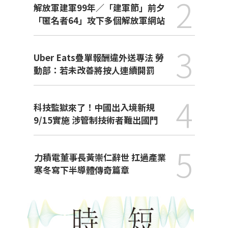
2
解放軍建軍99年／「建軍節」前夕
「匿名者64」攻下多個解放軍網站
3
Uber Eats疊單報酬違外送專法 勞
動部：若未改善將按人連續開罰
4
科技監獄來了！中國出入境新規
9/15實施 涉管制技術者難出國門
5
力積電董事長黃崇仁辭世 扛過產業
寒冬寫下半導體傳奇篇章