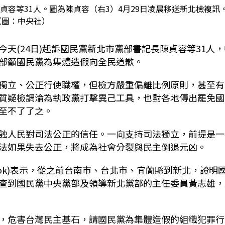
容等31人。圖為陳貞容（右3）4月29日凌晨移送新北檢複訊
（圖：中央社）
天(24日)起訴國民黨新北市黨部書記長陳貞容等31人，
部籲國民黨為集體造假向全民道歉。
獨立、公正行使職權，但檢方嚴重偏離比例原則，甚至有
質疑檢調淪為執政黨打擊異己工具，也對各地傳出罷免國
至不了了之。
蝕人民對司法公正的信任。一向支持司法獨立，前提是一
法如果失去公正，將成為社會分裂與民主倒退元凶。
ook)表示，從之前台南市、台北市、宜蘭縣到新北，證明
查到國民黨中央黨部及領導新北黨部的主任委員黃志雄，
，危害台灣民主基石，請國民黨為集體造假的組織犯罪行