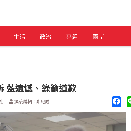
生活
政治
專題
兩岸
訴 藍遺憾、綠籲道歉
社
撰稿編輯：鄭紀威