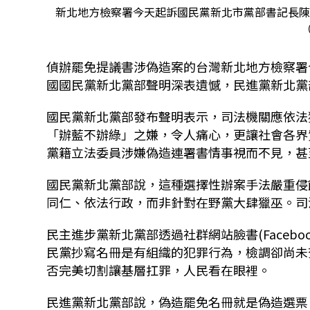
新北地方檢察署今天起訴國民黨新北市黨部書記長陳貞
偵辦罷免提議書涉偽造案的台灣新北地方檢察署今
國國民黨新北黨部聲明深表遺憾，民進黨新北黨
國民黨新北黨部發布聲明表示，司法機關應依法
「辦藍不辦綠」之嫌，令人痛心，更讓社會各界
黨籍立法委員涉嫌偽造連署書情事視而不見，甚
國民黨新北黨部說，這種選擇性辦案手法嚴重侵
同仁、依法行政，而非針對在野黨大肆獵巫。司
民主進步黨新北黨部透過社群網站臉書(Faceb
民黨抄寫名冊是有組織的犯罪行為，檢調卻尚未
否完美切割讓基層扛罪，人民看在眼裡。
民進黨新北黨部說，偽造罷免名冊就是偽造選票