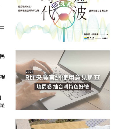
。
中
民
視
國
是