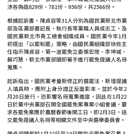
涉各偽造829份、781份、956份，共2566份。
根據起訴書，陳貞容等31人分別為國民黨新北市黨
部及區黨部書記長、執行長等黨職人員或志工，及
國民黨新北市青工總會組織成員。國民黨今年1月
初提出「以罷制罷」策略，由國民黨組織部徐姓主
任指示陳貞容，第一波罷免立委張宏陸、李坤城、
蘇巧慧，新北市黨部隨即著手進行罷免提議人名冊
蒐集。
起訴指出，國民黨考量新修正的選罷法，新增提議
人填具時，應附上身分證正反面影本，並於今年2
月20日施行，恐影響名冊蒐集進度，因此在1月22
日於黨中央黨部召開全國罷免案專案小組會議，要
求各罷免案應於農曆春節後開工日，即2月3日，送
交罷免提議人名冊等相關文件至中央選舉委員會。
陳貞容隨即於1月22日至24日間指示罷免案召集人