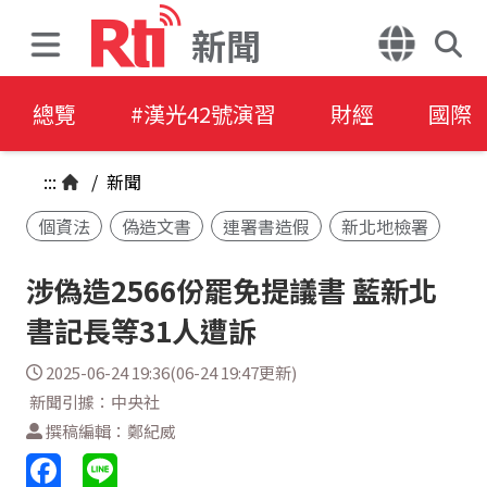
新聞
總覽
#漢光42號演習
財經
國際
:::
/
新聞
個資法
偽造文書
連署書造假
新北地檢署
涉偽造2566份罷免提議書 藍新北
書記長等31人遭訴
2025-06-24 19:36(06-24 19:47更新)
新聞引據：中央社
撰稿編輯：鄭紀威