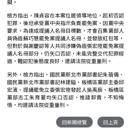
擬。
檢方指出，陳貞容在本案位居領導地位，起初否認
犯罪，後坦承受黨中央指示負責罷免案，因黨中央
要求，為達成提議人名冊目標數，才會召集黨部人
員偽造蘇巧慧罷免案提議人名冊，並發放紅包等，
但對於與謝慶認等人共同涉嫌偽造張宏陸罷免案提
議人名冊部分，仍矢口否認，未能完整交代犯罪經
過，難認犯後態度良好，建請法院從重量刑。
另外，檢方指出，國民黨新北市黨部書記朱蓓儀、
國民黨新北市黨部書記林建鎰、板橋區黨部主委邱
宏濱、提議罷免立委張宏陸發起人吳禹辰、板橋區
黨部志工朱育萲均矢口否認，推諉卸責，不知悔
悟，均建請法院從重量刑。
回新聞總覽
回上頁