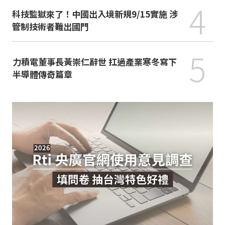
4
科技監獄來了！中國出入境新規9/15實施 涉
管制技術者難出國門
5
力積電董事長黃崇仁辭世 扛過產業寒冬寫下
半導體傳奇篇章