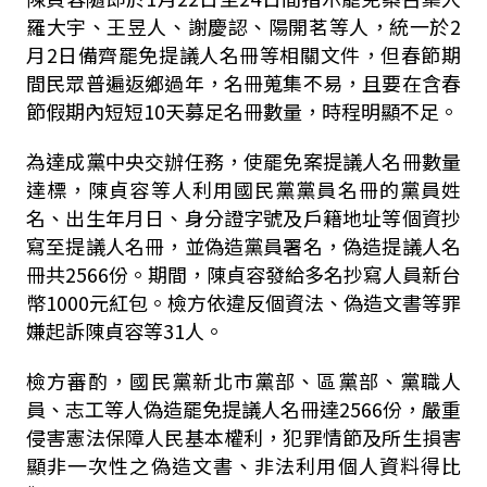
羅大宇、王昱人、謝慶認、陽開茗等人，統一於2
月2日備齊罷免提議人名冊等相關文件，但春節期
間民眾普遍返鄉過年，名冊蒐集不易，且要在含春
節假期內短短10天募足名冊數量，時程明顯不足。
為達成黨中央交辦任務，使罷免案提議人名冊數量
達標，陳貞容等人利用國民黨黨員名冊的黨員姓
名、出生年月日、身分證字號及戶籍地址等個資抄
寫至提議人名冊，並偽造黨員署名，偽造提議人名
冊共2566份。期間，陳貞容發給多名抄寫人員新台
幣1000元紅包。檢方依違反個資法、偽造文書等罪
嫌起訴陳貞容等31人。
檢方審酌，國民黨新北市黨部、區黨部、黨職人
員、志工等人偽造罷免提議人名冊達2566份，嚴重
侵害憲法保障人民基本權利，犯罪情節及所生損害
顯非一次性之偽造文書、非法利用個人資料得比