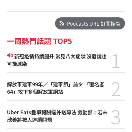
Podcasts URL 訂閱複製
一周熱門話題 TOP5
1
新冠疫情持續飆升 常見八大症狀 沒發燒也
可能感染
2
解放軍建軍99年／「建軍節」前夕 「匿名者
64」攻下多個解放軍網站
3
Uber Eats疊單報酬違外送專法 勞動部：若未
改善將按人連續開罰