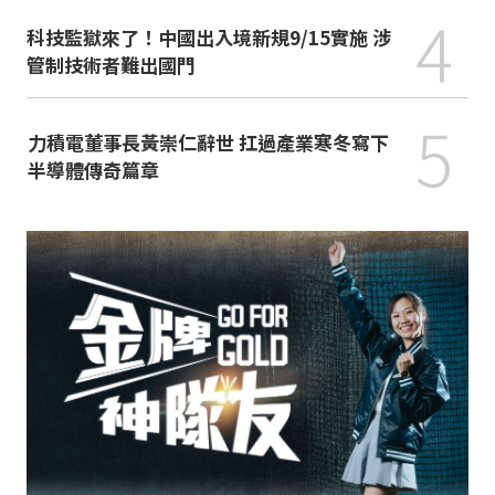
4
科技監獄來了！中國出入境新規9/15實施 涉
管制技術者難出國門
5
力積電董事長黃崇仁辭世 扛過產業寒冬寫下
半導體傳奇篇章