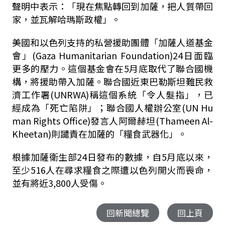
聲明中表示：「現在焦點轉回到加薩，把人質帶回
家，並瓦解哈瑪斯政權」。
美國和以色列支持的私營援助團體「加薩人道基金
會」(Gaza Humanitarian Foundation)24日面臨
更多的壓力。這個基金會在5月底取代了聯合國機
構，將援助帶入加薩。聯合國近東巴勒斯坦難民救
濟工作署(UNRWA)稱這個系統「令人髮指」，已
經成為「死亡陷阱」；聯合國人權辦公室(UN Hu
man Rights Office)發言人阿爾赫坦(Thameen Al-
Kheetan)則譴責在加薩的「糧食武器化」。
根據加薩衛生部24日發布的數據，自5月底以來，
至少516人在尋求糧食之際遭以色列開火而喪命，
並有將近3,800人受傷。
回新聞總覽
回上頁