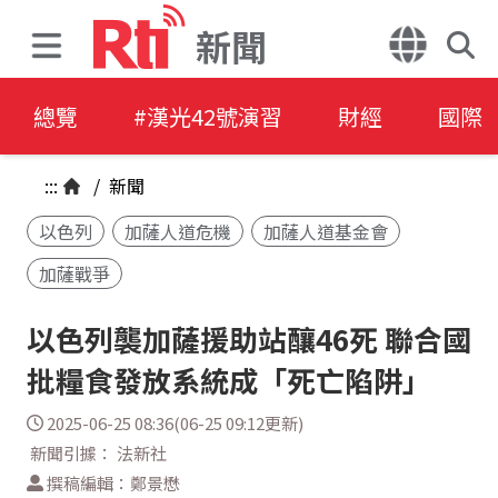
新聞
總覽
#漢光42號演習
財經
國際
:::
/
新聞
以色列
加薩人道危機
加薩人道基金會
加薩戰爭
以色列襲加薩援助站釀46死 聯合國
批糧食發放系統成「死亡陷阱」
2025-06-25 08:36(06-25 09:12更新)
新聞引據： 法新社
撰稿編輯：鄭景懋