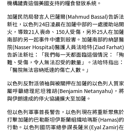
機構譴責這個美國支持的糧食發放系統。
加薩民防局發言人巴薩爾(Mahmud Bassal)告訴法
新社，以色列24日凌晨在加薩中部的一處援助站開
火，導致21人喪命、150人受傷，另外25人在加薩
南部的另一起事件中遭到殺害。加薩南部的納瑟醫
院(Nasser Hospital)醫護人員法哈特(Ziad Farhat)
告訴法新社：「我們每一天都面臨這個情況：「殉
難、受傷，令人無法忍受的數量」。法哈特指出：
「醫院無法容納抵達的傷亡人數。」
以色列反對派領袖與被關押在加薩的以色列人質家
屬呼籲總理尼坦雅胡(Benjamin Netanyahu)，將
與伊朗達成的停火協議擴大至加薩。
但以色列軍事首長警告，以色列現在將重新聚焦於
打擊加薩的巴勒斯坦伊斯蘭組織哈瑪斯(Hamas)的
行動。以色列國防軍總參謀長薩米(Eyal Zamir)在