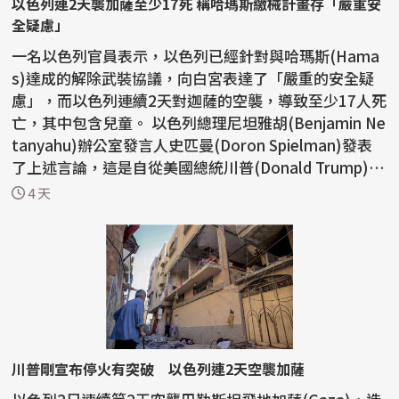
以色列連2天襲加薩至少17死 稱哈瑪斯繳械計畫存「嚴重安
全疑慮」
一名以色列官員表示，以色列已經針對與哈瑪斯(Hama
s)達成的解除武裝協議，向白宮表達了「嚴重的安全疑
慮」，而以色列連續2天對迦薩的空襲，導致至少17人死
亡，其中包含兒童。 以色列總理尼坦雅胡(Benjamin Ne
tanyahu)辦公室發言人史匹曼(Doron Spielman)發表
了上述言論，這是自從美國總統川普(Donald Trump)宣
布這...
4 天
川普剛宣布停火有突破 以色列連2天空襲加薩