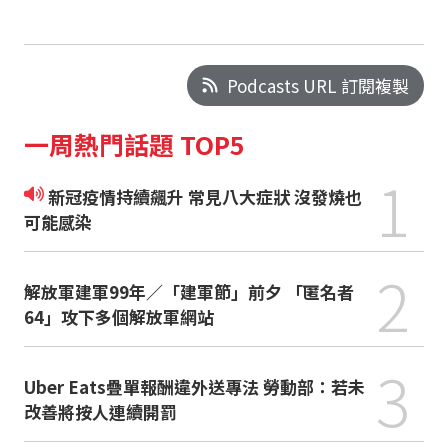
Podcasts URL 訂閱複製
一周熱門話題 TOP5
1
新冠疫情持續飆升 常見八大症狀 沒發燒也
可能感染
2
解放軍建軍99年／「建軍節」前夕 「匿名者
64」攻下多個解放軍網站
3
Uber Eats疊單報酬違外送專法 勞動部：若未
改善將按人連續開罰