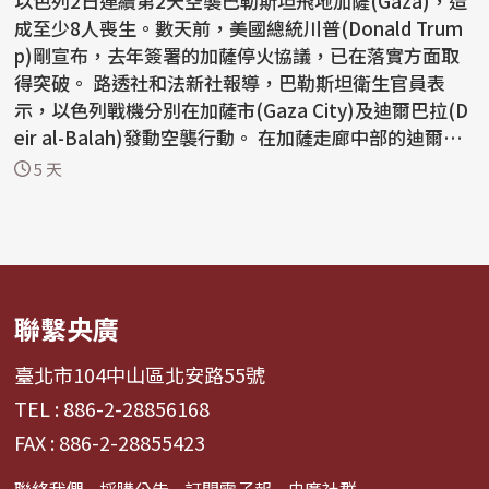
以色列2日連續第2天空襲巴勒斯坦飛地加薩(Gaza)，造
成至少8人喪生。數天前，美國總統川普(Donald Trum
p)剛宣布，去年簽署的加薩停火協議，已在落實方面取
得突破。 路透社和法新社報導，巴勒斯坦衛生官員表
示，以色列戰機分別在加薩市(Gaza City)及迪爾巴拉(D
eir al-Balah)發動空襲行動。 在加薩走廊中部的迪爾巴
拉...
5 天
聯繫央廣
臺北市104中山區北安路55號
TEL : 886-2-28856168
FAX : 886-2-28855423
聯絡我們
採購公告
訂閱電子報
央廣社群