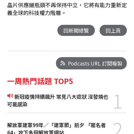
晶片供應鏈瓶頸不再保持中立，它將有能力重新定
義全球的科技權力階層。
回新聞總覽
回上頁
Podcasts URL 訂閱複製
一周熱門話題 TOP5
1
新冠疫情持續飆升 常見八大症狀 沒發燒也
可能感染
2
解放軍建軍99年／「建軍節」前夕 「匿名者
64」攻下多個解放軍網站