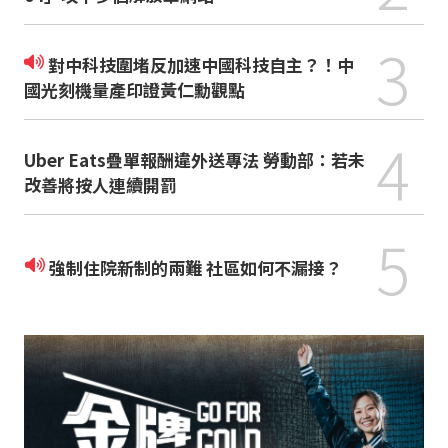
3
對中科技圍堵反加速中國科技自主？！中
國光刻機量產印證黃仁勳觀點
4
Uber Eats疊單報酬違外送專法 勞動部：若未
改善將按人連續開罰
5
強制住院新制的兩難 社區如何不漏接？