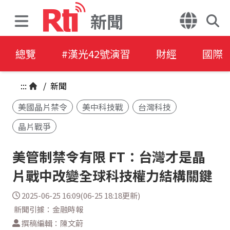
新聞
總覽
#漢光42號演習
財經
國際
:::
/
新聞
美國晶片禁令
美中科技戰
台灣科技
晶片戰爭
美管制禁令有限 FT：台灣才是晶
片戰中改變全球科技權力結構關鍵
2025-06-25 16:09(06-25 18:18更新)
新聞引據：金融時報
撰稿編輯：陳文蔚