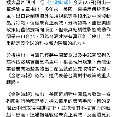
擴大晶片限制，但
《金融時報》
今天
(25
日
)
刊出一
篇評論文章指出，多年來，美國一直採用傳統黑名
單、出口管制與海外法規規範等手段來對中國發動
晶片冷戰，但從未真正奏效，分析認為，雖然美國
政策仍舊佔據新聞版面，但最具結構性影響的動作
卻是來自台北，因為台灣才擁有真正能「停止」並
重新定義全球的科技權力階層的能力。
分析指出，台灣已經將中國華為以及中芯國際列入
高科技戰略實體黑名單中，根據現行規定，台灣企
業若要向這些實體出口產品就必須先取得許可證。
《金融時報》認為，這代表著台灣對中政策的重大
轉變。
《金融時報》指出，美國近期對中國晶片發動一系
列限制行動都是美方過去慣用的策略手段，目的是
阻止中國取得關鍵技術，並拖慢其科技實力的崛
起。然而，這場拖延戰從未真正奏效。反而還見到