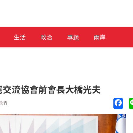
生活
政治
專題
兩岸
灣交流協會前會長大橋光夫
念宜