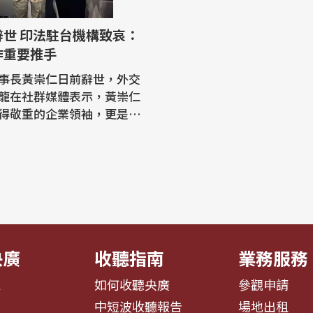
機構致哀：
作重要推手
事長黃崇仁日前辭世，外交
龍在社群媒體表示，黃崇仁
得敬重的企業領袖，更是能
發展、國際局勢與願景的忘
印度和法國駐台機構也在社
文致哀，指黃崇仁是推動台
、法國科技合作重要推手。
廠力積電7月31日發布公
長黃崇仁因心肺衰竭於自宅
央廣
收聽指南
業務服務
息
如何收聽央廣
參觀申請
告
中短波收聽報告
場地出租