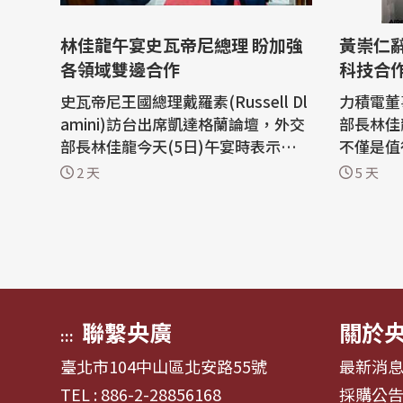
林佳龍午宴史瓦帝尼總理 盼加強
黃崇仁辭世 印法駐台
各領域雙邊合作
科技合
史瓦帝尼王國總理戴羅素(Russell Dl
力積電董
amini)訪台出席凱達格蘭論壇，外交
部長林佳
部長林佳龍今天(5日)午宴時表示，台
不僅是值
灣自豪能成為史國最值得信賴的發展
共商國家
2 天
5 天
夥伴之一，雙方將持續在各領域加強
年之交。
合作；戴羅素則轉達史王問候，並期
群媒體發
盼與台攜手達成史國國家發展目標。
灣與印度
外交部晚間發布新聞稿指出，林佳龍
晶圓代工
今天在台北賓館午宴歡迎史瓦帝尼王
告，董事
國...
睡夢中...
聯繫央廣
關於
:::
臺北市104中山區北安路55號
最新消
TEL : 886-2-28856168
採購公