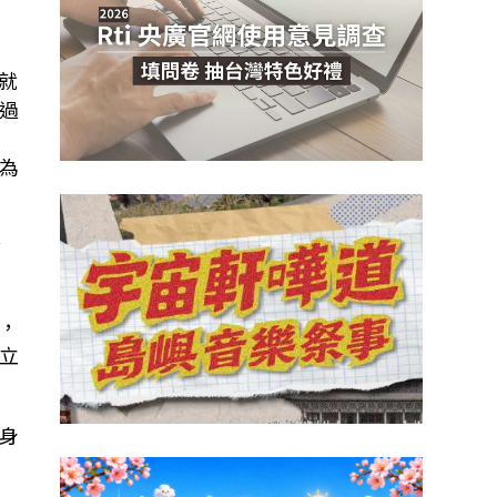
就
過
本
為
會
，
立
身