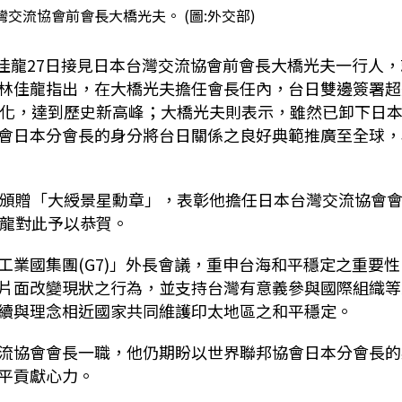
交流協會前會長大橋光夫。 (圖:外交部)
林佳龍27日接見日本台灣交流協會前會長大橋光夫一行人，
林佳龍指出，在大橋光夫擔任會長任內，台日雙邊簽署超
深化，達到歷史新高峰；大橋光夫則表示，雖然已卸下日
會日本分會長的身分將台日關係之良好典範推廣至全球，
統頒贈「大綬景星勳章」，表彰他擔任日本台灣交流協會
佳龍對此予以恭賀。
業國集團(G7)」外長會議，重申台海和平穩定之重要性
片面改變現狀之行為，並支持台灣有意義參與國際組織等
續與理念相近國家共同維護印太地區之和平穩定。
流協會會長一職，他仍期盼以世界聯邦協會日本分會長的
平貢獻心力。