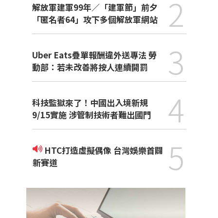
2
解放軍建軍99年／「建軍節」前夕
「匿名者64」攻下多個解放軍網站
3
Uber Eats疊單報酬違外送專法 勞
動部：若未改善將按人連續開罰
4
科技監獄來了！中國出入境新規
9/15實施 涉管制技術者難出國門
5
HTC打造虛擬偶像 台灣娛樂首闢
新賽道