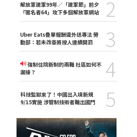
2
解放軍建軍99年／「建軍節」前夕
「匿名者64」攻下多個解放軍網站
3
Uber Eats疊單報酬違外送專法 勞
動部：若未改善將按人連續開罰
4
強制住院新制的兩難 社區如何不
漏接？
5
科技監獄來了！中國出入境新規
9/15實施 涉管制技術者難出國門