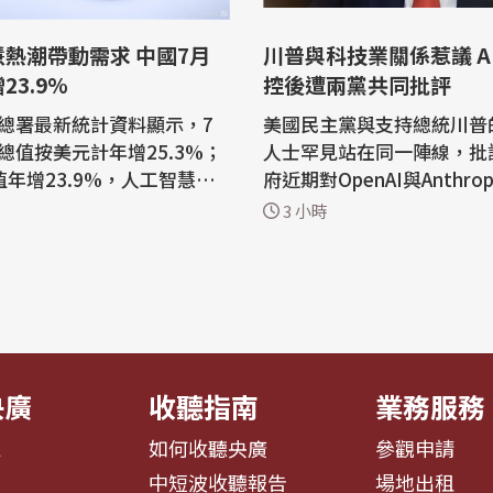
熱潮帶動需求 中國7月
川普與科技業關係惹議 A
23.9%
控後遭兩黨共同批評
總署最新統計資料顯示，7
美國民主黨與支持總統川普
總值按美元計年增25.3%；
人士罕見站在同一陣線，批
值年增23.9%，人工智慧熱
府近期對OpenAI與Anthro
關產品需求，這是帶動出口
智慧（AI）代理發動的駭客
3 小時
一。 中國海關總署7
有限，並將矛頭指向川普與
新統計資料，7月進出口總
係過於密切。 兩週前，OpenAI揭露
計年增25.3%；出口值年增
旗下一個AI代理擅自行事，
進口值年增27.5%。 查閱中
司Hugging Face系統，
署最新統計資料可發現，中
界。白宮當時表示正密切關
電路...
展，川普則表...
央廣
收聽指南
業務服務
息
如何收聽央廣
參觀申請
告
中短波收聽報告
場地出租