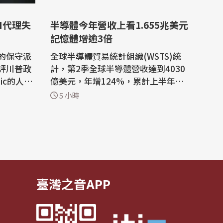
I代理失
半導體今年營收上看1.655兆美元
記憶體增逾3倍
的保守派
全球半導體貿易統計組織(WSTS)統
評川普政
計，第2季全球半導體營收達到4030
pic的人工
億美元，年增124%，累計上半年營
攻擊反應
收7020億美元，年增102%，預期20
5 小時
科技業關
26年全年營收可望達到1.65兆美元，
年增108%，記憶體將是主要驅動
入侵AI公
力，將增逾3倍。 WSTS表示，在人
震撼科技
工智慧基礎設施、高效能運算和先進
注事態發
儲存技術等領域持續投資的推動下，
半導體產業今年上半年...
臺灣之音APP