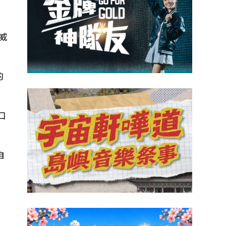
威
的
口
自