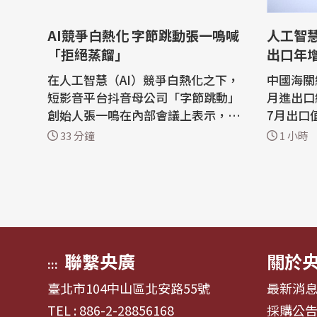
AI競爭白熱化 字節跳動張一鳴喊
人工智慧
「拒絕蒸餾」
出口年增
在人工智慧（AI）競爭白熱化之下，
中國海關
短影音平台抖音母公司「字節跳動」
月進出口
創始人張一鳴在內部會議上表示，字
7月出口
節跳動不會把蒸餾當作提升人工智慧
潮推升相
33 分鐘
1 小時
模型能力的捷徑。 陸媒澎湃新聞報
強勁成長原因之
導，在7月舉行的字節跳動Seed團隊
日發布最
全員大會上，張一鳴指出，字節跳動
值按美元
「應該願意為長期目標犧牲一部分短
23.9%、
期收益」。 報導說，今年以來，中國
國海關總
國內AI...
國7月積體
聯繫央廣
關於
:::
臺北市104中山區北安路55號
最新消
TEL : 886-2-28856168
採購公