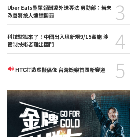
3
Uber Eats疊單報酬違外送專法 勞動部：若未
改善將按人連續開罰
4
科技監獄來了！中國出入境新規9/15實施 涉
管制技術者難出國門
5
HTC打造虛擬偶像 台灣娛樂首闢新賽道