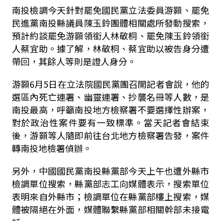
南投檢調今天針對罷免國民黨立法委員游顥、罷免
民進黨南投縣議員陳玉鈴團體相關處所發動搜索，
預計約談罷免游顥領銜人林敬桐、罷免陳玉鈴領銜
人蔡宜助。據了解，林敬桐、蔡宜助以被告身分遭
帶回，其餘人等則是證人身分。
游顥6月5日在立法院國民黨團召開記者會說，他的
選區內死亡連署、幽靈連署、抄襲名冊等人數，是
南投最高，呼籲南投地方檢察署不要選擇性辦案，
對於政治性案件要有一致標準。當天記者會結束
後，游顥等人隨即前往台北地方檢察署告發，案件
轉南投地檢署偵辦。
另外，中國國民黨南投縣黨部今天上午也遭外縣市
檢調單位搜索，縣黨部志工向媒體表示，搜索單位
表明來自外縣市；檢調單位在縣黨部樓上搜索，媒
體被隔絕在外面，媒體聯繫縣黨部相關幹部未接電