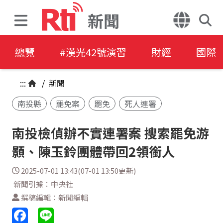
新聞
總覽
#漢光42號演習
財經
國際
:::
/
新聞
南投縣
罷免案
罷免
死人連署
南投檢偵辦不實連署案 搜索罷免游
顥、陳玉鈴團體帶回2領銜人
2025-07-01 13:43(07-01 13:50更新)
新聞引據：中央社
撰稿編輯：新聞編輯