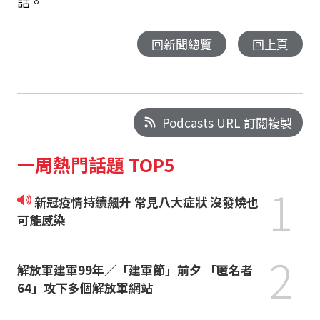
話。
回新聞總覽
回上頁
Podcasts URL 訂閱複製
一周熱門話題 TOP5
1
新冠疫情持續飆升 常見八大症狀 沒發燒也
可能感染
2
解放軍建軍99年／「建軍節」前夕 「匿名者
64」攻下多個解放軍網站