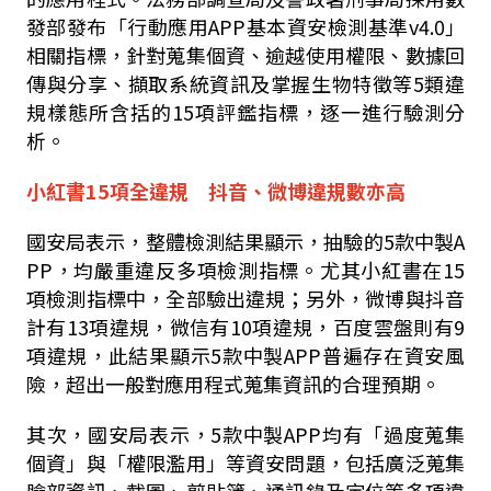
發部發布「行動應用
APP
基本資安檢測基準
v4.0
」
相關指標，針對蒐集個資、逾越使用權限、數據回
傳與分享、擷取系統資訊及掌握生物特徵等
5
類違
規樣態所含括的
15
項評鑑指標，逐一進行驗測分
析。
小紅書15項全違規 抖音、微博違規數亦高
國安局表示，整體檢測結果顯示，抽驗的
5
款中製
A
PP
，均嚴重違反多項檢測指標。尤其小紅書在
15
項檢測指標中，全部驗出違規；另外，微博與抖音
計有
13
項違規，微信有
10
項違規，百度雲盤則有
9
項違規，此結果顯示
5
款中製
APP
普遍存在資安風
險，超出一般對應用程式蒐集資訊的合理預期。
其次，國安局表示，
5
款中製
APP
均有「過度蒐集
個資」與「權限濫用」等資安問題，包括廣泛蒐集