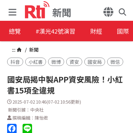
新聞
總覽
#漢光42號演習
財經
國際
:::
/
新聞
抖音
小紅書
微博
資安
國安局
微信
國安局揭中製APP資安風險！小紅
書15項全違規
2025-07-02 10:46(07-02 10:56更新)
新聞引據：中央社
撰稿編輯：陳怡君