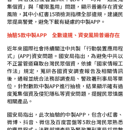
集個資」與「權限濫用」問題，顯示普遍存在資安
風險，其中小紅書
15
項檢測指標全部違規，建議民
眾提高警覺，避免下載有疑慮的中製
APP
。
抽驗5款中製APP 全數違規、資安風險普遍存在
近年來國際社會持續關注中共製「行動裝置應用程
式」
(APP)
資安問題。國安局指出，為避免中共以
不正當管道竊取台灣民眾個資，依據「國家情報工
作法」規定，蒐研各國資安調查報告及相關情訊
後，通報並統合法務部調查局、警政署刑事局等單
位，針對數款中製
APP
進行抽檢，結果顯示確有過
度蒐集個資及侵犯隱私等資安問題，提醒民眾慎選
相關產品。
國安局指出，此次抽驗的中製
APP
，包含小紅書、
微博、抖音、微信及百度雲盤等
5
款台灣民眾熟悉
的應用程式。法務部調查局及警政署刑事局採用數