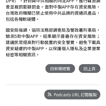
DPR
），針對與中共相關的特定
APP
，進行竊資調
查並裁罰鉅額罰金。面對中製
APP
存在資安風險，
台灣政府機關已禁止使用中共品牌的資通訊產品，
包括各種軟硬體。
國安局強調，協同法務部調查局及警政署刑事局，
驗測
5
款中製
APP
，結果顯示普遍存在資安風險；
建議民眾提高對行動裝置的安全警覺，避免下載具
資安疑慮的中製
APP
，以保護個人隱私及企業營業
秘密等相關資訊。
回新聞總覽
回上頁
Podcasts URL 訂閱複製