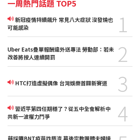
一周熱門話題 TOP5
1
新冠疫情持續飆升 常見八大症狀 沒發燒也
可能感染
2
Uber Eats疊單報酬違外送專法 勞動部：若未
改善將按人連續開罰
3
HTC打造虛擬偶像 台灣娛樂首闢新賽道
4
習近平第四任期穩了？從五中全會解析中
共新一波權力鬥爭
藉採購BNT疫苗詐慈濟 幕後宗教團體夫婦接