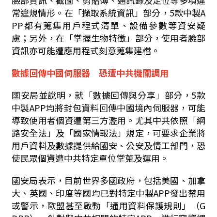
臉部資訊、截圖、剪貼簿、通訊錄及定位等多項違
常違規情形。在「擷取系統資訊」部分，
5
款中製
A
PP
都有蒐集用戶程式清單、設備參數等資安疑
慮；另外，在「掌握生物特徵」部分，使用者臉部
資訊亦可能遭應用程式刻意蒐集建檔。
數據回傳中國伺服器 恐遭中共機關調用
國安局並說明，就「數據回傳與分享」部分，
5
款
中製
APP
均將封包資料回傳中國境內伺服器，可能
導致使用者個資遭第三方濫用。尤其中共依照「網
路安全法」及「國家情報法」規定，可要求企業將
用戶資料及數據提供給國安、公安及情工部門，恐
使民眾個資遭中共特定單位掌蒐及運用。
國安局表示，目前世界多國政府，包括美國、加拿
大、英國、印度等國均已對特定中製
APP
發出禁用
或警示，歐盟甚至啟動「通用資料保護規則」（
G