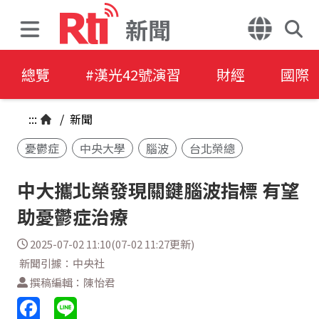
新聞
總覽
#漢光42號演習
財經
國際
:::
/
新聞
憂鬱症
中央大學
腦波
台北榮總
中大攜北榮發現關鍵腦波指標 有望
助憂鬱症治療
2025-07-02 11:10(07-02 11:27更新)
新聞引據：中央社
撰稿編輯：陳怡君