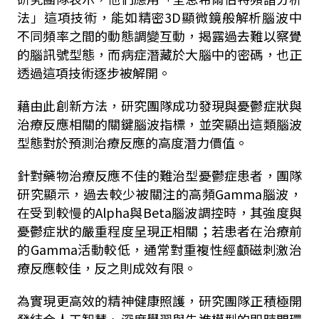
法」這項技術，能如精密
3D
顯微鏡般解析腦波中
不同頻率之間的動態調變互動，揭露過去難以察覺
的腦訊號型態，而病症潛藏於大腦中的密碼，也正
透過這項技術逐步被解開。
藉由此創新方法，研究團隊成功發現與憂鬱症狀與
治療反應相關的關鍵腦波指標，並突顯出這類腦波
型態對於預測治療反應的高度潛力價值。
針對藥物治療反應不佳的難治型憂鬱症患者，團隊
研究顯示，過去較少被關注的高頻
Gamma
腦波，
在受到較慢的
Alpha
與
Beta
腦波調控時，其強度與
憂鬱症狀的嚴重程度呈現正相關；若患者在治療前
的
Gamma
活動較低，通常對重複性經顱磁刺激治
療反應較佳，反之則成效有限。
為實現更高效的精神健康照護，研究團隊正積極開