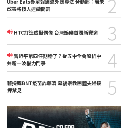
2
Uber Eats疊單報酬違外送專法 勞動部：若未
改善將按人連續開罰
3
HTC打造虛擬偶像 台灣娛樂首闢新賽道
4
習近平第四任期穩了？從五中全會解析中
共新一波權力鬥爭
5
藉採購BNT疫苗詐慈濟 幕後宗教團體夫婦接
押禁見