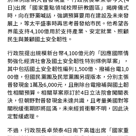
日
)
出席「國家重點領域校際研教園區」揭牌儀式
時，向在野黨喊話，強調預算要用在建設及未來發
展上，等太平盛事時再思考普發給市民。他希望各
界能支持
4,100
億用於支持產業、安定就業、照顧
民生與兼顧國土安全韌性。
行政院提出規模新台幣
4,100
億元的「因應國際情
勢強化經濟社會及國土安全韌性特別條例草案」，
其中包括國土安全韌性編列
1,500
億、撥補台電
1,0
00
億，但國民黨團及民眾黨團另提版本，分別主張
普發現金
1
萬及
6,000
元，且刪除台電撥補與國土韌
性相關預算。相關草案原訂於
4
日立法院會闖關表
決，但朝野對普發現金未達共識，且考量美國對等
關稅緩衝期即將屆滿，未來經貿衝擊不明，因此決
定暫緩處理。
不過，行政院長卓榮泰
4
日南下高雄出席「國家重