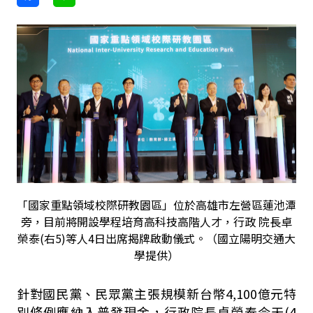
「國家重點領域校際研教園區」位於高雄市左營區蓮池潭
旁，目前將開設學程培育高科技高階人才，行政 院長卓
榮泰(右5)等人4日出席揭牌啟動儀式。（國立陽明交通大
學提供）
針對國民黨、民眾黨主張規模新台幣
4,100
億元特
別條例應納入普發現金，行政院長卓榮泰今天
(4