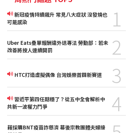
1
新冠疫情持續飆升 常見八大症狀 沒發燒也
可能感染
2
Uber Eats疊單報酬違外送專法 勞動部：若未
改善將按人連續開罰
3
HTC打造虛擬偶像 台灣娛樂首闢新賽道
4
習近平第四任期穩了？從五中全會解析中
共新一波權力鬥爭
5
藉採購BNT疫苗詐慈濟 幕後宗教團體夫婦接