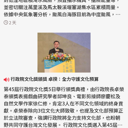
並密切關注萬里溪及馬太鞍溪堰塞湖集水區累積雨量。
依據中央氣象署分析，颱風白海豚目前為中度颱風，預
計7日...
2 天
行政院文化獎頒獎 卓揆：全力守護文化預算
第45屆行政院文化獎5日舉行頒獎典禮，由行政院長卓榮
泰頒獎表揚戲曲研究學者邱坤良、電影剪接師廖慶松及
自然文學作家徐仁修，肯定3人在不同文化領域的終身貢
獻。卓榮泰除向3位文化大師致敬，也提及文化部預算正
於立法院審查，強調行政院將全力支持文化部，也盼朝
野共同守護台灣文化發展。 行政院文化獎邁入第45屆，