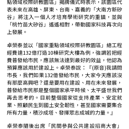
點領域校際研教園區」揭牌儀式時表示，該園區代
表未來在高雄、屏東、台南、嘉義的「大南方新矽
谷」將注入一個人才培育學術研究的重鎮，並與
「桃竹苗大矽谷」遙遙相對，帶動國家科技再次向
上發展。
卓榮泰並以「國家重點領域校際研教園區」總工程
經費達
132
億打造
10
棟研究大樓為例，強調若把經
費普發給市民，應該無法達到最好的效益，他認為
預算應該用於建設上。卓榮泰說：『
(
原音
)
我請問
市長，我們如果
132
億發給市民，大家今天應該沒
有那麼高興吧？還是要用在建設、用在未來發展，
普發給市民那是整個國家承平時候、太平盛世我們
再去思考的。目前整個國家從支持產業、安定就
業、照顧民生到國土安全韌性，甚至國家需要集合
所有力量，積沙成塔、發揮眾志成城的力量。』
卓榮泰隨後出席「民間參與公共建設招商大會」