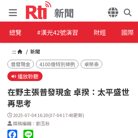
新聞
總覽
#漢光42號演習
財經
國際
:::
/
新聞
普發現金
4100億特別條例
卓榮泰
播放聆聽
在野主張普發現金 卓揆：太平盛世
再思考
2025-07-04 16:20(07-04 17:48更新)
撰稿編輯：劉玉秋