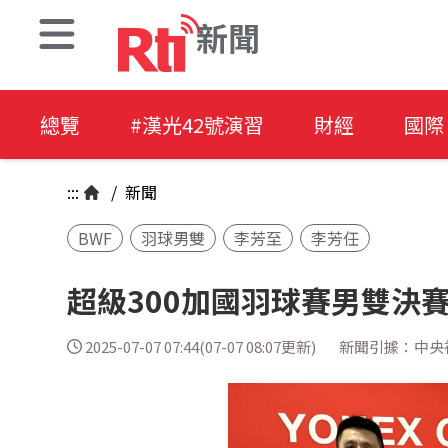
新聞
總覽
#漢光42號演習
財經
國際
:::
/
新聞
BWF
羽球男雙
李芳至
李芳任
超級300加國羽球賽男雙決
2025-07-07 07:44(07-07 08:07更新)
新聞引據：中央