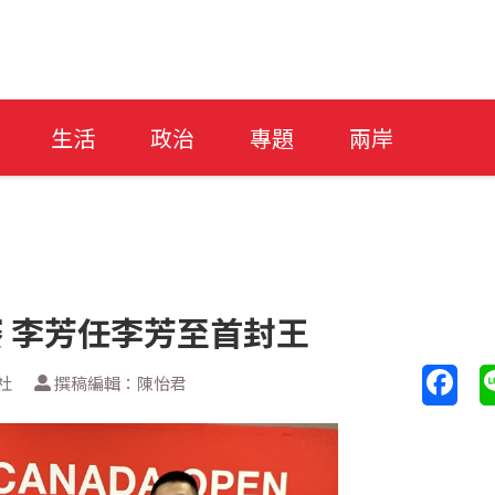
生活
政治
專題
兩岸
賽 李芳任李芳至首封王
社
撰稿編輯：陳怡君