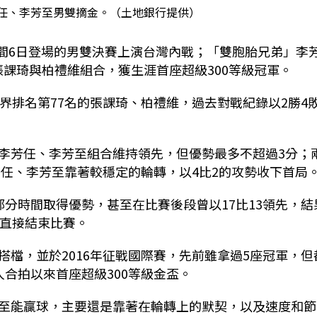
任、李芳至男雙摘金。（土地銀行提供）
間
6
日登場的男雙決賽上演台灣內戰；「雙胞胎兄弟」李
張課琦與柏禮維組合，獲生涯首座超級
300
等級冠軍。
界排名第
77
名的張課琦、柏禮維，過去對戰紀錄以
2
勝
4
李芳任、李芳至組合維持領先，但優勢最多不超過
3
分；
芳任、李芳至靠著較穩定的輪轉，以
4
比
2
的攻勢收下首局
部分時間取得優勢，甚至在比賽後段曾以
17
比
13
領先，結
直接結束比賽。
搭檔，並於
2016
年征戰國際賽，先前雖拿過
5
座冠軍，但
人合拍以來首座超級
300
等級金盃。
至能贏球，主要還是靠著在輪轉上的默契，以及速度和節