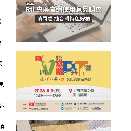
芳
敗
兩
。
果
都
奏