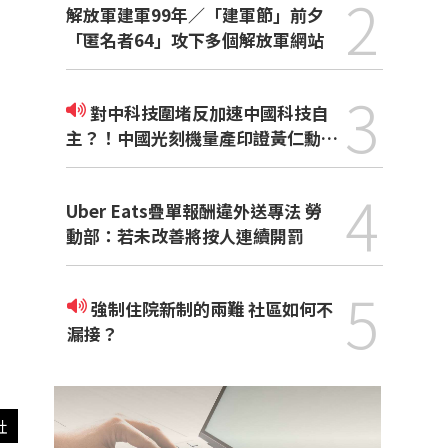
2
解放軍建軍99年／「建軍節」前夕
「匿名者64」攻下多個解放軍網站
3
對中科技圍堵反加速中國科技自
主？！中國光刻機量產印證黃仁勳觀
點
4
Uber Eats疊單報酬違外送專法 勞
動部：若未改善將按人連續開罰
5
強制住院新制的兩難 社區如何不
漏接？
社