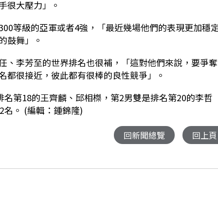
手很大壓力」。
300
等級的亞軍或者
4
強，「最近幾場他們的表現更加穩
的鼓舞」。
任、李芳至的世界排名也很補，「這對他們來說，要爭奪
名都很接近，彼此都有很棒的良性競爭」。
排名第
18
的王齊麟、邱相榤，第
2
男雙是排名第
20
的李哲
2
名。
(編輯：鍾錦隆)
回新聞總覽
回上頁