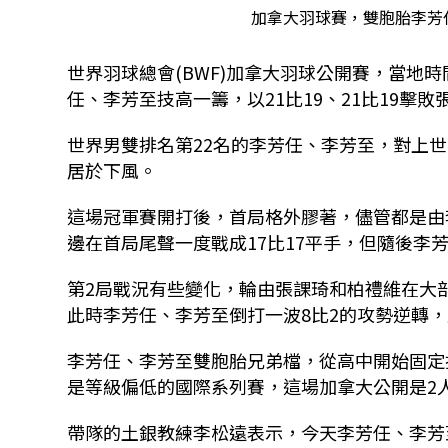
加拿大羽球賽，雙胞胎李芳
世界羽球總會
(BWF)
加拿大羽球公開賽，當地時
任、李芳至技高一籌，以
21
比
19
、
21
比
19
擊敗
世界男雙排名第
22
名的李芳任、李芳至，對上世
居於下風。
這場冠軍賽開打後，首局格外膠著，儘管都是由
邊在首局尾聲一度戰成
17
比
17
平手，但隨後李
第
2
局戰況有些變化，輪由張課琦和柏禮維在大
此時李芳任、李芳至倒打一波
8
比
2
的攻勢逆轉，
李芳任、李芳至雙胞胎兄弟檔，從高中開始固定
是等級偏低的國際系列賽，這場加拿大公開是
2
帶隊的土銀教練李松遠表示，今天李芳任、李芳