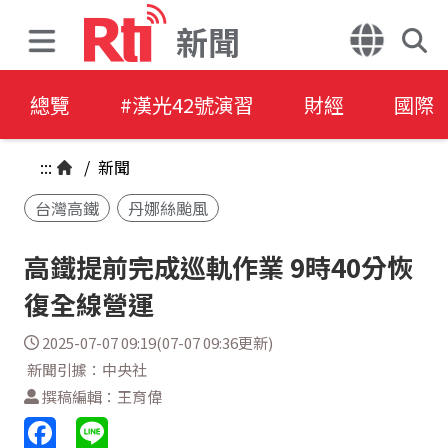
新聞
總覽
#漢光42號演習
財經
國際
:::
/
新聞
台灣高鐵
丹娜絲颱風
高鐵提前完成巡軌作業 9時40分恢
復全線營運
2025-07-07 09:19(07-07 09:36更新)
新聞引據：中央社
撰稿編輯：王育偉