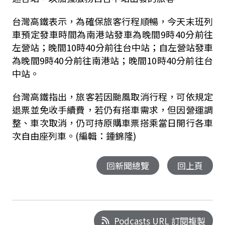
台灣高鐵表示，為確保旅客行程順暢，今天末班列
車預定發車時間為南港站發車為晚間
9
時
40
分前往
左營站；晚間
10
時
40
分前往台中站；自左營站發車
為晚間
9
時
40
分前往南港站；晚間
10
時
40
分前往台
中站。
台灣高鐵指出，旅客若因颱風取消行程，可依規定
退票並免收手續費，若仍有搭車需求，但因營運調
整、車次取消，仍可持原購車票搭乘當日開行各車
次自由座列車。(編輯：鍾錦隆)
回新聞總覽
回上頁
Podcasts URL 訂閱複製