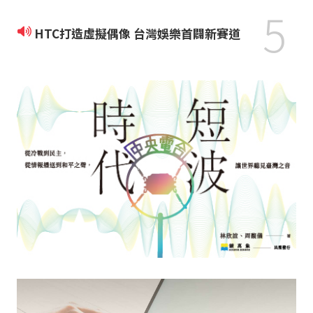
5
HTC打造虛擬偶像 台灣娛樂首闢新賽道