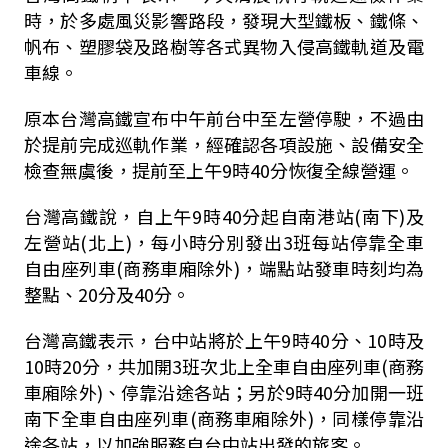
時，於多處風災影響路段，發現大型鐵板、鐵條、
帆布、塑膠袋及路樹等各式異物入侵高鐵軌道及電
車線。
原本台灣高鐵宣布中午前台中至左營停駛，不過由
於提前完成巡軌作業，經確認各項設施、設備安全
檢查無虞後，提前至上午
9
時
40
分恢復全線營運。
台灣高鐵說，自上午
9
時
40
分起自南港站
(
南下
)
及
左營站
(
北上
)
，每小時分別發出
3
班每站停靠全車
自由座列車
(
商務車廂除外
)
，端點站發車時刻均為
整點、
20
分及
40
分。
台灣高鐵表示，台中站將於上午
9
時
40
分、
10
時及
10
時
20
分，共加開
3
班次北上全車自由座列車
(
商務
車廂除外
)
、停靠沿途各站；另於
9
時
40
分加開一班
南下全車自由座列車
(
商務車廂除外
)
，同樣停靠沿
途各站，以加強服務自台中站出發的旅客。