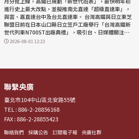
月分批上線，高鐵已規劃「新世代班表」，最快明年初
進行史上最大改點，並擬推南北直達「超級直達車」，
與雲、嘉直達台中及台北直達車。 台灣高鐵與日立東芝
聯盟日前在日本山口縣日立笠戶工廠舉行「台灣高鐵新
世代列車N700ST出廠典禮」，吸引台、日媒體關注，根
據高鐵統...
2026-08-01 12:23
聯繫央廣
臺北市104中山區北安路55號
TEL : 886-2-28856168
FAX : 886-2-28855423
聯絡我們
採購公告
訂閱電子報
央廣社群