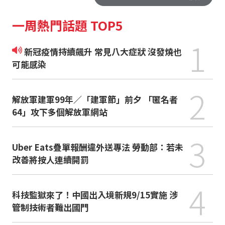
一周熱門話題 TOP5
1
新冠疫情持續飆升 常見八大症狀 沒發燒也
可能感染
2
解放軍建軍99年／「建軍節」前夕 「匿名者
64」攻下多個解放軍網站
3
Uber Eats疊單報酬違外送專法 勞動部：若未
改善將按人連續開罰
4
科技監獄來了！中國出入境新規9/15實施 涉
管制技術者難出國門