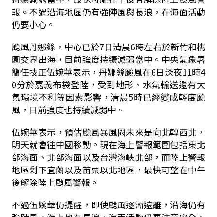
報。不過沿海地區仍有強陣風與長浪，在海面活動
仍要小心。
颱風丹娜絲，中心已於
7
日清晨
6
時左右於新竹和桃
園交界出海，目前強度持續減弱當中。中央氣象署
簡任技正伍婉華表示，丹娜絲颱風在
6
日深夜
11
時
4
0
分於嘉義布袋登陸，受到地形、水氣輸送還有大
氣環境不利等因素影響，清晨
5
時已經變成輕度颱
風，目前強度也持續減弱中。
伍婉華表示，預估颱風暴風圈未來是向北轉西北，
明天就會往中國移動。現在海上警報範圍包括東北
部海面、北部海面以及台灣海峽北部，而陸上警報
地區剩下宜蘭以及苗栗以北地區，最快可望在中午
後解除陸上颱風警報。
不過伍婉華仍提醒，即使颱風逐漸遠離，沿海仍有
強陣風，海上也有長浪，海面活動仍要注意安全。