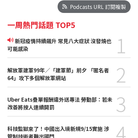
Podcasts URL 訂閱複製
一周熱門話題 TOP5
1
新冠疫情持續飆升 常見八大症狀 沒發燒也
可能感染
2
解放軍建軍99年／「建軍節」前夕 「匿名者
64」攻下多個解放軍網站
3
Uber Eats疊單報酬違外送專法 勞動部：若未
改善將按人連續開罰
4
科技監獄來了！中國出入境新規9/15實施 涉
管制技術者難出國門