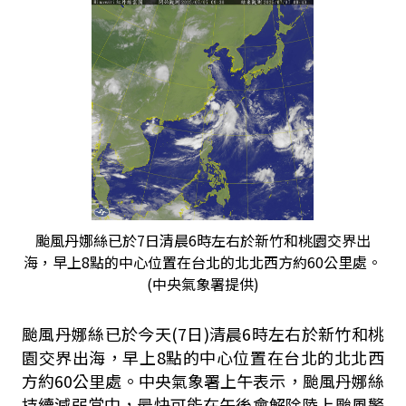
颱風丹娜絲已於7日清晨6時左右於新竹和桃園交界出
海，早上8點的中心位置在台北的北北西方約60公里處。
(中央氣象署提供)
颱風丹娜絲已於今天(
7
日)清晨
6
時左右於新竹和桃
園交界出海，早上
8
點的中心位置在台北的北北西
方約
60
公里處。中央氣象署
上午表示，颱風丹娜絲
持續減弱當中，最快可能在午後會解除陸上颱風警