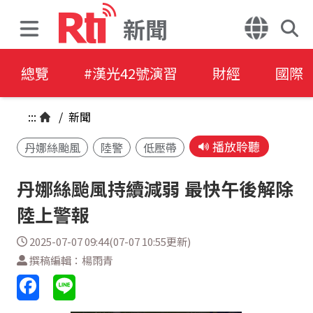
新聞
總覽
#漢光42號演習
財經
國際
:::
/
新聞
播放聆聽
丹娜絲颱風
陸警
低壓帶
丹娜絲颱風持續減弱 最快午後解除
陸上警報
2025-07-07 09:44(07-07 10:55更新)
撰稿編輯：楊雨青