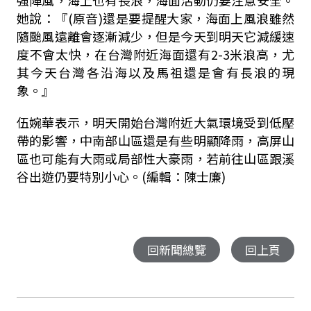
她說
：『
(
原音
)
還是要提醒大家，海面上風浪雖然
隨颱風遠離會逐漸減少，但是今天到明天它減緩速
度不會太快，在台灣附近海面還有
2-3
米浪高，尤
其今天台灣各沿海以及馬祖還是會有長浪的現
象。』
伍婉華表示，明天開始台灣附近大氣環境受到低壓
帶的影響，中南部山區還是有些明顯降雨，高屏山
區也可能有大雨或局部性大豪雨，若前往山區跟溪
谷出遊仍要特別小心。(編輯：陳士廉)
回新聞總覽
回上頁