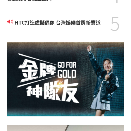
5
HTC打造虛擬偶像 台灣娛樂首闢新賽道