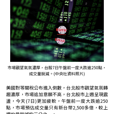
市場觀望氣氛濃厚，台股7日午盤前一度大跌逾250點，
成交量銳減。(中央社資料照片)
美國對等關稅公布進入倒數，台北股市觀望氣氛轉
趨濃厚，市場追加意願不高，台北股市上週呈現震
盪，今天
(7
日
)
更加疲軟，午盤前一度大跌逾
250
點，市場預估成交量只有新台幣
2,500
多億，較上
週均量銳減約三分之一。