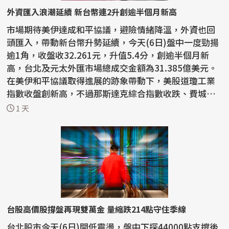
外資匯入浪潮延續 新台幣連2升創逾半個月新高
市場期待美伊達成和平協議，避險情緒降溫，外資也回
頭匯入，帶動新台幣升勢延續，今天(6日)盤中一度勁揚
逾1角，收盤收32.261元，升值5.4分，創逾半個月新
高，台北及元太外匯市場總成交金額為31.385億美元。
在美伊和平協議取得進展的跡象帶動下，美股道瓊工業
指數收盤創新高，不過那斯達克綜合指數收跌、費城半
導體...
1 天
台股高價股撐盤再現雙萬金 量縮跌214點守住季線
台北股市今天(6日)開低震盪，盤中下探44000點支撐後