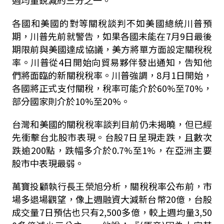
各國和美國的對等關稅談判不如美國總統川普預
期，川普先前就警告，如果各國未能在
7
月
9
日最後
期限前與美國達成協議，美方將單方面設定關稅稅
率。川普從
4
日開始向貿易夥伴發出通知，告知他
們將面臨的新關稅稅率。川普強調，
8
月
1
日開始，
各國將正式支付關稅，稅率可能介於
60%
至
70%
，
部分國家則介於
10%
至
20%
。
台灣和美國的關稅稅率談判目前仍未揭曉，但已經
先衝擊台北股市表現。台股
7
日呈現走跌，且數次
跌逾
200
點，跌幅多介於
0.7%
至
1%
，在亞洲主要
股市中表現最弱。
萬寶投顧執行長王榮旭分析，關稅稅率公布前，市
場多退場觀望，像上週融資大減新台幣
20
億，台股
成交量
7
日預估也只有
2,500
多億，較上週均量
3,50