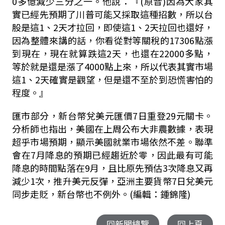
0
多億減少三分之一。他說：『
(
原音
)
因為大家其
實已經先預期了川普可能又採取這種招數，所以台
股是這1、2天才拉回，即使這1、2天拉回也還好，
因為整體來講的話，你看從對等關稅的
17306
點漲
到現在，現在就算跌這2天，也還在
22000
多點，
等於就是還是漲了
4000
點上來，所以代表其實市場
這1、2天確實是觀望，但是還不至於到恐慌害怕的
程度。』
匯市部分，新台幣兌美元匯價
7
日重登
29
元關卡。
分析師也指出，美國在上周公布大非農數據，表現
超乎市場預期，顯示美國就業市場依然不差。聯準
會在
7
月降息的預期已經趨近於零，因此最有可能
降息的時間點落在
9
月，且比原先預估
3
次降息又再
減少1次，推升美元反彈，亞洲主要貨幣
7
日兌美元
同步走貶，新台幣也不例外。(編輯：鍾錦隆)
回新聞總覽
回上頁