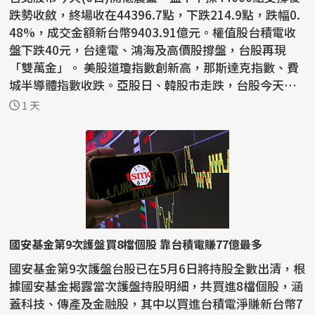
跌勢收斂，終場收在44396.7點，下跌214.9點，跌幅0.
48%，成交金額新台幣9403.91億元。權值股台積電收
盤下跌40元，台達電、鴻海及高價股撐盤，台股再現
「雙萬金」。 美股道瓊指數創新高，那斯達克指數、費
城半導體指數收跌。亞股日、韓股市走跌，台股今天以4
4487點開...
1 天
國安基金第9次護盤買8檔個股 靠台積電賺77億最多
國安基金第9次護盤台股已在5月6日將持股全數出清，根
據國安基金揭露當次護盤持股明細，共買進8檔個股，涵
蓋科技、傳產及金融股，其中以買進台積電淨賺新台幣7