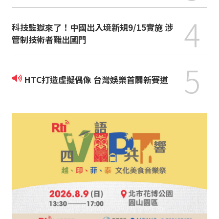
4
科技監獄來了！中國出入境新規9/15實施 涉
管制技術者難出國門
5
HTC打造虛擬偶像 台灣娛樂首闢新賽道