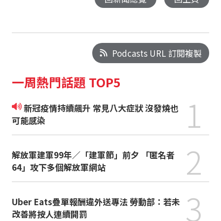
Podcasts URL 訂閱複製
一周熱門話題 TOP5
1
新冠疫情持續飆升 常見八大症狀 沒發燒也
可能感染
2
解放軍建軍99年／「建軍節」前夕 「匿名者
64」攻下多個解放軍網站
3
Uber Eats疊單報酬違外送專法 勞動部：若未
改善將按人連續開罰