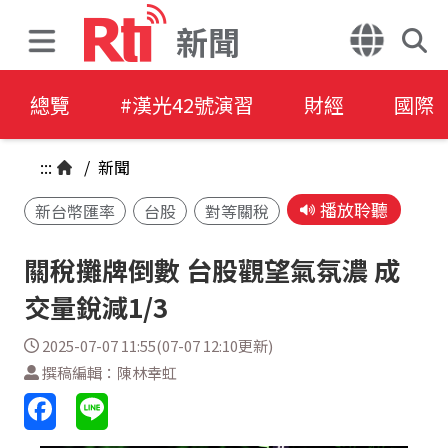
新聞
總覽
#漢光42號演習
財經
國際
:::
/
新聞
播放聆聽
新台幣匯率
台股
對等關稅
關稅攤牌倒數 台股觀望氣氛濃 成
交量銳減1/3
2025-07-07 11:55(07-07 12:10更新)
撰稿編輯：陳林幸虹