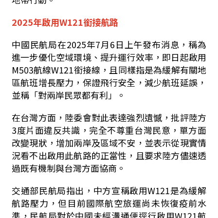
2025
年啟用
W121
銜接航路
中國民航局在2025年7月
6
日上午發布消息，稱為
進一步優化空域環境、提升運行效率，即日起啟用
M503
航線
W121
銜接線，且同樣指是為緩解有關地
區航班增長壓力，保證飛行安全，減少航班延誤，
並稱「對兩岸民眾都有利」。
在台灣方面，陸委會對此表達強烈遺憾，批評陸方
3
度片面違反共識，完全不尊重台灣民意，單方面
改變現狀，增加兩岸及區域不安，並表示從現實情
況看不出啟用此航路的正當性，且要求陸方儘速透
過既有機制與台灣方面協商。
交通部民航局指出，中方宣稱啟用
W121
是為緩解
航路壓力，但目前國際航空旅運尚未恢復疫前水
準，民航局對於中國未經溝通便逕行啟用
W121
航