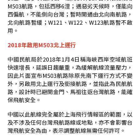
M503
航路，包括西移
6
浬；遇惡劣天候時，僅能向
西偏航，不能側向台灣；暫時開通由北向南航路，
北向航路暫緩；
W121
、
W122
、
W123
航路暫不啟
用。
2018
年啟用
M503
北上運行
中國民航局於
2018
年
1
月
4
日稱海峽西岸空域航班
快速增長，延誤日趨嚴重，為緩解航線流量壓力，
因此片面宣布
M503
航路除原先南下運行方式不變
外，另啟用北上運行及銜接航路，並指此為民航航
路，設計時已避開金門、馬祖往返台灣航路，能確
保飛航安全。
中國以此航線完全屬於上海飛行情報區的範圍，以
及不涉及任何台灣飛航路線或地點，亦不會影響台
灣飛航安全為由，表示調整航線無需任何許可。