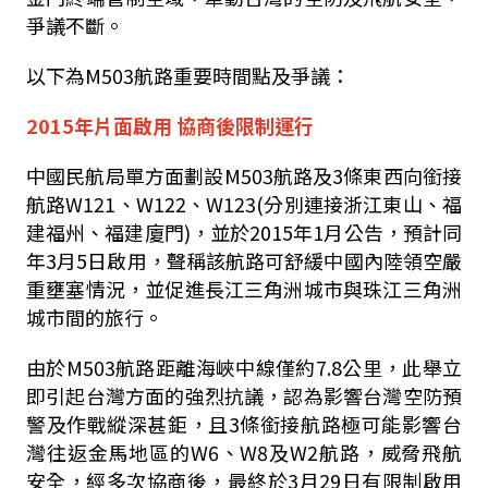
爭議不斷。
以下為
M503
航路重要時間點及爭議：
2015
年片面啟用 協商後限制運行
中國民航局單方面劃設
M503
航路及
3
條東西向銜接
航路
W121
、
W122
、
W123(
分別連接浙江東山、福
建福州、福建廈門
)
，並於
2015
年
1
月公告，預計同
年
3
月
5
日啟用，聲稱該航路可舒緩中國內陸領空嚴
重壅塞情況，並促進長江三角洲城市與珠江三角洲
城市間的旅行。
由於
M503
航路距離海峽中線僅約
7.8
公里，此舉立
即引起台灣方面的強烈抗議，認為影響台灣空防預
警及作戰縱深甚鉅，且
3
條銜接航路極可能影響台
灣往返金馬地區的
W6
、
W8
及
W2
航路，威脅飛航
安全，經多次協商後，最終於
3
月
29
日有限制啟用