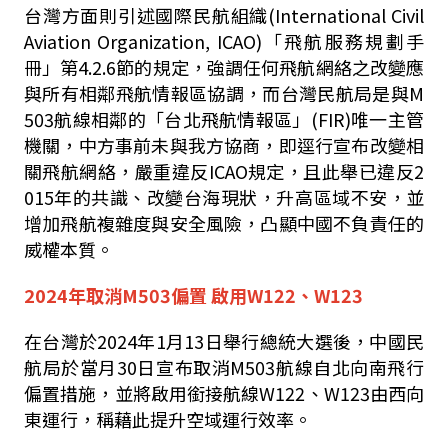
台灣方面則引述國際民航組織
(International Civil
Aviation Organization, ICAO)
「飛航服務規劃手
冊」第
4.2.6
節的規定，強調任何飛航網絡之改變應
與所有相鄰飛航情報區協調，而台灣民航局是與
M
503
航線相鄰的「台北飛航情報區」
(FIR)
唯一主管
機關，中方事前未與我方協商，即逕行宣布改變相
關飛航網絡，嚴重違反
ICAO
規定，且此舉已違反
2
015
年的共識、改變台海現狀，升高區域不安，並
增加飛航複雜度與安全風險，凸顯中國不負責任的
威權本質。
2024
年取消
M503
偏置 啟用
W122
、
W123
在台灣於
2024
年
1
月
13
日舉行總統大選後，中國民
航局於當月
30
日宣布取消
M503
航線自北向南飛行
偏置措施，並將啟用銜接航線
W122
、
W123
由西向
東運行，稱藉此提升空域運行效率。