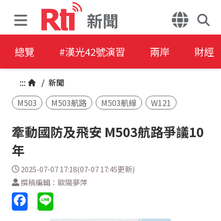
新聞
總覽
#漢光42號演習
兩岸
財經
:::
/
新聞
M503
M503航路
M503航線
W121
牽動國防及飛安 M503航路爭議10
年
2025-07-07 17:18(07-07 17:45更新)
撰稿編輯：歐陽夢萍