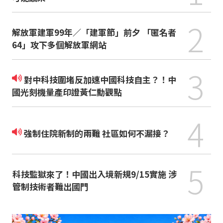
2
解放軍建軍99年／「建軍節」前夕 「匿名者
64」攻下多個解放軍網站
3
對中科技圍堵反加速中國科技自主？！中
國光刻機量產印證黃仁勳觀點
4
強制住院新制的兩難 社區如何不漏接？
5
科技監獄來了！中國出入境新規9/15實施 涉
管制技術者難出國門