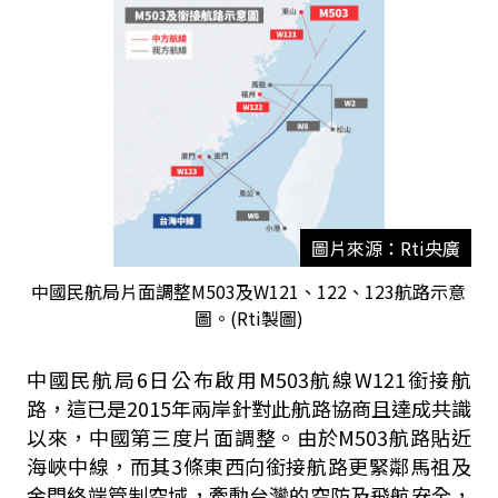
圖片來源：Rti央廣
中國民航局片面調整M503及W121、122、123航路示意
圖。(Rti製圖)
中國民航局
6
日公布啟用
M503
航線
W121
銜接航
路，這已是
2015
年兩岸針對此航路協商且達成共識
以來，中國第三度片面調整。由於
M503
航路貼近
海峽中線，而其
3
條東西向銜接航路更緊鄰馬祖及
金門終端管制空域，牽動台灣的空防及飛航安全，