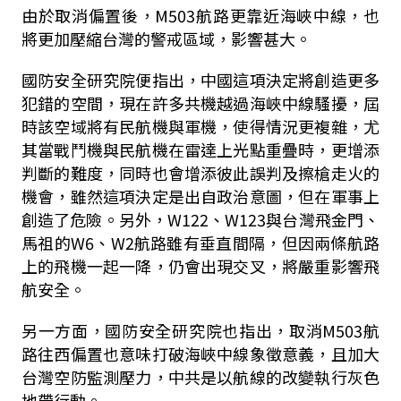
由於取消偏置後，
M503
航路更靠近海峽中線，也
將更加壓縮台灣的警戒區域，影響甚大。
國防安全研究院便指出，中國這項決定將創造更多
犯錯的空間，現在許多共機越過海峽中線騷擾，屆
時該空域將有民航機與軍機，使得情況更複雜，尤
其當戰鬥機與民航機在雷達上光點重疊時，更增添
判斷的難度，同時也會增添彼此誤判及擦槍走火的
機會，雖然這項決定是出自政治意圖，但在軍事上
創造了危險。另外，
W122
、
W123
與台灣飛金門、
馬祖的
W6
、
W2
航路雖有垂直間隔，但因兩條航路
上的飛機一起一降，仍會出現交叉，將嚴重影響飛
航安全。
另一方面，國防安全研究院也指出，取消
M503
航
路往西偏置也意味打破海峽中線象徵意義，且加大
台灣空防監測壓力，中共是以航線的改變執行灰色
地帶行動。