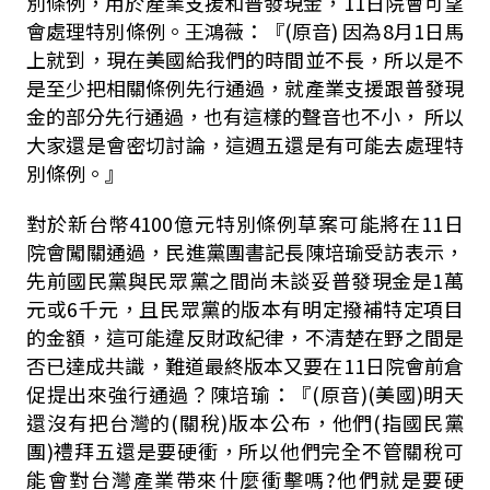
別條例，用於產業支援和普發現金，
11
日院會可望
會處理特別條例。王鴻薇：『
(
原音
) 因為8
月
1
日馬
上就到，現在美國給我們的時間並不長，所以是不
是至少把相關條例先行通過，就產業支援跟普發現
金的部分先行通過，也有這樣的聲音也不小， 所以
大家還是會密切討論，這週五還是有可能去處理特
別條例。』
對於新台幣
4100
億元特別條例草案可能將在
11
日
院會闖關通過，民進黨團書記長陳培瑜受訪表示，
先前國民黨與民眾黨之間尚未談妥普發現金是
1
萬
元或
6
千元，且民眾黨的版本有明定撥補特定項目
的金額，這可能違反財政紀律，不清楚在野之間是
否已達成共識，難道最終版本又要在
11
日院會前倉
促提出來強行通過？陳培瑜：『
(
原音
)(美國)
明天
還沒有把台灣的(關稅)版本公布，他們(指國民黨
團)禮拜五還是要硬衝，所以他們完全不管關稅可
能會對台灣產業帶來什麼衝擊嗎?他們就是要硬