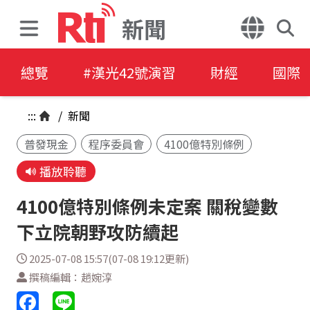
新聞
總覽
#漢光42號演習
財經
國際
:::
/
新聞
普發現金
程序委員會
4100億特別條例
播放聆聽
4100億特別條例未定案 關稅變數
下立院朝野攻防續起
2025-07-08 15:57(07-08 19:12更新)
撰稿編輯：趙婉淳