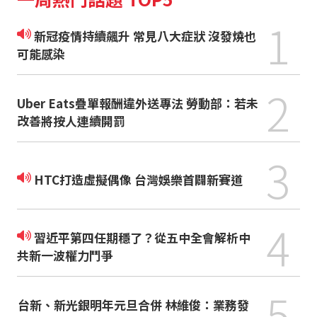
1
新冠疫情持續飆升 常見八大症狀 沒發燒也
可能感染
2
Uber Eats疊單報酬違外送專法 勞動部：若未
改善將按人連續開罰
3
HTC打造虛擬偶像 台灣娛樂首闢新賽道
4
習近平第四任期穩了？從五中全會解析中
共新一波權力鬥爭
5
台新、新光銀明年元旦合併 林維俊：業務發