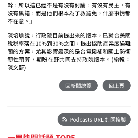
幹，所以這已經不是有沒有討論，有沒有民主，有
沒有黑箱，而是他們根本為了救罷免，什麼事情都
不在意。』
陳培瑜說，行政院目前提出來的版本，已就台美關
稅稅率落在
10%
到
30%
之間，提出協助產業度過難
關的方案，尤其影響最深的是台電撥補和國土防衛
韌性預算，期盼在野共同支持政院版本。(編輯：
陳文蔚)
回新聞總覽
回上頁
Podcasts URL 訂閱複製
一周熱門話題 TOP5