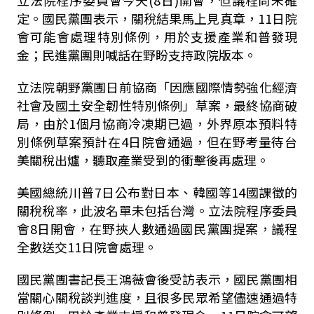
立法院程序委員會今天
(8
日
)
開會，但議程尚未確
定。國民黨團表示，關稅結果馬上見真章，
11
日院
會可能會處理特別條例，用於支援產業和普發現
金；民進黨團則喊話在野盼支持政院版本。
立法院朝野黨團日前協商「因應國際情勢強化經濟
社會及國土安全韌性特別條例」草案，最終協商破
局，由於
1
個月協商冷凍期已過，外界原本預料特
別條例草案預計在
4
日院會通過，但在野考量待台
美關稅出爐，聽取產業受到的衝擊後再處理。
美國總統川普
7
日公布對日本、韓國等
14
國課徵的
關稅稅率，此波名單未包括台灣。立法院程序委員
會
8
日開會，在野挾人數通過國民黨團提案，議程
全數送交
11
日院會處理。
國民黨團書記長王鴻薇會後受訪表示，國民黨團相
當關心關稅談判進度，且很多民眾希望儘速通過特