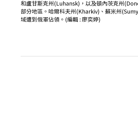
和盧甘斯克州(Luhansk)，以及頓內茨克州(Donets
部分地區。哈爾科夫州(Kharkiv)、蘇米州(Sumy
域遭到俄軍佔領。(編輯 : 廖奕婷)