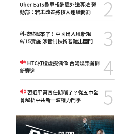
2
Uber Eats疊單報酬違外送專法 勞
動部：若未改善將按人連續開罰
3
科技監獄來了！中國出入境新規
9/15實施 涉管制技術者難出國門
4
HTC打造虛擬偶像 台灣娛樂首闢
新賽道
5
習近平第四任期穩了？從五中全
會解析中共新一波權力鬥爭