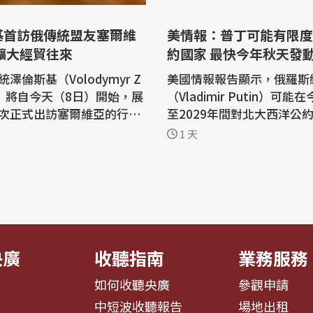
基首訪俄傳統盟友塞爾維
美情報：普丁可能有限度
擴大經貿往來
約國家 最快今年秋天發
澤倫斯基（Volodymyr Z
美國情報報告顯示，俄羅斯
ky）將自今天（8日）開始，展
（Vladimir Putin）可能
次正式出訪塞爾維亞的行
至2029年間對北大西洋公
將與塞國總統武契奇（Alek
ATO）成員國發動有限度攻
1 天
r Vucic）舉行會談。塞爾維亞
探北約決心，該報告列舉網
數仍與俄羅斯友好的國家，
小規模地面入侵等情境。 「華爾街日
澤倫斯基此行格外受到矚
報」（The Wall Street Jo
日報導，美國官員披露上述
蘭以來，澤倫斯基走訪許多
之際，美國正面臨某些關鍵
持...
緊，一...
央廣
收聽指南
業務服務
息
如何收聽央廣
參觀申請
告
中短波收聽報告
場地出租