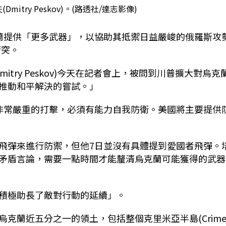
itry Peskov)。(路透社/達志影像)
向烏克蘭提供「更多武器」，以協助其抵禦日益嚴峻的俄羅斯攻
衝突。
try Peskov)今天在記者會上，被問到川普擴大對烏克
推動和平解決的嘗試。」
非常嚴重的打擊，必須有能力自我防衛。美國將主要提供
ot)飛彈來進行防禦，但他7日並沒有具體提到愛國者飛彈。
矛盾言論，需要一點時間才能釐清烏克蘭可能獲得的武器
積極助長了敵對行動的延續」。
克蘭近五分之一的領土，包括整個克里米亞半島(Crime