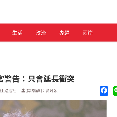
生活
政治
專題
兩岸
宮警告：只會延長衝突
社 路透社
撰稿編輯：黃凡甄