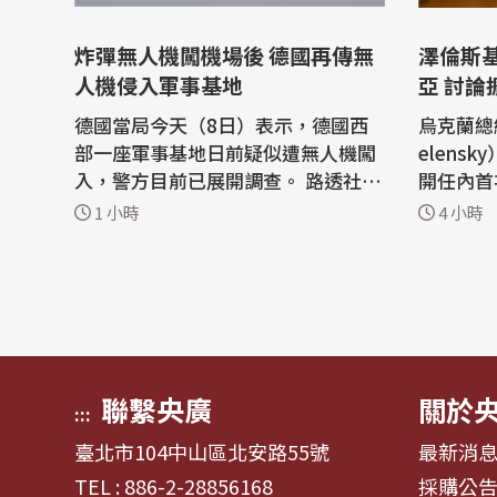
炸彈無人機闖機場後 德國再傳無
澤倫斯
人機侵入軍事基地
亞 討論
德國當局今天（8日）表示，德國西
烏克蘭總統
部一座軍事基地日前疑似遭無人機闖
elens
入，警方目前已展開調查。 路透社報
開任內首
導，當地時間6日晚間10點左右，位
程，預計
1 小時
4 小時
於北萊茵-西發利亞邦（North Rhine
sanda
-Westphalia）梅謝尼希鎮（Mecher
是歐洲少
nich）、距離比利時邊境約35公里的
因此也讓
軍事基地被發現有2架無人機出沒。
目。 法新社報導，自俄羅斯2022年
軍方隨後派遣憲兵進駐戒備，同時通
入侵烏克
知警方...
國家尋求支
聯繫央廣
關於
:::
臺北市104中山區北安路55號
最新消
TEL : 886-2-28856168
採購公