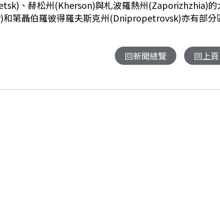
k)、赫松州(Kherson)與札波羅熱州(Zaporizhzhia)的
)和第聶伯羅彼得羅夫斯克州(Dnipropetrovsk)亦有部分
回新聞總覽
回上頁