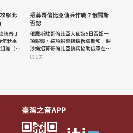
攻擊北
招募哥倫比亞傭兵作戰？俄羅斯
動
否認
總統普丁
俄羅斯駐哥倫比亞大使館5日否認一
在今年秋季
項報導，這項報導指稱俄羅斯和一個
約組織（N
涉嫌招募哥倫比亞傭兵協助俄軍在烏
擊，以試
克蘭作戰的網絡有關。 哥倫比亞新聞
2 天
絡攻擊到
媒體「Noticias Caracol」3日刊登一
項包括證詞與文件的調查，指稱莫斯
urnal）6
科招募哥倫比亞人作為對抗基輔戰略
評估內容
的一部分。 俄羅斯駐哥倫比亞外交使
彈藥吃
團5日駁斥這項報導，表示俄羅斯和
「...
臺灣之音APP