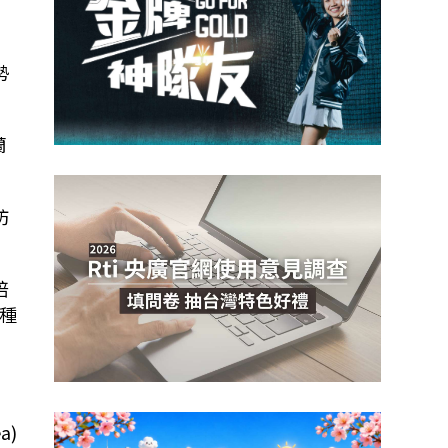
勢
蘭
防
培
種
a)