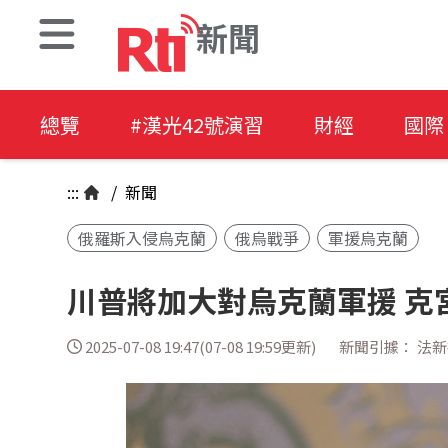
新聞
總覽
#漢光42號演習
財經
國際
:::
/
新聞
俄羅斯入侵烏克蘭
俄烏戰爭
軍援烏克蘭
川普將加大對烏克蘭軍援 克
2025-07-08 19:47(07-08 19:59更新)
新聞引據： 法新