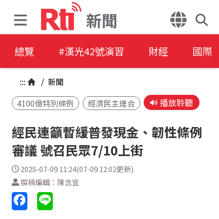
新聞
總覽
#漢光42號演習
財經
國際
:::
/
新聞
播放聆聽
4100億特別條例
經濟民主連合
經民連籲暫緩普發現金、韌性條例
審議 號召民眾7/10上街
2025-07-09 11:24(07-09 12:02更新)
撰稿編輯：陳念宜