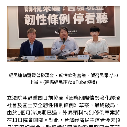
經民連籲暫緩普發現金、韌性條例審議，號召民眾7/10
上街。(翻攝經民連YouTube頻道)
立法院朝野黨團日前協商《因應國際情勢強化經濟
社會及國土安全韌性特別條例》草案，最終破局，
由於1個月冷凍期已過，外界預料特別條例草案將
在11日院會闖關。對此，台灣經濟民主連合今天(9
日)召開記者會，強調當前國家財政面臨四大不確