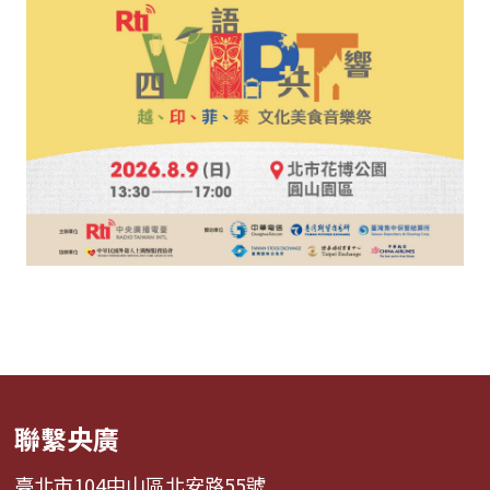
聯繫央廣
臺北市104中山區北安路55號