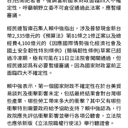
定性，呼籲朝野立委不可倉促通過此法案，應暫緩
審議。
經民連智庫召集人賴中強指出，涉及普發現金新台
幣2,335億元的《預算法》第81條之1修正案以及總
經費4,100億元的《因應國際情勢強化經濟社會及
國土安全韌性特別條例》(簡稱韌性條例)草案已超
過冷凍期，極有可能在11日立法院會闖關通過，但
經民連認爲有必要暫緩審議，因為國家財政當前正
面臨四大不確定性。
賴中強表示，第一個國家財政不確定性在於台美貿
易談判及衝擊影響未定，包括最終結果會對台灣哪
些產業、哪些勞工帶來多大的衝擊？其中又有哪些
衝擊特別需要政府給予協助支持？賴中強認為，行
政院應先評估衝擊影響並舉行各項公聽會，立法院
也應依新版《立法院職權行使法》舉行聽證會。