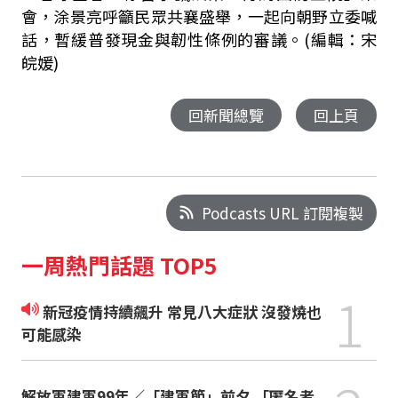
會，涂景亮呼籲民眾共襄盛舉，一起向朝野立委喊
話，暫緩普發現金與韌性條例的審議。(編輯：宋
皖媛)
回新聞總覽
回上頁
Podcasts URL 訂閱複製
一周熱門話題 TOP5
1
新冠疫情持續飆升 常見八大症狀 沒發燒也
可能感染
解放軍建軍99年／「建軍節」前夕 「匿名者