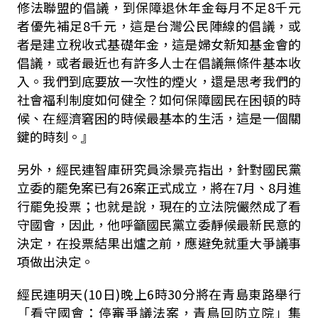
修法聯盟的倡議，到保障退休年金每月不足8千元
者優先補足8千元，這是台灣公民陣線的倡議，或
者是建立稅收式基礎年金，這是婦女新知基金會的
倡議，或者最近也有許多人士在倡議無條件基本收
入。我們到底要放一次性的煙火，還是思考我們的
社會福利制度如何健全？如何保障國民在困頓的時
候、在經濟窘困的時候最基本的生活，這是一個關
鍵的時刻。』
另外，經民連智庫研究員涂景亮指出，針對國民黨
立委的罷免案已有26案正式成立，將在7月、8月進
行罷免投票；也就是說，現在的立法院儼然成了看
守國會，因此，他呼籲國民黨立委靜候最新民意的
決定，在投票結果出爐之前，應避免就重大爭議事
項做出決定。
經民連明天(10日)晚上6時30分將在青島東路舉行
「看守國會：停審爭議法案，青鳥回防立院」集