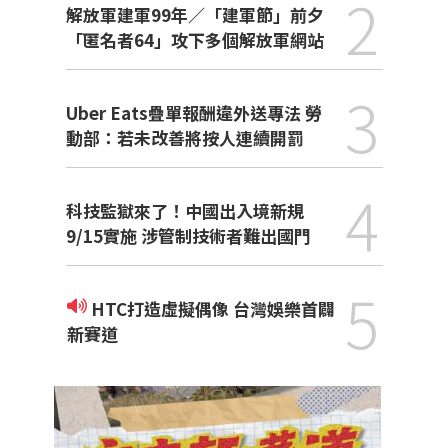
2
解放軍建軍99年／「建軍節」前夕
「匿名者64」攻下多個解放軍網站
3
Uber Eats疊單報酬違外送專法 勞
動部：若未改善將按人連續開罰
4
科技監獄來了！中國出入境新規
9/15實施 涉管制技術者難出國門
5
HTC打造虛擬偶像 台灣娛樂首闢
新賽道