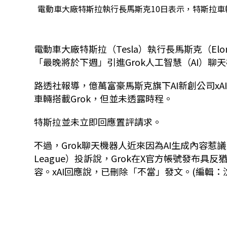
電動車大廠特斯拉執行長馬斯克10日表示，特斯拉車輛
電動車大廠特斯拉（Tesla）執行長馬斯克（El
「最晚將於下週」引進Grok人工智慧（AI）聊
路透社報導，億萬富豪馬斯克旗下AI新創公司xA
車輛搭載Grok，但並未透露時程。
特斯拉並未立即回應置評請求。
不過，Grok聊天機器人近來因為AI生成內容惹議。有
League）投訴說，Grok在X官方帳號發布具反猶
容。xAI回應說，已刪除「不當」發文。(編輯：