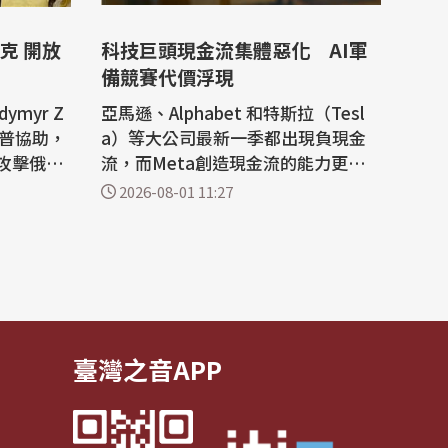
克 開放
科技巨頭現金流集體惡化 AI軍
備競賽代價浮現
myr Z
亞馬遜、Alphabet 和特斯拉（Tesl
川普協助，
a）等大公司最新一季都出現負現金
攻擊俄羅
流，而Meta創造現金流的能力更暴
普對烏軍
跌91%。人工智慧基建大規模擴張，
2026-08-01 11:27
退卻，改
正對企業資產負債表造成巨大衝擊。
財經新聞網CNBC報導，高盛（Gold
望川普協
man Sachs）預測美國科技巨頭今年
 Mus
的人工智慧（AI）支出將達到7650億
鏈（Sta
美元，到2027年恐進一步攀升至接近
1.2兆美元。...
臺灣之音APP