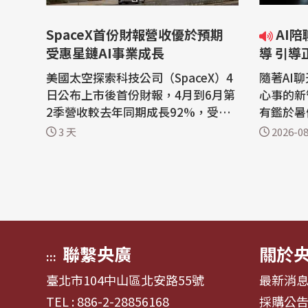
SpaceX首份財報營收優於預期
AI陪聊暑假夯 北市強化校園宣
受惠星鏈AI事業成長
導 引導
美國太空探索科技公司（SpaceX）4
隨著AI
日公布上市後首份財報，4月到6月第
心事的新
2季營收較去年同期成長92%，受惠
有鑑於暑
於「星鏈」衛星網路與人工智慧（A
情況更加
3 天
2026-08
I）事業強勁成長。 路透社報導，科
作深入校
技大亨馬斯克（Elon Musk）創辦的
過問卷調
SpaceX報告營收為78億美元，而去
的情形，
年同期為41億美元。根據倫敦證券交
生建立正
易所集團（LSEG）數據，第2季營收
實的人際互動。 根
優於市場預期的...
金...
聯繫央廣
關於
:::
臺北市104中山區北安路55號
最新消
TEL : 886-2-28856168
採購公