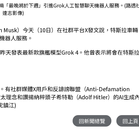
「最晚將於下週」引進Grok人工智慧聊天機器人服務。(路透社
達志影像)
on Musk）今天（10日）在社群平台X發文說，特斯拉車輛
天機器人服務。
I昨天發表最新款旗艦模型Grok 4。他曾表示將會在特斯
社群媒體X用戶和反誹謗聯盟（Anti-Defamation
太理念和讚揚納粹頭子希特勒（Adolf Hitler）的AI生成
沈鎮江)
回新聞總覽
回上頁