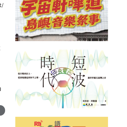
/
拉
內