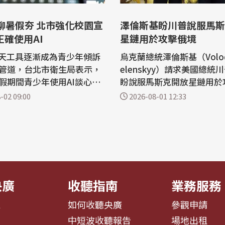
澤倫斯基盼川普說服馬斯
正確使用AI
星鏈用於攻擊俄境
聊天工具逐漸成為青少年傾訴
烏克蘭總統澤倫斯基（Volody
管道，台北市衛生局表示，
elenskyy）請求美國總統
假期間青少年使用AI談心的
盼說服馬斯克開放星鏈用於
明顯，除了持續與教育局合
斯境內目標。於此同時，川
-02 09:00
2026-08-01 12:33
園宣導善用AI外，今年也透
爭取的愛國者系統似乎有所
查了解青少年使用及依賴AI
口表示尚未就此作出決定。 美聯社報
希望及早掌握趨勢，引導學
導，烏克蘭總統澤倫斯基希
確使用觀念，避免AI取代真
助爭取科技大亨馬斯克（Elon
據兒童福利聯盟基
k）同意，讓烏克蘭使用其星
rlink...
央廣
收聽指南
業務服務
息
如何收聽央廣
參觀申請
告
中短波收聽報告
場地出租