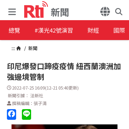
新聞
總覽
#漢光42號演習
財經
國際
:::
/
新聞
印尼爆發口蹄疫疫情 紐西蘭澳洲加
強邊境管制
2022-07-25 16:09(12-21 05:40更新)
新聞引據： 法新社
撰稿編輯：張子清