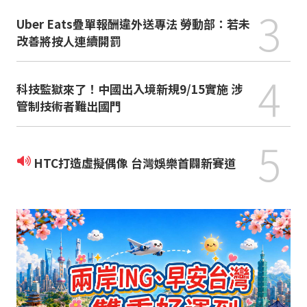
3
Uber Eats疊單報酬違外送專法 勞動部：若未
改善將按人連續開罰
4
科技監獄來了！中國出入境新規9/15實施 涉
管制技術者難出國門
5
HTC打造虛擬偶像 台灣娛樂首闢新賽道