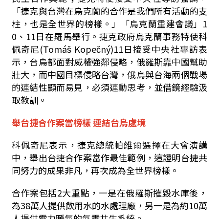
「捷克與台灣在烏克蘭的合作是我們所有活動的支
柱，也是全世界的榜樣。」「烏克蘭重建會議」1
0、11日在羅馬舉行。捷克政府烏克蘭事務特使科
佩奇尼(Tomáš Kopečný)11日接受中央社專訪表
示，台烏都面對威權強鄰侵略，俄羅斯靠中國幫助
壯大，而中國目標侵略台灣，俄烏與台海兩個戰場
的連結性顯而易見，必須連動思考，並借鏡經驗汲
取教訓。
舉台捷合作案當榜樣 連結台烏處境
科佩奇尼表示，捷克總統帕維爾選擇在大會演講
中，舉出台捷合作案當作最佳範例，這證明台捷共
同努力的成果非凡，再次成為全世界榜樣。
合作案包括2大重點，一是在俄羅斯摧毀水庫後，
為38萬人提供飲用水的水處理廠，另一是為約10萬
人提供電力暖氣的氣電共生系統。