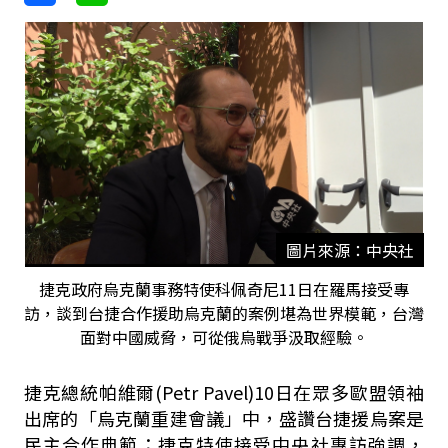
圖片來源：中央社
捷克政府烏克蘭事務特使科佩奇尼11日在羅馬接受專
訪，談到台捷合作援助烏克蘭的案例堪為世界模範，台灣
面對中國威脅，可從俄烏戰爭汲取經驗。
捷克總統帕維爾(Petr Pavel)10日在眾多歐盟領袖
出席的「烏克蘭重建會議」中，盛讚台捷援烏案是
民主合作典範；捷克特使接受中央社專訪強調，