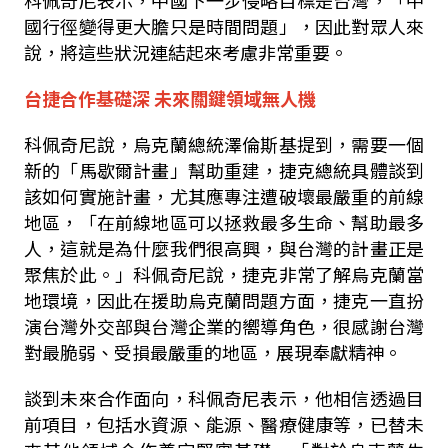
科佩奇尼表示，中國下一步侵略目標是台灣，「中
國行徑變得更大膽只是時間問題」，因此對眾人來
說，將這些狀況連結起來考慮非常重要。
台捷合作基礎深 未來關鍵領域無人機
科佩奇尼說，烏克蘭總統澤倫斯基提到，需要一個
新的「馬歇爾計畫」幫助重建，捷克總統具體談到
該如何實施計畫，尤其應專注遭破壞最嚴重的前線
地區，「在前線地區可以拯救最多生命、幫助最多
人，這就是為什麼我們很高興，與台灣的計畫正是
聚焦於此。」科佩奇尼說，捷克非常了解烏克蘭當
地環境，因此在援助烏克蘭問題方面，捷克一直扮
演台灣外交部與台灣企業的嚮導角色，很感謝台灣
對最脆弱、受損最嚴重的地區，展現奉獻精神。
談到未來合作面向，科佩奇尼表示，他相信透過目
前項目，包括水資源、能源、醫療健康等，已替未