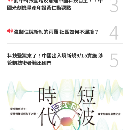
3
對中科技圍堵反加速中國科技自主？！中
國光刻機量產印證黃仁勳觀點
4
強制住院新制的兩難 社區如何不漏接？
5
科技監獄來了！中國出入境新規9/15實施 涉
管制技術者難出國門