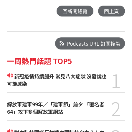
回新聞總覽
回上頁
Podcasts URL 訂閱複製
一周熱門話題 TOP5
1
新冠疫情持續飆升 常見八大症狀 沒發燒也
可能感染
2
解放軍建軍99年／「建軍節」前夕 「匿名者
64」攻下多個解放軍網站