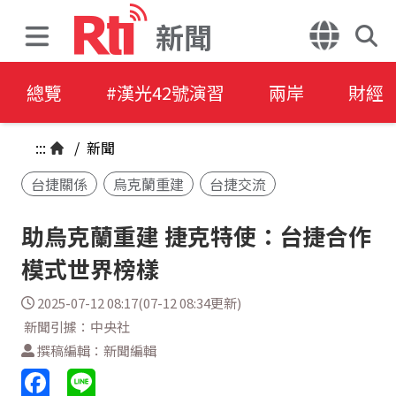
新聞
總覽
#漢光42號演習
兩岸
財經
:::
/
新聞
台捷關係
烏克蘭重建
台捷交流
助烏克蘭重建 捷克特使：台捷合作
模式世界榜樣
2025-07-12 08:17(07-12 08:34更新)
新聞引據：中央社
撰稿編輯：新聞編輯