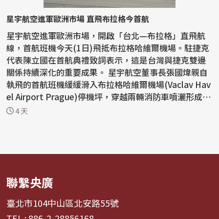
星宇航空進軍歐洲市場 直飛布拉格今首航
星宇航空進軍歐洲市場，開啟「台北—布拉格」直飛航
線，首航班機今天(1日)飛抵布拉格哈維爾機場。駐捷克
代表陳立國在首航典禮致詞表示，這是台灣與捷克雙邊
關係持續深化的重要成果。 星宇航空董事長張國煒親自
執飛的首航班機緩緩滑入布拉格哈維爾機場(Vaclav Hav
el Airport Prague)停機坪，穿越兩輛消防車噴灑形成的
水...
4 天
聯繫央廣
臺北市104中山區北安路55號
TEL : 886-2-28856168