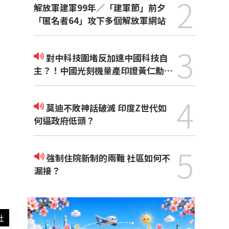
2
解放軍建軍99年／「建軍節」前夕
「匿名者64」攻下多個解放軍網站
3
對中科技圍堵反加速中國科技自
主？！中國光刻機量產印證黃仁勳觀
點
4
莫迪不敗神話破滅 印度Z世代如
何逼政府低頭？
5
強制住院新制的兩難 社區如何不
漏接？
社