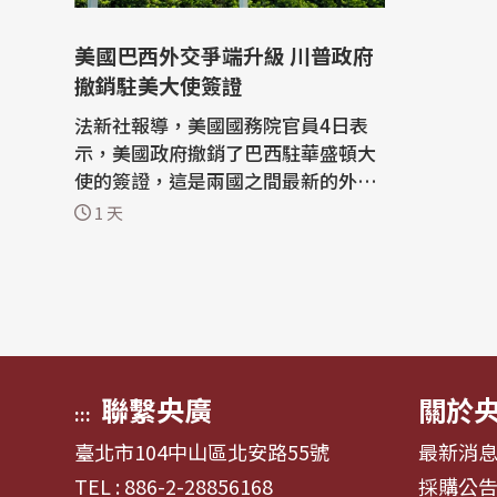
美國巴西外交爭端升級 川普政府
撤銷駐美大使簽證
法新社報導，美國國務院官員4日表
示，美國政府撤銷了巴西駐華盛頓大
使的簽證，這是兩國之間最新的外交
爭端。 根據這名美國官員，華盛頓撤
1 天
銷簽證的決定源自於巴西延遲批准新
任美國大使，他表示：「我們認為巴
西政府應對我們的請求做出立即與正
面的的答覆。」 但撤銷簽證不代表巴
西大使將被驅逐出境。這名匿名官
員...
聯繫央廣
關於
:::
臺北市104中山區北安路55號
最新消
TEL : 886-2-28856168
採購公