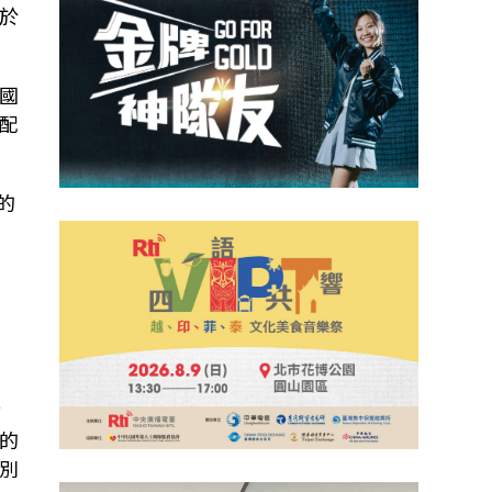
於
國
配
的
謝
的
別