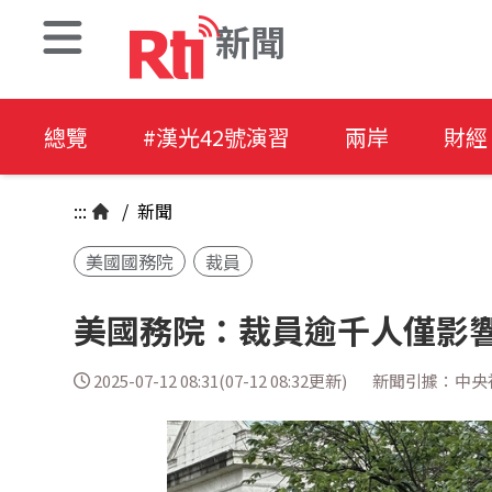
新聞
總覽
#漢光42號演習
兩岸
財經
:::
/
新聞
美國國務院
裁員
美國務院：裁員逾千人僅影響
2025-07-12 08:31(07-12 08:32更新)
新聞引據：中央