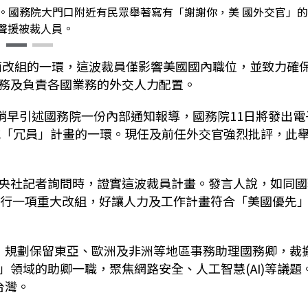
環。國務院大門口附近有民眾舉著寫有「謝謝你，美 國外交官」
聲援被裁人員。
全面改組的一環，這波裁員僅影響美國國內職位，並致力確
務及負責各國業務的外交人力配置。
t)等美媒稍早引述國務院一份內部通知報導，國務院11日將發出電
削減「冗員」計畫的一環。現任及前任外交官強烈批評，此
央社記者詢問時，證實這波裁員計畫。發言人說，如同國
務院正進行一項重大改組，好讓人力及工作計畫符合「美國優先
，規劃保留東亞、歐洲及非洲等地區事務助理國務卿，裁
領域的助卿一職，聚焦網路安全、人工智慧(AI)等議題
台灣。