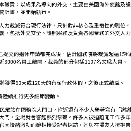
本職責：以成果為導向的外交，主要由美國海外使館及設
套計畫，並開始執行。
人力裁減符合現行法律，只針對非核心及重複性的職位。
響，包括外交安全、護照服務及負責各國業務的外交人力
及已提交的退休申請都完成後，估計國務院將裁減超過15%
3000名員工離開，裁員的部分包括1107名文職人員、
將獲得60天或120天的有薪行政休假，之後正式離職。
將陸續推行更多細節變動。
名民眾站在國務院大門口，附近還有不少人舉著寫有「謝
大門，全場就會響起熱烈掌聲。許多人被迫離開工作多年
官因情緒激動而婉拒接受記者採訪，她與在場友人擁抱告