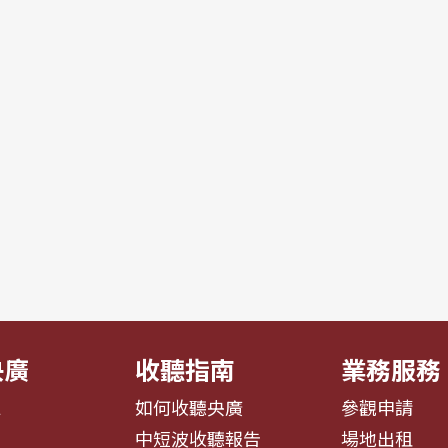
央廣
收聽指南
業務服務
息
如何收聽央廣
參觀申請
告
中短波收聽報告
場地出租