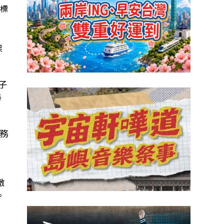
的標
美國國務院11日裁員逾1300人，作為全面改組的一
保
子
舉
務
」
撤
。