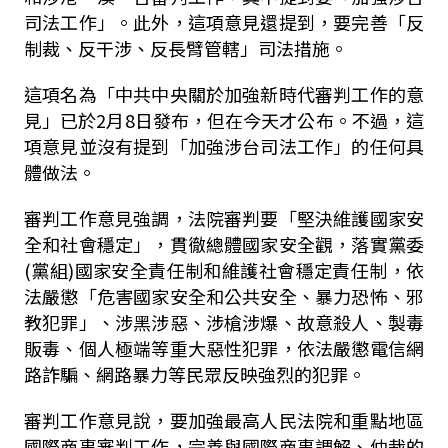
司法工作」。此外，這項意見還提到，要完善「反
制裁、反干涉、反長臂管轄」司法措施。
這項名為「中共中央關於加強新時代審判工作的意
見」已於
2
月
8
日發布，但在今天才公布。不過，這
項意見並沒有提到「加強涉台司法工作」的任何具
體做法。
審判工作意見強調，法院審判要「堅決維護國家安
全和社會穩定」，貫徹總體國家安全觀，落實黨委
(
黨組
)
國家安全責任制和維護社會穩定責任制，依
法嚴懲「危害國家安全和公共安全、暴力恐怖、邪
教犯罪」、涉黑涉惡、涉槍涉爆、故意殺人、製毒
販毒、個人極端等重大惡性犯罪，依法嚴懲電信網
路詐騙、網路暴力等民眾反映強烈的犯罪。
審判工作意見說，要加強最高人民法院和重點地區
國際商事審判工作，完善與國際商事調解、仲裁的