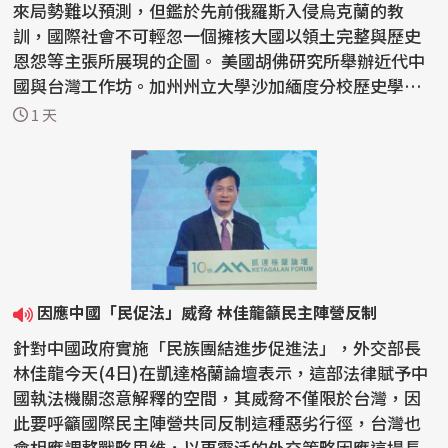
來局勢難以預測，但鑑於先前俄羅斯入侵烏克蘭的教
訓，國際社會不可輕忽一個擁核大國以領土完整與歷史
恩怨等主張所展現的企圖。 美國胡佛研究所舉辦近代中
國與台灣工作坊。加州州立大學沙加緬度分校歷史學者
伍卓駿講...
1 天
因應中國「民促法」威脅 林佳龍籲民主陣營反制
針對中國政府實施「民族團結進步促進法」，外交部長
林佳龍今天(4日)在凱達格蘭論壇表示，這部法律賦予中
國執法機關恣意解釋的空間，其威脅不僅限於台灣，因
此要呼籲國際民主陣營共同反制這種惡劣行徑，台灣也
會相應調整戰略思維，以更靈活的外交策略因應這場長