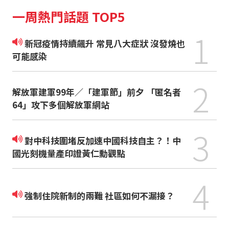
一周熱門話題 TOP5
1
新冠疫情持續飆升 常見八大症狀 沒發燒也
可能感染
2
解放軍建軍99年／「建軍節」前夕 「匿名者
64」攻下多個解放軍網站
3
對中科技圍堵反加速中國科技自主？！中
國光刻機量產印證黃仁勳觀點
4
強制住院新制的兩難 社區如何不漏接？