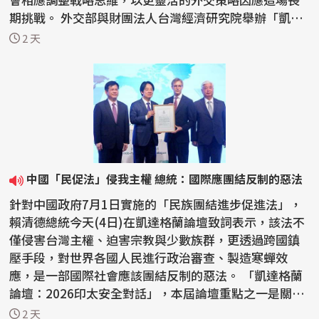
期挑戰。 外交部與財團法人台灣經濟研究院舉辦「凱達
格蘭...
2 天
中國「民促法」侵我主權 總統：國際應團結反制的惡法
針對中國政府7月1日實施的「民族團結進步促進法」，
賴清德總統今天(4日)在凱達格蘭論壇致詞表示，該法不
僅侵害台灣主權、迫害宗教與少數族群，更透過跨國鎮
壓手段，對世界各國人民進行政治審查、製造寒蟬效
應，是一部國際社會應該團結反制的惡法。 「凱達格蘭
論壇：2026印太安全對話」，本屆論壇重點之一是關切
中國...
2 天