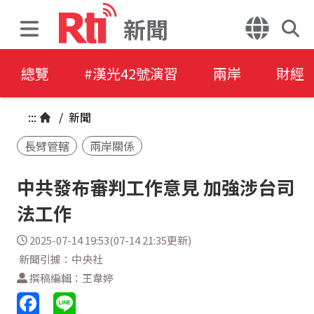
新聞
總覽
#漢光42號演習
兩岸
財經
:::
/
新聞
長臂管轄
兩岸關係
中共發布審判工作意見 加強涉台司
法工作
2025-07-14 19:53(07-14 21:35更新)
新聞引據：中央社
撰稿編輯：王韋婷