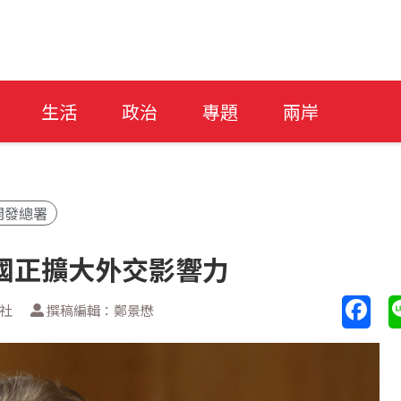
生活
政治
專題
兩岸
開發總署
國正擴大外交影響力
透社
撰稿編輯：鄭景懋