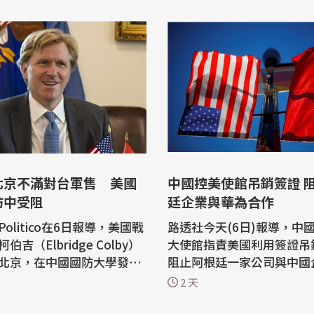
北京不滿對台軍售 美國
中國控美使館吊銷簽證 
訪中受阻
廷企業與華為合作
olitico在6日報導，美國戰
路透社今天(6日)報導，中
吉（Elbridge Colby）
大使館指責美國利用簽證吊
北京，在中國國防大學發表
阻止阿根廷一家公司與中國
中方對去年底批准的110億
(Huawei)的合作，稱此
2 天
軍售感到不悅，冷待制定政
權和自由市場原則的冒犯。 中國大使