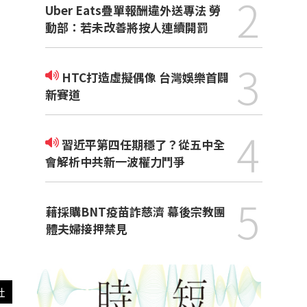
2
Uber Eats疊單報酬違外送專法 勞
動部：若未改善將按人連續開罰
3
HTC打造虛擬偶像 台灣娛樂首闢
新賽道
4
習近平第四任期穩了？從五中全
會解析中共新一波權力鬥爭
5
藉採購BNT疫苗詐慈濟 幕後宗教團
體夫婦接押禁見
社