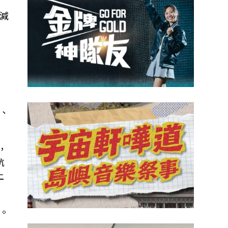
減
和
、
，
抗
上
。
的