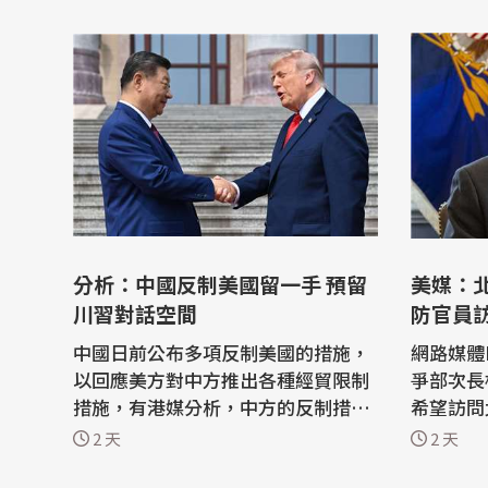
分析：中國反制美國留一手 預留
美媒：
川習對話空間
防官員
中國日前公布多項反制美國的措施，
網路媒體P
以回應美方對中方推出各種經貿限制
爭部次長柯伯
措施，有港媒分析，中方的反制措施
希望訪問
「沒有把拳頭揮到最盡」，刻意保留
談話，但
2 天
2 天
重要籌碼，客觀上是為籌備中的9月
美元對台