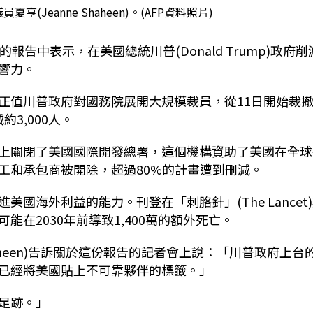
(Jeanne Shaheen)。(AFP資料照片)
告中表示，在美國總統川普(Donald Trump)政府削
響力。
正值川普政府對國務院展開大規模裁員，從11日開始裁
3,000人。
上關閉了美國國際開發總署，這個機構資助了美國在全球
工和承包商被開除，超過80%的計畫遭到刪減。
國海外利益的能力。刊登在「刺胳針」(The Lancet
在2030年前導致1,400萬的額外死亡。
haheen)告訴關於這份報告的記者會上說：「川普政府上台
已經將美國貼上不可靠夥伴的標籤。」
足跡。」