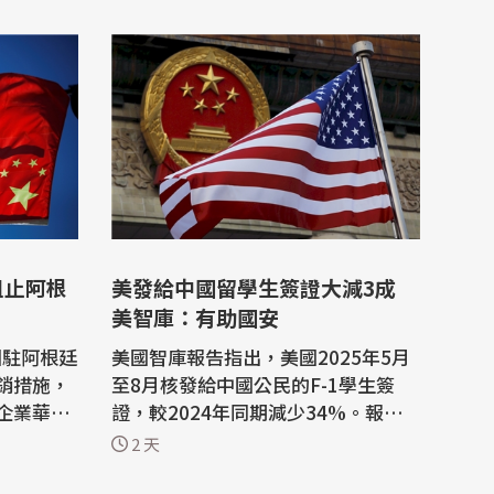
阻止阿根
美發給中國留學生簽證大減3成
美智庫：有助國安
國駐阿根廷
美國智庫報告指出，美國2025年5月
銷措施，
至8月核發給中國公民的F-1學生簽
企業華為
證，較2024年同期減少34%。報告
舉是對國家主
認為，減少中國留學生有助降低技術
2 天
外流風險，維護美國國家安全。 美國