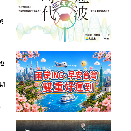
減
撤
各
)期
的