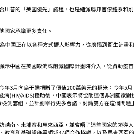
合川普的「美國優先」議程，也是縮減聯邦官僚體系和削
他國家承擔更多責任。
認為中國正在以各種方式擴大影響力，從廣播到衛生計畫
顯示中國在美國取消或削減國際計畫時介入，從資助疫苗
年3月向烏干達捐贈了價值200萬美元的稻米；今年5月
愛滋病(HIV/AIDS)援助後，中國表示將協助這個非洲國家對
病毒檢測套組，並計劃舉行更多會議，討論雙方在這個問題
訪越南、柬埔寨和馬來西亞，並會晤了這些國家的領導人
、教育和基礎設施等領域37項合作協議，以及馬來西亞