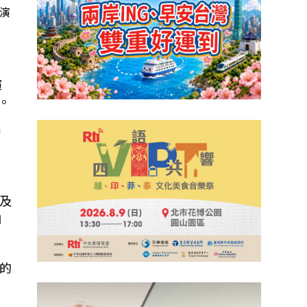
巡演
演
。
請
及
自
的