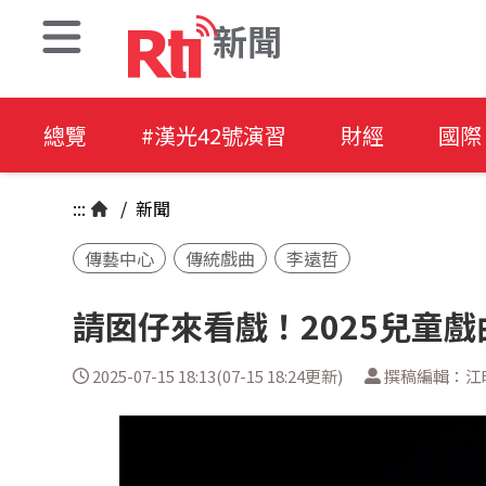
新聞
總覽
#漢光42號演習
財經
國際
:::
/
新聞
傳藝中心
傳統戲曲
李遠哲
請囡仔來看戲！2025兒童
2025-07-15 18:13(07-15 18:24更新)
撰稿編輯：江