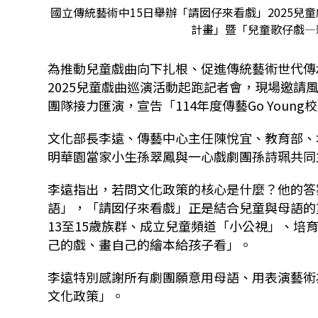
國立傳統藝術中15日舉辦「請囡仔來看戲」2025兒童
計畫」暨「兒童歌仔戲—
為推動兒童戲曲向下扎根、促進傳統藝術世代傳承
2025兒童戲曲巡演活動起跑記者會，現場邀
團隊接力匯演，宣告「114年度傳藝Go You
文化部長李遠、傳藝中心主任陳悅宜、教育部、
明華園當家小生孫翠鳳與一心戲劇團孫詩珮共同
李遠指出，若問文化政策的核心是什麼？他的答
語」，「請囡仔來看戲」正是結合兒童與母語的
13至15歲族群、成立兒童頻道「小公視」、
己的戲、畫自己的繪本給孩子看」。
李遠特別感謝所有劇團願意用母語、用表演藝術
文化政策」。