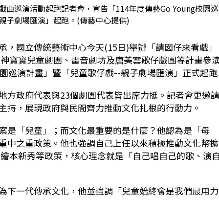
戲曲巡演活動起跑記者會，宣告「114年度傳藝Go Young校園
親子劇場匯演」起跑。(傳藝中心提供)
，國立傳統藝術中心今天(15日)舉辦「請囡仔來看戲」
請風神寶寶兒童劇團、雷音劇坊及唐美雲歌仔戲團等計畫參
ng校園巡演計畫」暨「兒童歌仔戲--親子劇場匯演」正式起跑
地方政府代表與23個劇團代表皆出席力挺。記者會更邀
主持，展現政府與民間齊力推動文化扎根的行動力。
案是「兒童」；而文化最重要的是什麼？他認為是「母
重中之重政策。他也強調自己上任以來積極推動文化幣擴
培育繪本新秀等政策，核心理念就是「自己唱自己的歌、演
為下一代傳承文化，他並強調「兒童始終會是我們最用力