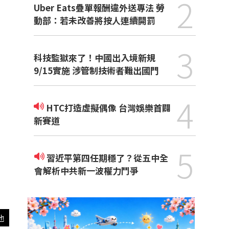
2
Uber Eats疊單報酬違外送專法 勞
動部：若未改善將按人連續開罰
3
科技監獄來了！中國出入境新規
9/15實施 涉管制技術者難出國門
4
HTC打造虛擬偶像 台灣娛樂首闢
新賽道
5
習近平第四任期穩了？從五中全
會解析中共新一波權力鬥爭
他