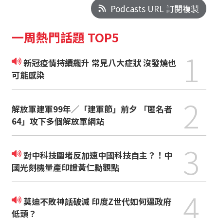
Podcasts URL 訂閱複製
一周熱門話題 TOP5
1
新冠疫情持續飆升 常見八大症狀 沒發燒也
可能感染
2
解放軍建軍99年／「建軍節」前夕 「匿名者
64」攻下多個解放軍網站
3
對中科技圍堵反加速中國科技自主？！中
國光刻機量產印證黃仁勳觀點
4
莫迪不敗神話破滅 印度Z世代如何逼政府
低頭？