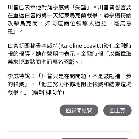
川普已表示他對蒲亭感到「失望」。川普曾誓言要
在重返白宮的第一天結束烏克蘭戰爭，蒲亭則持續
攻擊烏克蘭，如同這兩位領導人通話「毫無意
義」。
白宮新聞秘書李威特(Karoline Leavitt)淡化金融時
報的報導，她在聲明中表示，金融時報「以斷章取
義來博取點閱率而惡名昭彰。」
李威特說：「川普只是在問問題，不是鼓勵進一步
的殺戮」，「他正努力不懈地阻止殺戮和結束這場
戰爭。」 (編輯:柳向華)
回新聞總覽
回上頁