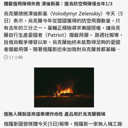
攔截俄飛彈頻失敗 澤倫斯基：援烏防空飛彈僅去年1/3
烏克蘭總統澤倫斯基（Volodymyr Zelenskiy）今天（5
日）表示，烏克蘭今年從盟國獲得的防空飛彈數量，只
有去年的三分之一。基輔正積極尋求美國授權，讓烏克
蘭自行生產愛國者（Patriot）攔截飛彈。 路透社報導，
自俄烏戰爭爆發以來，烏克蘭始終未能取得足夠的愛國
者攔截飛彈。隨著俄羅斯近來加強對烏克蘭首都基輔和
南部...
17 小時
俄無人機製造商座車爆炸命危 產品用於烏克蘭戰場
俄羅斯國營媒體今天(5日)報導，俄羅斯一家無人機工廠