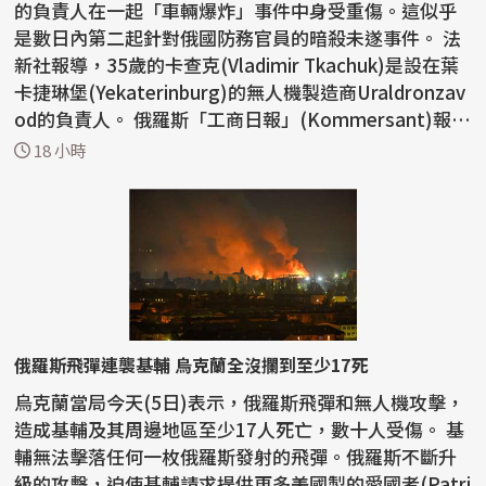
的負責人在一起「車輛爆炸」事件中身受重傷。這似乎
是數日內第二起針對俄國防務官員的暗殺未遂事件。 法
新社報導，35歲的卡查克(Vladimir Tkachuk)是設在葉
卡捷琳堡(Yekaterinburg)的無人機製造商Uraldronzav
od的負責人。 俄羅斯「工商日報」(Kommersant)報
導，...
18 小時
俄羅斯飛彈連襲基輔 烏克蘭全沒攔到至少17死
烏克蘭當局今天(5日)表示，俄羅斯飛彈和無人機攻擊，
造成基輔及其周邊地區至少17人死亡，數十人受傷。 基
輔無法擊落任何一枚俄羅斯發射的飛彈。俄羅斯不斷升
級的攻擊，迫使基輔請求提供更多美國製的愛國者(Patri