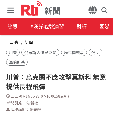
新聞
總覽
#漢光42號演習
財經
國際
:::
/
新聞
川普
俄羅斯入侵烏克蘭
烏克蘭戰爭
蒲亭
澤倫斯基
川普：烏克蘭不應攻擊莫斯科 無意
提供長程飛彈
2025-07-16 06:28(07-16 06:58更新)
新聞引據： 法新社
撰稿編輯：鄭景懋