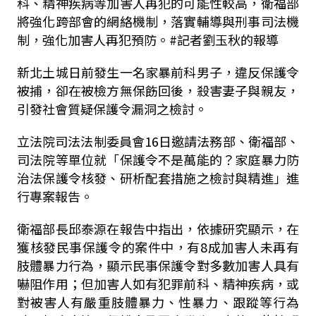
科、精神疾病等加害人再犯的可能性較高，衛福部
將強化跨部會的網絡機制，落實輔導與刑事司法機
制，強化加害人再犯預防。
#
記者劉玉秋的報導
新北土城日前發生一名家暴前科男子，違反保護令
被捕，卻在被檢方無保飭回後，殺害妻子與親友，
引發社會質疑保護令漏洞之檢討。
立法院司法法制委員會
16
日邀請法務部、衛福部、
司法院等單位就「保護令不是萬能的？家庭暴力防
治法保護令核發、研析配套措施之檢討與精進」進
行專案報告。
衛福部長邱泰源在報告中指出，依據研究顯示，在
獲核發民事保護令的案件中，有
8
成加害人未再有
肢體暴力行為，顯示民事保護令對多數加害人具有
嚇阻作用；但加害人如有犯罪前科、精神疾病，或
對被害人有嚴重肢體暴力、性暴力、跟蹤等行為