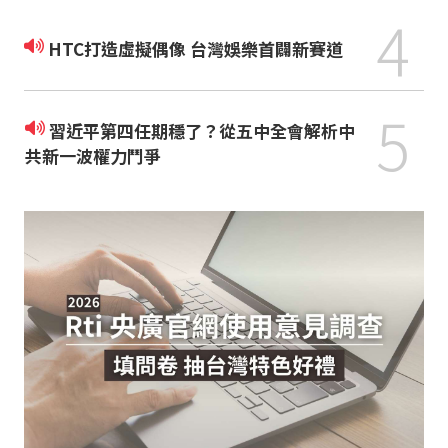
4
HTC打造虛擬偶像 台灣娛樂首闢新賽道
5
習近平第四任期穩了？從五中全會解析中
共新一波權力鬥爭