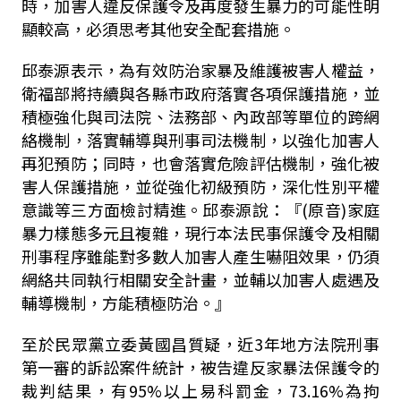
時，加害人違反保護令及再度發生暴力的可能性明
顯較高，必須思考其他安全配套措施。
邱泰源表示，為有效防治家暴及維護被害人權益，
衛福部將持續與各縣市政府落實各項保護措施，並
積極強化與司法院、法務部、內政部等單位的跨網
絡機制，落實輔導與刑事司法機制，以強化加害人
再犯預防；同時，也會落實危險評估機制，強化被
害人保護措施，並從強化初級預防，深化性別平權
意識等三方面檢討精進。邱泰源說：『
(
原音
)
家庭
暴力樣態多元且複雜，現行本法民事保護令及相關
刑事程序雖能對多數人加害人產生嚇阻效果，仍須
網絡共同執行相關安全計畫，並輔以加害人處遇及
輔導機制，方能積極防治。
』
至於民眾黨立委黃國昌質疑，近
3
年地方法院刑事
第一審的訴訟案件統計，被告違反家暴法保護令的
裁判結果，有
95%
以上易科罰金，
73.16%
為拘