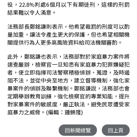
役，
22.8%
判處
6
個月以下有期徒刑，這樣的刑罰
結果難以令人滿意。
法務部長鄭銘謙則表示，他希望裁罰的刑度可以酌
量加重，讓法令產生更大的保護，但也希望相關機
關提供行為人更多高風險資料給司法機關審酌。
此外，鄭銘謙也表示，法務部對於家庭暴力案件將
速查嚴辦，檢察官一旦知悉有家庭暴力犯罪嫌疑犯
者，便立即指揮司法警察積極偵辦、蒐證，及時遏
阻不法，並從中央至地方，建立督導機制，強化家
暴案件的偵辦及聯繫機制。鄭銘謙說，法務部也會
定期舉辦教育訓練，強化檢察官的專業知能，提升
對家暴案件的敏感度，嚴正執法，避免民眾遭受家
庭暴力之威脅。(編輯：鍾錦隆)
回新聞總覽
回上頁