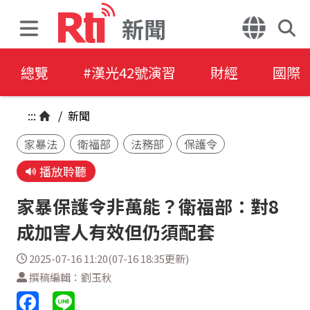
新聞
總覽
#漢光42號演習
財經
國際
:::
/
新聞
家暴法
衛福部
法務部
保護令
播放聆聽
家暴保護令非萬能？衛福部：對8
成加害人有效但仍須配套
2025-07-16 11:20(07-16 18:35更新)
撰稿編輯：劉玉秋