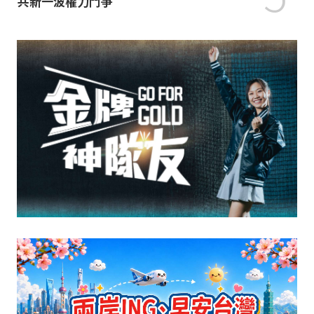
共新一波權力鬥爭