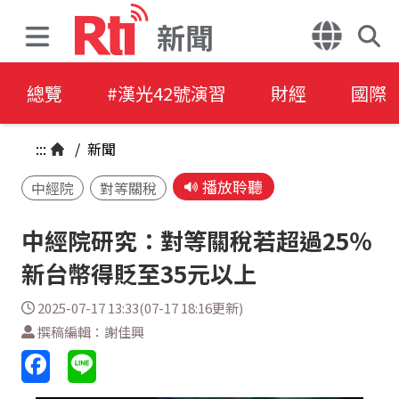
新聞
總覽
#漢光42號演習
財經
國際
:::
/
新聞
播放聆聽
中經院
對等關稅
中經院研究：對等關稅若超過25％
新台幣得貶至35元以上
2025-07-17 13:33(07-17 18:16更新)
撰稿編輯：謝佳興