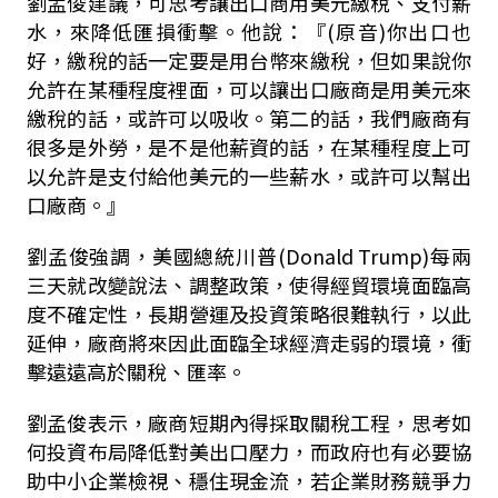
劉孟俊建議，可思考讓出口商用美元繳稅、支付薪
水，來降低匯損衝擊。他說：『(原音)你出口也
好，繳稅的話一定要是用台幣來繳稅，但如果說你
允許在某種程度裡面，可以讓出口廠商是用美元來
繳稅的話，或許可以吸收。第二的話，我們廠商有
很多是外勞，是不是他薪資的話，在某種程度上可
以允許是支付給他美元的一些薪水，或許可以幫出
口廠商。』
劉孟俊強調，美國總統川普(Donald Trump)每兩
三天就改變說法、調整政策，使得經貿環境面臨高
度不確定性，長期營運及投資策略很難執行，以此
延伸，廠商將來因此面臨全球經濟走弱的環境，衝
擊遠遠高於關稅、匯率。
劉孟俊表示，廠商短期內得採取關稅工程，思考如
何投資布局降低對美出口壓力，而政府也有必要協
助中小企業檢視、穩住現金流，若企業財務競爭力