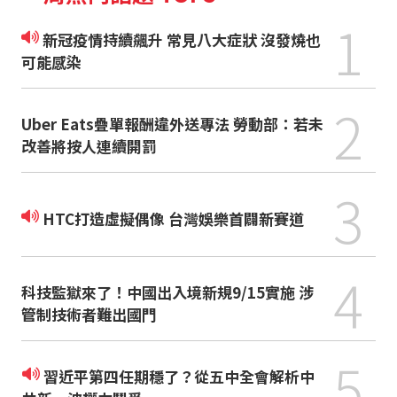
1
新冠疫情持續飆升 常見八大症狀 沒發燒也
可能感染
2
Uber Eats疊單報酬違外送專法 勞動部：若未
改善將按人連續開罰
3
HTC打造虛擬偶像 台灣娛樂首闢新賽道
4
科技監獄來了！中國出入境新規9/15實施 涉
管制技術者難出國門
5
習近平第四任期穩了？從五中全會解析中