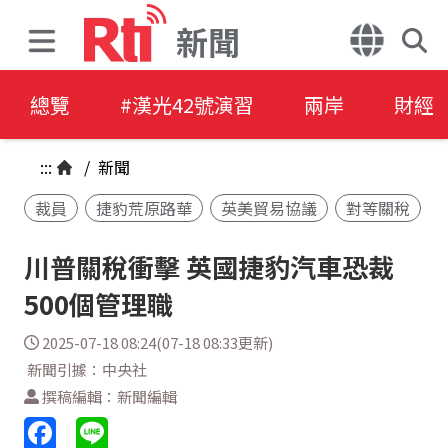
新聞
總覽
#漢光42號演習
兩岸
財經
:::
/
新聞
裁員
捷豹荒原路華
英美貿易協議
對等關稅
川普關稅衝擊 英國捷豹汽車恐裁
500個管理職
2025-07-18 08:24(07-18 08:33更新)
新聞引據：中央社
撰稿編輯：新聞編輯