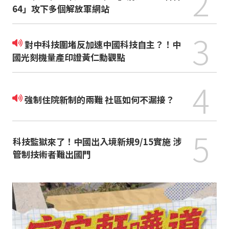
2
64」攻下多個解放軍網站
3
對中科技圍堵反加速中國科技自主？！中
國光刻機量產印證黃仁勳觀點
4
強制住院新制的兩難 社區如何不漏接？
5
科技監獄來了！中國出入境新規9/15實施 涉
管制技術者難出國門