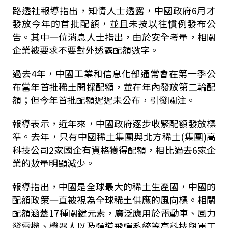
路透社報導指出，知情人士透露，中國政府
6
月才
發放今年的首批配額，並且未按以往慣例發布公
告。其中一位消息人士指出，由於安全考量，相關
企業被要求不要對外透露配額數字。
過去
4
年，中國工業和信息化部通常會在第一季公
布當年首批稀土開採配額，並在年內發放第二輪配
額；但今年首批配額遲遲未公布，引發關注。
報導表示，近年來，中國政府逐步收緊配額發放標
準。去年，只有中國稀土集團與北方稀土
(
集團
)
高
科技公司
2
家國企有資格獲得配額，相比過去
6
家企
業的數量明顯減少。
報導指出，中國是全球最大的稀土生產國，中國的
配額政策一直被視為全球稀土供應的風向標。相關
配額涵蓋
17
種關鍵元素，廣泛應用於電動車、風力
發電機、機器人以及彈道飛彈系統等高科技與軍工