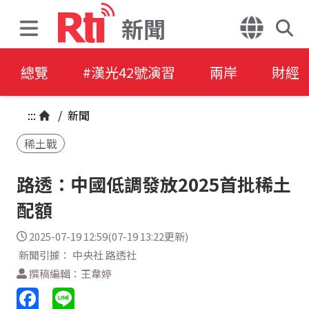
新聞
總覽
#漢光42號演習
兩岸
財經
:::
/
新聞
稀土戰
路透：中國低調發放2025首批稀土
配額
2025-07-19 12:59(07-19 13:22更新)
新聞引據： 中央社 路透社
撰稿編輯：王韋婷