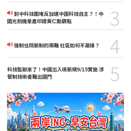
3
對中科技圍堵反加速中國科技自主？！中
國光刻機量產印證黃仁勳觀點
4
強制住院新制的兩難 社區如何不漏接？
5
科技監獄來了！中國出入境新規9/15實施 涉
管制技術者難出國門