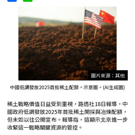
圖片來源：其他
中國低調發放2025首批稀土配額。示意圖。(AI生成圖)
稀土戰略價值日益受到重視，路透社
18
日報導，中
國政府低調發放
2025
年首批稀土開採與冶煉配額，
但未如以往公開宣布。報導指，這顯示北京進一步
收緊這一戰略關鍵資源的管控。