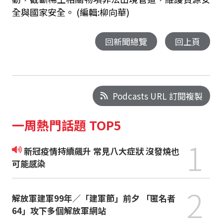
全與國家安全。 (編輯:柳向華)
回新聞總覽
回上頁
Podcasts URL 訂閱複製
一周熱門話題 TOP5
1
新冠疫情持續飆升 常見八大症狀 沒發燒也
可能感染
2
解放軍建軍99年／「建軍節」前夕 「匿名者
64」攻下多個解放軍網站