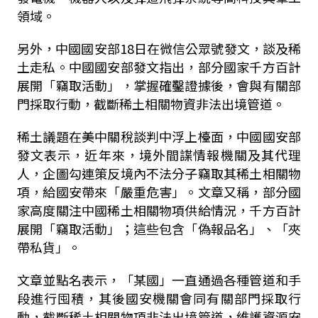
領域。
另外，中國國安部
18
日在微信公眾號發文，談及稀
土走私。中國國安部發文指出，部分國家千方百計
展開「竊取活動」，掌握確鑿證據後，會與有關部
門採取行動，截斷稀土相關物資非法出境管道。
稀土議題在美中關稅談判中浮上檯面，中國國安部
發文表示，近年來，境外間諜情報機關及其代理
人，企圖勾連策反境內不法分子竊取其稀土相關物
項，給國安帶來「嚴重危害」。文章又稱，部分國
家高度關注中國稀土相關物項供給情況，千方百計
展開「竊取活動」；這些包含「偽報品名」、「夾
帶私貨」。
文章並點名表示，「某國」一直通過各種管道和手
段進行囤積，其後國安機關會同有關部門採取行
動，截斷稀土相關物項非法出境管道，維護資源安