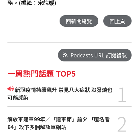
務。(編輯：宋皖媛)
回新聞總覽
回上頁
Podcasts URL 訂閱複製
一周熱門話題 TOP5
1
新冠疫情持續飆升 常見八大症狀 沒發燒也
可能感染
2
解放軍建軍99年／「建軍節」前夕 「匿名者
64」攻下多個解放軍網站