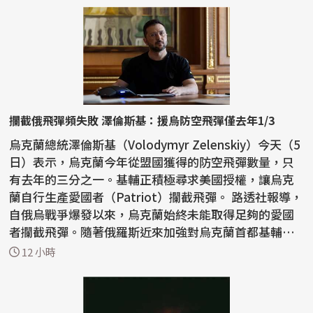
攔截俄飛彈頻失敗 澤倫斯基：援烏防空飛彈僅去年1/3
烏克蘭總統澤倫斯基（Volodymyr Zelenskiy）今天（5
日）表示，烏克蘭今年從盟國獲得的防空飛彈數量，只
有去年的三分之一。基輔正積極尋求美國授權，讓烏克
蘭自行生產愛國者（Patriot）攔截飛彈。 路透社報導，
自俄烏戰爭爆發以來，烏克蘭始終未能取得足夠的愛國
者攔截飛彈。隨著俄羅斯近來加強對烏克蘭首都基輔和
南部...
12 小時