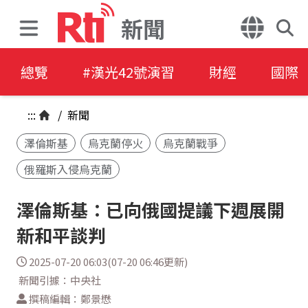
新聞
總覽
#漢光42號演習
財經
國際
:::
/
新聞
澤倫斯基
烏克蘭停火
烏克蘭戰爭
俄羅斯入侵烏克蘭
澤倫斯基：已向俄國提議下週展開
新和平談判
2025-07-20 06:03(07-20 06:46更新)
新聞引據：中央社
撰稿編輯：鄭景懋