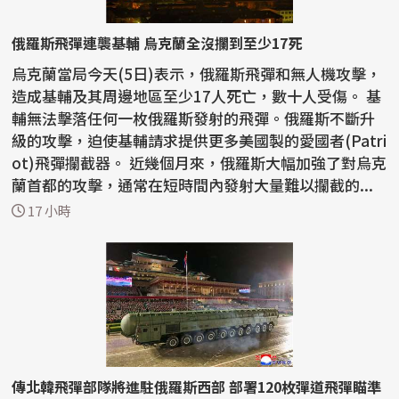
俄羅斯飛彈連襲基輔 烏克蘭全沒攔到至少17死
烏克蘭當局今天(5日)表示，俄羅斯飛彈和無人機攻擊，
造成基輔及其周邊地區至少17人死亡，數十人受傷。 基
輔無法擊落任何一枚俄羅斯發射的飛彈。俄羅斯不斷升
級的攻擊，迫使基輔請求提供更多美國製的愛國者(Patri
ot)飛彈攔截器。 近幾個月來，俄羅斯大幅加強了對烏克
蘭首都的攻擊，通常在短時間內發射大量難以攔截的...
17 小時
傳北韓飛彈部隊將進駐俄羅斯西部 部署120枚彈道飛彈瞄準