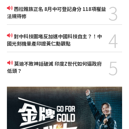
3
西拉雅族正名 8月中可登記身分 118項權益
法規待修
4
對中科技圍堵反加速中國科技自主？！中
國光刻機量產印證黃仁勳觀點
5
莫迪不敗神話破滅 印度Z世代如何逼政府
低頭？