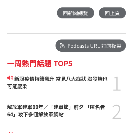
回新聞總覽
回上頁
Podcasts URL 訂閱複製
一周熱門話題 TOP5
1
新冠疫情持續飆升 常見八大症狀 沒發燒也
可能感染
2
解放軍建軍99年／「建軍節」前夕 「匿名者
64」攻下多個解放軍網站