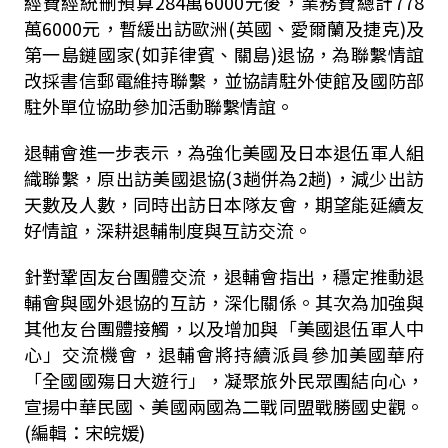
經費經統刪預算284萬6000元後，業務費總計778
萬6000元，暫緩出訪歐洲(英國、愛爾蘭及捷克)及
第一島鏈國家(如菲律賓、關島)退協，為聯繫情誼
改採書信郵電維持聯繫，並協請駐外使館及國防部
駐外單位協助參加活動聯繫情誼。
退輔會進一步表示，為強化美國及日本退伍軍人組
織聯繫，原出訪美國退協(3趟併為2趟)，減少出訪
天數及人數
，同時出訪日本隊友會
，期望能延續友
好情誼，深耕退輔制度與互訪交流。
針對鞏固友台團體交流，退輔會指出，穩定推動退
輔會與國外退協的互訪，深化關係。其次為加強與
其他友台團體接觸，以及增加與「美國退伍軍人中
心」交流機會，退輔會將持續派員參加美國華府
「全國國殤日大遊行」，凝聚旅外民眾團結向心，
宣揚中華民國、美國兩國為二戰同盟戰勝國史觀。
(編輯：宋皖媛)