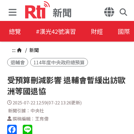
新聞
總覽
#漢光42號演習
財經
國際
:::
/
新聞
退輔會
114年度中央政府總預算
受預算刪減影響 退輔會暫緩出訪歐
洲等國退協
2025-07-22 12:59(07-22 13:26更新)
新聞引據：中央社
撰稿編輯：王育偉