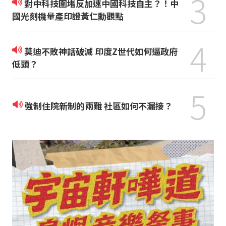
3
對中科技圍堵反加速中國科技自主？！中
國光刻機量產印證黃仁勳觀點
4
莫迪不敗神話破滅 印度Z世代如何逼政府
低頭？
5
強制住院新制的兩難 社區如何不漏接？