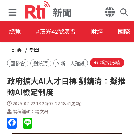
新聞
總覽
#漢光42號演習
財經
國際
:::
/
新聞
播放聆聽
國發會
劉鏡清
AI新十大建設
政府擴大AI人才目標 劉鏡清：擬推
動AI檢定制度
2025-07-22 18:24(07-22 18:41更新)
撰稿編輯：楊文君