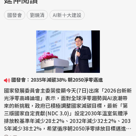
國發會
劉鏡清
AI新十大建設
國發會：2035年減碳38% 朝2050淨零邁進
國家發展委員會主委葉俊顯今天(7日)出席「2026台新新
光淨零高峰論壇」表示，面對全球淨零趨勢與AI浪潮帶
來的新挑戰，政府已積極調整國家減碳目標，最新「第
三版國家自定貢獻(NDC 3.0)」設定2030年溫室氣體淨
排放較基準年減少28±2%、2032年減少32±2%、203
5年減少38±2%，希望循序朝2050淨零排放目標邁進。
葉俊顯表示，...