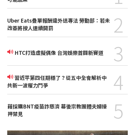
2
Uber Eats疊單報酬違外送專法 勞動部：若未
改善將按人連續開罰
3
HTC打造虛擬偶像 台灣娛樂首闢新賽道
4
習近平第四任期穩了？從五中全會解析中
共新一波權力鬥爭
5
藉採購BNT疫苗詐慈濟 幕後宗教團體夫婦接
押禁見