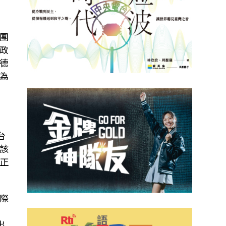
團
政
德
為
台
該
正
際
出