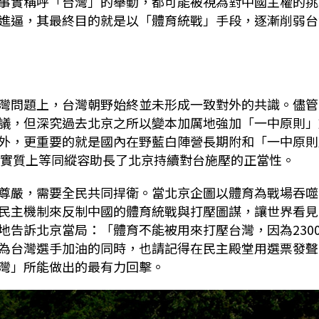
事實稱呼「台灣」的舉動，都可能被視為對中國主權的挑
進逼，其最終目的就是以「體育統戰」手段，逐漸削弱台
灣問題上，台灣朝野始終並未形成一致對外的共識。儘管
議，但深究過去北京之所以變本加厲地強加「一中原則」
外，更重要的就是國內在野藍白陣營長期附和「一中原則
，實質上等同縱容助長了北京持續對台施壓的正當性。
尊嚴，需要全民共同捍衛。當北京企圖以體育為戰場吞噬
民主機制來反制中國的體育統戰與打壓圖謀，讓世界看見
地告訴北京當局：「體育不能被用來打壓台灣，因為230
為台灣選手加油的同時，也請記得在民主殿堂用選票發聲
灣」所能做出的最有力回擊。