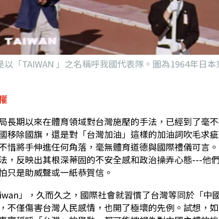
都是以「TAIWAN 」之名稱呼我國代表隊。圖為1964年日本
權
局長期以來在體育領域對台灣施壓的手法，已經到了毫不
國移除國旗，還是對「台灣加油」這樣的加油詞吹毛求疵
不惜將手伸進任何角落，毫無體育道德與國際禮儀可言。
法，反映出其根深蒂固的不安全感和政治操弄心態---他
怕只是助威聲或一紙恭賀信。
iwan」，久而久之，國際社會就習慣了台灣等同於「中
，不僅傷害台灣人民感情，也開了極壞的先例。試想，如