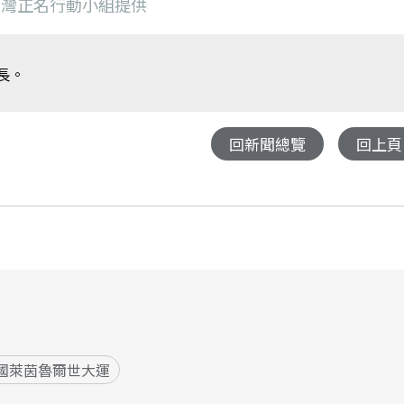
台灣正名行動小組提供
長。
回新聞總覽
回上頁
國萊茵魯爾世大運