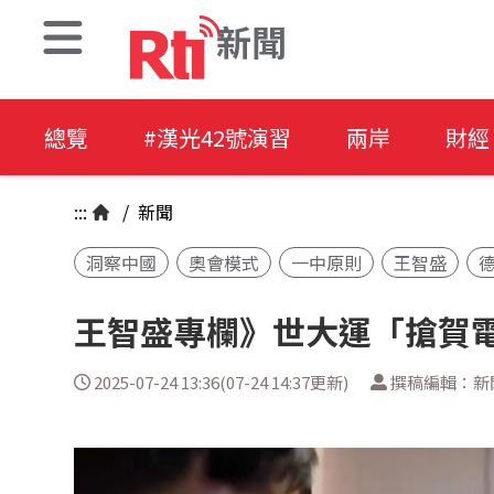
新聞
總覽
#漢光42號演習
兩岸
財經
:::
/
新聞
洞察中國
奧會模式
一中原則
王智盛
王智盛專欄》世大運「搶賀
2025-07-24 13:36(07-24 14:37更新)
撰稿編輯：新