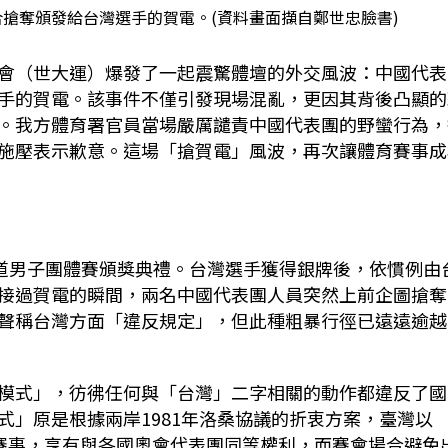
合搶奪頒發給台灣選手的賀電。(資料畫面擷自鄭世忠臉書)
會（世大運）爆發了一起震驚體壇的外交風波：中國代表
手的賀電。該事件不僅引發現場混亂，更因其背後凸顯的
。我方體育署官員當場嚴厲譴責中國代表團的野蠻行為，
施壓表示歉意。這場「搶賀電」風波，再次讓體育賽事成
拳道男子團體賽頒獎典禮。台灣選手獲得銀牌後，依慣例由
接過賀電的瞬間，兩名中國代表團人員突然上前企圖搶奪
聲稱台灣方面「違反規定」，但此種粗暴行徑已遠遠逾越
模式」，彷彿任何與「台灣」二字相關的動作都違反了國
式」原是根據兩岸1981年洛桑協議的折衷方案，臺灣以
參加國際賽事，享有與各國奧會代表團同等權利，而賽會場合避免