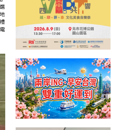
選
地
禮
電