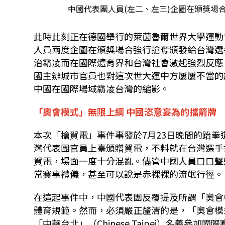
中國代表團人員(左二、左三)企圖在頒獎場
此時此刻正在德國舉行的萊茵魯爾世界大學運動
人員兩度企圖在頒獎場合強行搶奪頒發給台灣選
治霸凌而在國際體育界和台灣社會激起強烈反應
國主辦城市官員也對這次世大運中方屢屢不當的
中國在國際場域霸凌台灣的縮影。
「奧會模式」無限上綱 中國恣意妄為的擋箭牌
本次「搶賀電」事件事發於7月23日晚間的跆
灣代表團官員上臺頒贈賀電，不料就在台灣選手
賀電，場面一度十分混亂。儘管中國人員口口聲
常賽事禮儀，甚至可以說是赤裸裸的流氓行徑。
在這起事件中，中國代表團反覆提及所謂「奧會
體育規範。然而，必須嚴正釐清的是，「奧會模
「中華台北」（Chinese Taipei）名義