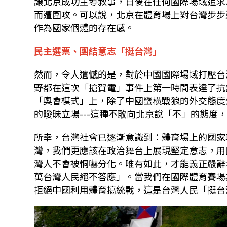
讓北京成功主導敘事，日後在任何國際場域追求
而遭圍攻。可以說，北京在體育場上對台灣步步
作為國家個體的存在感。
民主選票、團結意志「挺台灣」
然而，令人遺憾的是，對於中國國際場域打壓台
野都在這次「搶賀電」事件上第一時間表達了抗
「奧會模式」上，除了中國蠻橫戰狼的外交態度
的曖昧立場---這種不敢向北京說「不」的態度
所幸，台灣社會已逐漸意識到：體育場上的國家
灣，我們更應該在政治舞台上展現堅定意志，用
灣人不會被恫嚇分化。唯有如此，才能義正嚴辭
萬台灣人民絕不答應」。當我們在國際體育賽場
拒絕中國利用體育搞統戰，這是台灣人民「挺台