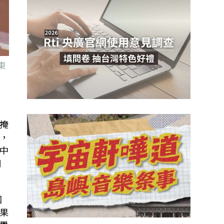
東
掩
，
中
們
國
果