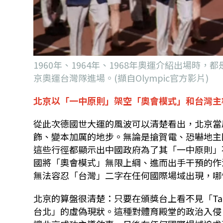
1960年、1964年、1968年奧運介紹出場時，
京奧運台灣隊進場。(擷自Olympic官方影片)
北京以「一中原則」架空「奧會模式」和台灣主
從此次德國世大運的風波可以清楚看出，北京當
飾、變本加厲的地步。無論是搶賀電、恐嚇地主
這些行徑都顯示出中國政府為了其「一中原則」
國將「奧會模式」無限上綱、進而出手干預的作
無法容忍「台灣」二字在任何國際場域出現，哪
北京的算盤很清楚：只要在頒獎台上看不見「Ta
台北」的虛偽現狀。這種對體育殿堂的政治入侵