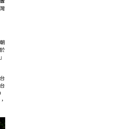
釁
灣
朝
於
」
台
台
0
，