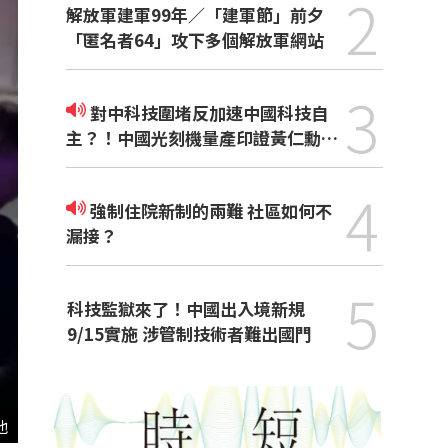
2
解放軍建軍99年／「建軍節」前夕
「匿名者64」攻下多個解放軍網站
3
對中科技圍堵反加速中國科技自
主？！中國光刻機量產印證黃仁勳觀
點
4
強制住院新制的兩難 社區如何不
漏接？
5
科技監獄來了！中國出入境新規
9/15實施 涉管制技術者難出國門
他