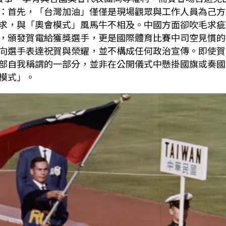
：首先，「台灣加油」僅僅是現場觀眾與工作人員為己方
求，與「奧會模式」風馬牛不相及。中國方面卻吹毛求疵
，頒發賀電給獲獎選手，更是國際體育比賽中司空見慣的
向選手表達祝賀與榮耀，並不構成任何政治宣傳。即使賀
部自我稱謂的一部分，並非在公開儀式中懸掛國旗或奏國
模式」。