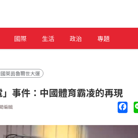
國際
生活
政治
專題
德國萊茵魯爾世大運
電」事件：中國體育霸凌的再現
聞編輯