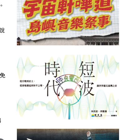
。
說
未
免
易