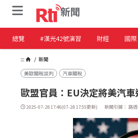
新聞
總覽
#漢光42號演習
財經
國際
:::
/
新聞
美歐關稅談判
汽車關稅
歐盟官員：EU決定將美汽車
2025-07-28 17:46(07-28 17:55更新)
新聞引據： 路