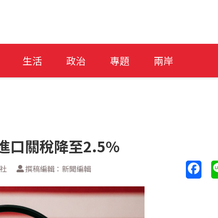
生活
政治
專題
兩岸
進口關稅降至2.5%
透社
撰稿編輯：新聞編輯