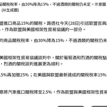
關稅稅率，由30%降為15%，不過酒類的關稅仍未定。示意圖
(AI生成圖)
盟進口商品
15%
的關稅。路透社今天
(28
日
)
引述歐盟官員
%
，作為歐盟與美國框架性貿易協議的一部分。
的商品關稅稅率，由
30%
降為
15%
，不過酒類的關稅仍
美國框架性貿易協議談判中，關於葡萄酒和烈酒的關稅豁
，烈酒的關稅談判進展更為順利。
.5%
再加徵
25%
；在美國與歐盟最新達成的關稅稅率
15%
意將汽車進口關稅降至
2.5%
，作為歐盟與美國框架性貿