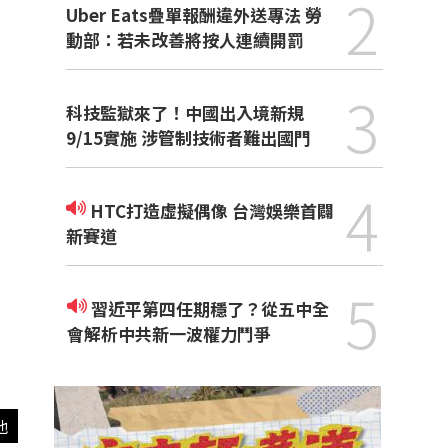
2
Uber Eats疊單報酬違外送專法 勞
動部：若未改善將按人連續開罰
3
科技監獄來了！中國出入境新規
9/15實施 涉管制技術者難出國門
4
HTC打造虛擬偶像 台灣娛樂首闢
新賽道
5
習近平第四任期穩了？從五中全
會解析中共新一波權力鬥爭
他