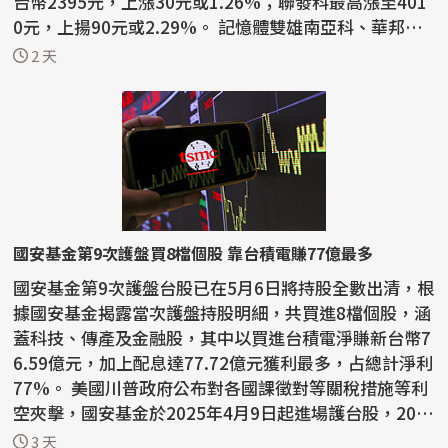
台幣2395元，上漲30元或1.26%；聯發科最高漲至401
0元，上揚90元或2.29%。 記憶體雙雄南亞科、華邦電
早盤跌幅超...
2 天
國安基金第9次護盤買8檔個股 靠台積電賺77億最多
國安基金第9次護盤台股已在5月6日將持股全數出清，根
據國安基金揭露當次護盤持股明細，共買進8檔個股，涵
蓋科技、傳產及金融股，其中以買進台積電淨賺新台幣7
6.59億元，加上配息達77.72億元獲利最多，占總計淨利
77%。 美國川普政府公布對各國課徵對等關稅措施等利
空夾擊，國安基金於2025年4月9日起進場護台股，202
6...
3 天