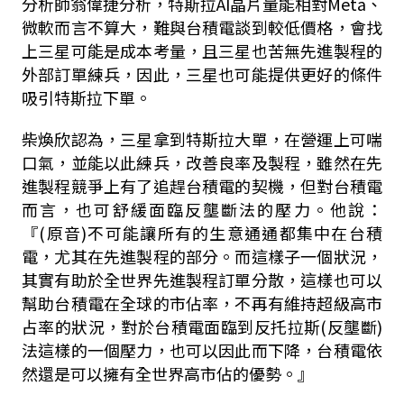
分析師翁偉捷分析，特斯拉AI晶片量能相對Meta、
微軟而言不算大，難與台積電談到較低價格，會找
上三星可能是成本考量，且三星也苦無先進製程的
外部訂單練兵，因此，三星也可能提供更好的條件
吸引特斯拉下單。
柴煥欣認為，三星拿到特斯拉大單，在營運上可喘
口氣，並能以此練兵，改善良率及製程，雖然在先
進製程競爭上有了追趕台積電的契機，但對台積電
而言，也可舒緩面臨反壟斷法的壓力。他說：
『(原音)不可能讓所有的生意通通都集中在台積
電，尤其在先進製程的部分。而這樣子一個狀況，
其實有助於全世界先進
製
程訂單分散，這樣也可以
幫助台積電在全球的市佔率，不再有維持超級高市
占率的狀況，對於台積電面臨到反托拉斯(反壟斷)
法這樣的一個壓力，也可以因此而下降，台積電依
然還是可以擁有全世界高市佔的優勢。』