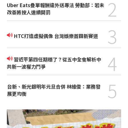
2
Uber Eats疊單報酬違外送專法 勞動部：若未
改善將按人連續開罰
3
HTC打造虛擬偶像 台灣娛樂首闢新賽道
4
習近平第四任期穩了？從五中全會解析中
共新一波權力鬥爭
5
台新、新光銀明年元旦合併 林維俊：業務發
展更均衡