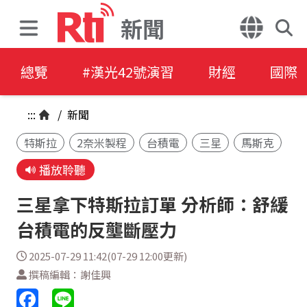
新聞
總覽
#漢光42號演習
財經
國際
:::
/
新聞
特斯拉
2奈米製程
台積電
三星
馬斯克
播放聆聽
三星拿下特斯拉訂單 分析師：舒緩
台積電的反壟斷壓力
2025-07-29 11:42(07-29 12:00更新)
撰稿編輯：謝佳興