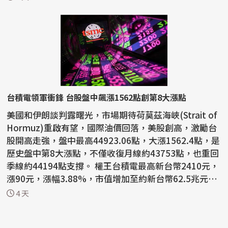
台積電領軍衝鋒 台股盤中飆漲1562點創第8大漲點
美國和伊朗談判露曙光，市場期待荷莫茲海峽(Strait of
Hormuz)重啟有望，國際油價回落，美股創高，激勵台
股開高走強，盤中最高44923.06點，大漲1562.4點，是
歷史盤中第8大漲點，不僅收復月線約43753點，也重回
季線約44194點支撐。 權王台積電最高新台幣2410元，
漲90元，漲幅3.88%，市值增加至約新台幣62.5兆元。
截至...
4 天