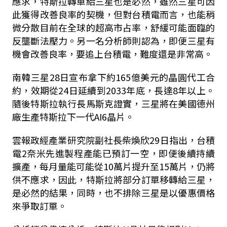
應求，特斯拉轉單給三星也是必然，雖然三星可因
此獲得改善良率的契機，但對台積電而言，也能稍
微分散目前在全球的超高市占率，舒緩可能面臨的
反壟斷法壓力。另一名分析師則認為，即便三星有
機會改善良率，要追上台積電，難度還是非常高。
南韓三星28日宣布拿下約165億美元的晶圓代工合
約，效期從24日延續到2033年底，長達8年以上。
隨後特斯拉執行長馬斯克證實，三星將在美國德州
廠生產特斯拉下一代AI6晶片。
雲報政經產業研究院副社長柴煥欣29日指出，台積
電2奈米先進製程產能已預訂一空，即便後續持續
擴產，每月量能可能從10萬片提升至15萬片，仍將
供不應求，因此，特斯拉將部分訂單移轉給三星，
是必然的結果，同時，也不排除三星是以優惠價格
來爭取訂單。