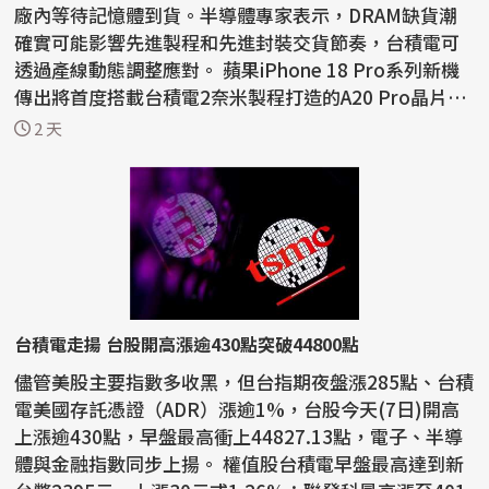
廠內等待記憶體到貨。半導體專家表示，DRAM缺貨潮
確實可能影響先進製程和先進封裝交貨節奏，台積電可
透過產線動態調整應對。 蘋果iPhone 18 Pro系列新機
傳出將首度搭載台積電2奈米製程打造的A20 Pro晶片，
晶圓製造進...
2 天
台積電走揚 台股開高漲逾430點突破44800點
儘管美股主要指數多收黑，但台指期夜盤漲285點、台積
電美國存託憑證（ADR）漲逾1%，台股今天(7日)開高
上漲逾430點，早盤最高衝上44827.13點，電子、半導
體與金融指數同步上揚。 權值股台積電早盤最高達到新